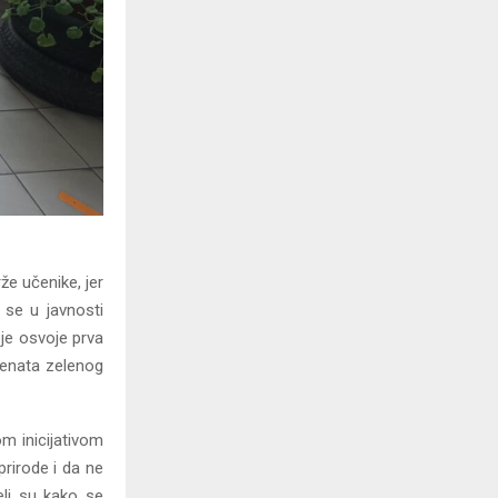
e učenike, jer
a se u javnosti
oje osvoje prva
emenata zelenog
om inicijativom
prirode i da ne
jeli su kako se