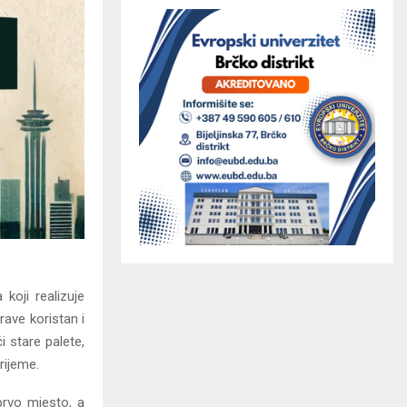
koji realizuje
ave koristan i
i stare palete,
rijeme.
prvo mjesto, a