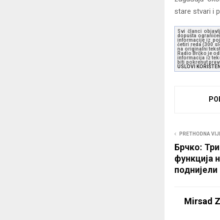
stare stvari i
Svi članci objavl
dopušta ograničen
informacije iz po
četiri reda (300 
na originalni tek
Radio Brčko je odl
informacija iz te
biti pokrenut pra
USLOVI KORIŠTE
PO
PRETHODNA VIJ
Брчко: Три
функција н
поднијели
Mirsad Z