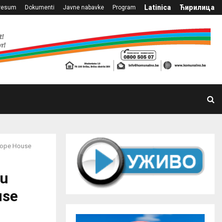
Latinica
Ћирилица
resum
Dokumenti
Javne nabavke
Program
urope House
 u
use