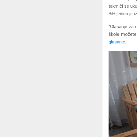
takmiči se uku
BiH jedina je 
“Glasanje za n
škole možete 
glasanje
.