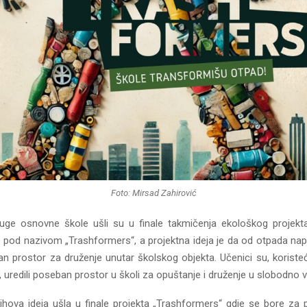
Foto: Mirsad Zahirović
uge osnovnе škole ušli su u finale takmičenja ekološkog projekta 
pod nazivom „Trashformers“, a projektna ideja je da od otpada napr
n prostor za druženje unutar školskog objekta. Učenici su, koristeć
 uredili poseban prostor u školi za opuštanje i druženje u slobodno v
jihova ideja ušla u finale projekta „Trashformers“ gdje se bore za 