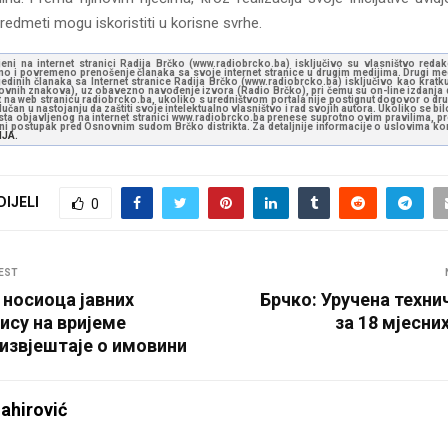
 predmeti mogu iskoristiti u korisne svrhe.
jeni na internet stranici Radija Brčko (www.radiobrcko.ba) isključivo su vlasništvo reda
o i povremeno prenošenje članaka sa svoje internet stranice u drugim medijima. Drugi medi
jedinih članaka sa Internet stranice Radija Brčko (www.radiobrcko.ba) isključivo kao kratku
slovnih znakova), uz obavezno navođenje izvora (Radio Brčko), pri čemu su on-line izdanja d
st na web stranicu radiobrcko.ba, ukoliko s uredništvom portala nije postignut dogovor o dr
učan u nastojanju da zaštiti svoje intelektualno vlasništvo i rad svojih autora. Ukoliko se bilo 
ksta objavljenog na internet stranici www.radiobrcko.ba prenese suprotno ovim pravilima, pr
vni postupak pred Osnovnim sudom Brčko distrikta. Za detaljnije informacije o uslovima kori
NJA.
DIJELI
0
EST
 носиоца јавних
Брчко: Уручена техни
ису на вријеме
за 18 мјесни
 извјештаје о имовини
ahirović