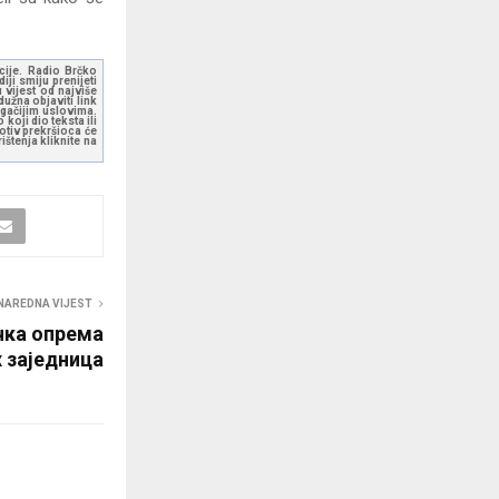
kcije. Radio Brčko
ji smiju prenijeti
 vijest od najviše
užna objaviti link
ugačijim uslovima.
koji dio teksta ili
otiv prekršioca će
štenja kliknite na
NAREDNA VIJEST
чка опрема
х заједница