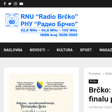
Facebook
Twitter
Instagram
Youtube
NASLOVNA
NOVOSTI
KULTURA
SPORT
MAGAZ
Početna
Brč
Brčko
Brčko:
finalu
od
Mirsad Zahiro