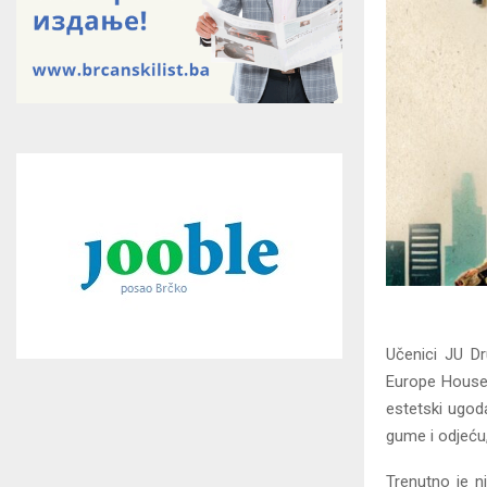
Učenici JU Dr
Europe House 
estetski ugoda
gume i odjeću,
Trenutno je n