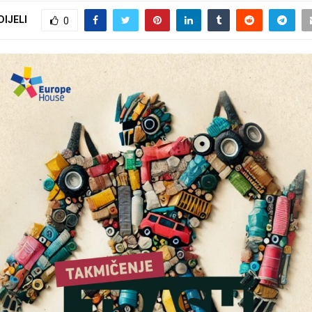
DIJELI
0