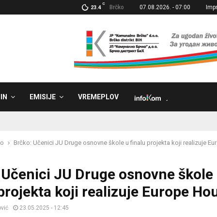
C
Brčko
07.08.2026. - 07:00
Imp
23.4
IN
EMISIJE
VREMEPLOV
˼
ko
Brčko: Učenici JU Druge osnovne škole u finalu projekta koji realizuje E
 Učenici JU Druge osnovne škole
 projekta koji realizuje Europe Ho
vić
23.05.2025 - 12:45