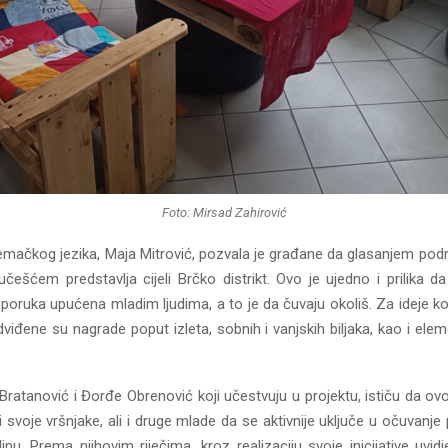
Foto: Mirsad Zahirović
emačkog jezika, Maja Mitrović, pozvala je građane da glasanjem podrž
češćem predstavlja cijeli Brčko distrikt. Ovo je ujedno i prilika d
poruka upućena mladim ljudima, a to je da čuvaju okoliš. Za ideje k
dviđene su nagrade poput izleta, sobnih i vanjskih biljaka, kao i el
 Bratanović i Đorđe Obrenović koji učestvuju u projektu, ističu da ov
i svoje vršnjake, ali i druge mlade da se aktivnije uključe u očuvanje 
nu. Prema njihovim riječima, kroz realizaciju svoje inicijative uvid