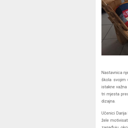
Nastavnica nj
škola svojim u
istakne važna 
tri mjesta pre
dizajna.
Učenici Darija
žele motivisat
zagađuju okoli