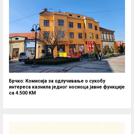
Брчко: Комисија за одлучивање о сукобу
интереса казнила једног носиоца јавне функције
са 4.500 КМ