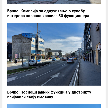
Брчко: Комисија за одлучивање о сукобу
интереса новчано казнила 30 функционера
Брчко: Носиоци јавних функција у дистрикту
пријавили своју имовину