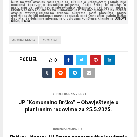
tekst na web stranicu radiobrcko.ba, ukoliko s uredništvom portala nije
postignut dogovor o drugačijim uslovima. Radio Brčko je odlučan u
nastojanju da zaštiti svoje intelektualno vlasništvo i rad svojih autora.
Ukoliko se bilo koji dio teksta ili informacija iz teksta objavljenog na internet
stranici www.radiobrcko.ba prenese suprotno ovim pravilima, protiv
prekršioca će biti pokrenut pravni postupak pred Osnovnim sudom Brčko
distrikta. Za detaljnije informacije o uslovima korištenja kliknite na
USLOVI
KORIŠTENJA.
ADMIRA MUJIĆ
KOMISIJA
PODIJELI
0
PRETHODNA VIJEST
JP “Komunalno Brčko” – Obavještenje o
planiranim radovima za 25.5.2025.
NAREDNA VIJEST