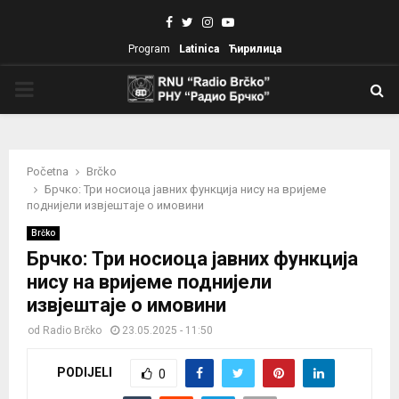
Facebook
Twitter
Instagram
Youtube
Program
Latinica
Ћирилица
PRIMARY
MENU
Početna
Brčko
Брчко: Три носиоца јавних функција нису на вријеме
поднијели извјештаје о имовини
Brčko
Брчко: Три носиоца јавних функција
нису на вријеме поднијели
извјештаје о имовини
od
Radio Brčko
23.05.2025 - 11:50
PODIJELI
0