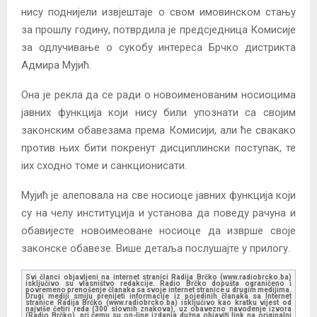
нису поднијели извјештаје о свом имовинском стању
за прошлу годину, потврдила је предсједница Комисије
за одлучивање о сукобу интереса Брчко дистрикта
Адмира Мујић.
Она је рекла да се ради о новоименованим носиоцима
јавних функција који нису били упознати са својим
законским обавезама према Комисији, али ће свакако
против њих бити покренут дисциплински поступак, те
iих сходно томе и санкционисати.
Мујић је алеповала на све носиоце јавних функција који
су на челу институција и установа да поведу рачуна и
обавијесте новоимеоване носиоце да изврше своје
законске обавезе. Више детаља послушајте у прилогу.
Svi članci objavljeni na internet stranici Radija Brčko (www.radiobrcko.ba)
isključivo su vlasništvo redakcije. Radio Brčko dopušta ograničeno i
povremeno prenošenje članaka sa svoje internet stranice u drugim medijima.
Drugi mediji smiju prenijeti informacije iz pojedinih članaka sa Internet
stranice Radija Brčko (www.radiobrcko.ba) isključivo kao kratku vijest od
najviše četiri reda (300 slovnih znakova), uz obavezno navođenje izvora
(Radio Brčko), pri čemu su on-line izdanja dužna objaviti link na originalni