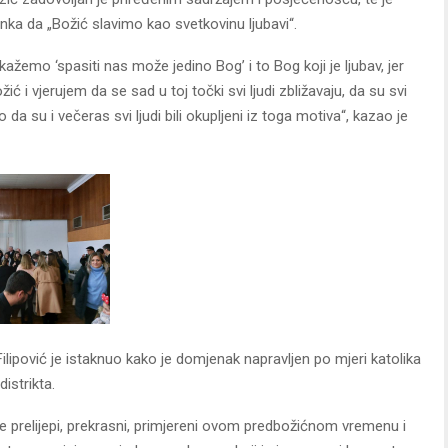
nka da „Božić slavimo kao svetkovinu ljubavi“.
kažemo ‘spasiti nas može jedino Bog’ i to Bog koji je ljubav, jer
ć i vjerujem da se sad u toj točki svi ljudi zbližavaju, da su svi
amo da su i večeras svi ljudi bili okupljeni iz toga motiva“, kazao je
ilipović je istaknuo kako je domjenak napravljen po mjeri katolika
istrikta.
 prelijepi, prekrasni, primjereni ovom predbožićnom vremenu i