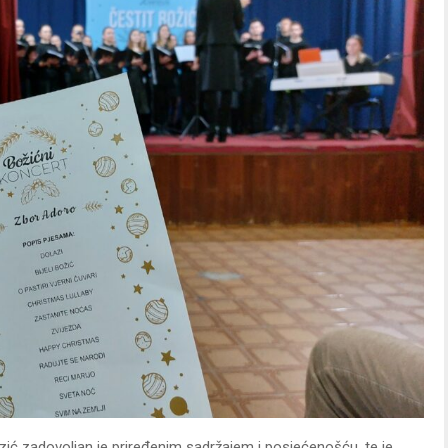
ić zadovoljan je priređenim sadržajem i posjećenošću, te je