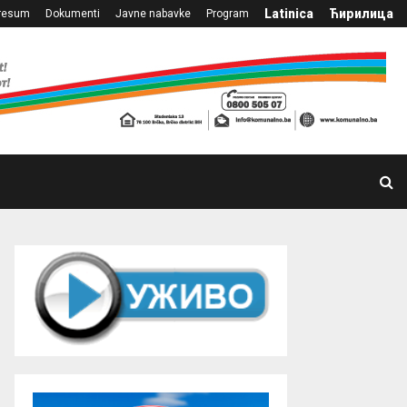
Latinica
Ћирилица
resum
Dokumenti
Javne nabavke
Program