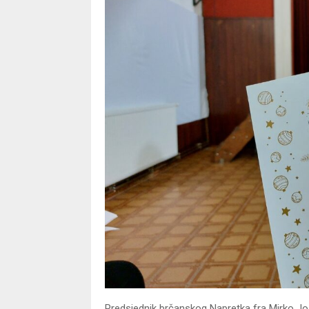
Predsjednik brčanskog Napretka fra Mirko Joz