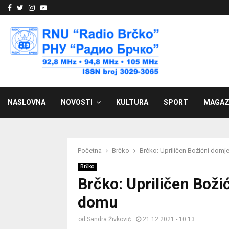
Facebook
Twitter
Instagram
Youtube
NASLOVNA
NOVOSTI
KULTURA
SPORT
MAGAZ
Početna
Brčko
Brčko: Upriličen Božićni do
Brčko
Brčko: Upriličen Bož
domu
od
Sandra Živković
21.12.2021 - 10:13