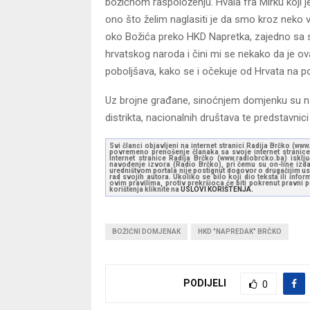
božićnom raspoloženju. Hvala fra Mirku koji j
ono što želim naglasiti je da smo kroz neko vr
oko Božića preko HKD Napretka, zajedno sa s
hrvatskog naroda i čini mi se nekako da je ova
poboljšava, kako se i očekuje od Hrvata na pod
Uz brojne građane, sinoćnjem domjenku su naz
distrikta, nacionalnih društava te predstavnici 
Svi članci objavljeni na internet stranici Radija Brčko (w
povremeno prenošenje članaka sa svoje internet stranice 
Internet stranice Radija Brčko (www.radiobrcko.ba) isklj
navođenje izvora (Radio Brčko), pri čemu su on-line izdan
uredništvom portala nije postignut dogovor o drugačijim usl
rad svojih autora. Ukoliko se bilo koji dio teksta ili inf
ovim pravilima, protiv prekršioca će biti pokrenut pravni
korištenja kliknite na
USLOVI KORIŠTENJA.
BOŽIĆNI DOMJENAK
HKD "NAPREDAK" BRČKO
PODIJELI
0