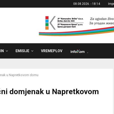
08.08.2026. - 18:14
Imp
IN
EMISIJE
VREMEPLOV
˼
mjenak u Napretkovom domu
ićni domjenak u Napretkovom