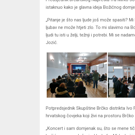
istaknuo kako je glavna ideja Božićnog domje
„Pitanje je što nas ljude još može spasiti? Mi 
ljubav ne može htjeti zlo. To mi slavimo na Boži
ljudi tu isti u želji, težnji i potrebi. Mi se nad
Jozić.
Potpredsjednik Skupštine Brčko distrikta Ivo F
hrvatskog čovjeka koji živi na prostoru Brčko d
„Koncert i sam domjenak su, što se mene tiče