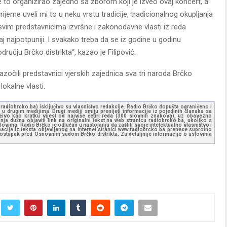
e to organizirao zajedno sa zborom koji je izveo ovaj koncert, a
ijeme uveli mi to u neku vrstu tradicije, tradicionalnog okupljanja
vim predstavnicima izvršne i zakonodavne vlasti iz reda
j najpotpuniji. I svakako treba da se iz godine u godinu
ručju Brčko distrikta“, kazao je Filipović.
očili predstavnici vjerskih zajednica sva tri naroda Brčko
lokalne vlasti.
ww.radiobrcko.ba) isključivo su vlasništvo redakcije. Radio Brčko dopušta ograničeno i
u drugim medijima. Drugi mediji smiju prenijeti informacije iz pojedinih članaka sa
učivo kao kratku vijest od najviše četiri reda (300 slovnih znakova), uz obavezno
ja dužna objaviti link na originalni tekst na web stranicu radiobrcko.ba, ukoliko s
ovima. Radio Brčko je odlučan u nastojanju da zaštiti svoje intelektualno vlasništvo i
ormacija iz teksta objavljenog na internet stranici www.radiobrcko.ba prenese suprotno
 postupak pred Osnovnim sudom Brčko distrikta. Za detaljnije informacije o uslovima