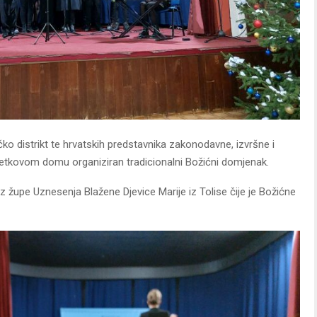
o distrikt te hrvatskih predstavnika zakonodavne, izvršne i
pretkovom domu organiziran tradicionalni Božićni domjenak.
 župe Uznesenja Blažene Djevice Marije iz Tolise čije je Božićne