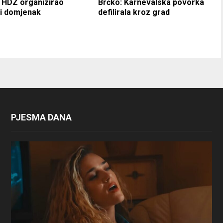
 HDZ organizirao
Brčko: Karnevalska povorka
i domjenak
defilirala kroz grad
PJESMA DANA