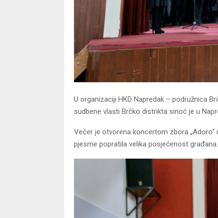
U organizaciji HKD Napredak – podružnica Brčk
sudbene vlasti Brčko distrikta sinoć je u Na
Večer je otvorena koncertom zbora „Adoro“ iz
pjesme popratila velika posjećenost građana.