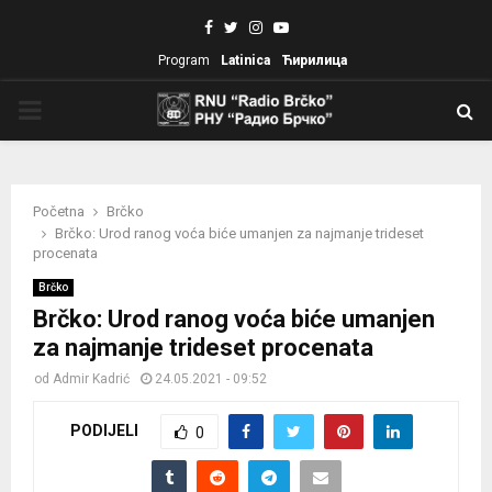
Facebook
Twitter
Instagram
Youtube
Program
Latinica
Ћирилица
PRIMARY
MENU
Početna
Brčko
Brčko: Urod ranog voća biće umanjen za najmanje trideset
procenata
Brčko
Brčko: Urod ranog voća biće umanjen
za najmanje trideset procenata
od
Admir Kadrić
24.05.2021 - 09:52
PODIJELI
0