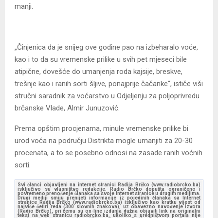
manji.
„Činjenica da je snijeg ove godine pao na izbeharalo voće,
kao i to da su vremenske prilike u svih pet mjeseci bile
atipične, dovešće do umanjenja roda kajsije, breskve,
trešnje kao i ranih sorti šljive, ponajprije čačanke“, ističe viši
stručni saradnik za voćarstvo u Odjeljenju za poljoprivredu
brčanske Vlade, Almir Junuzović.
Prema opštim procjenama, minule vremenske prilike bi
urod voća na području Distrikta mogle umanjiti za 20-30
procenata, a to se posebno odnosi na zasade ranih voćnih
sorti.
Svi članci objavljeni na internet stranici Radija Brčko (www.radiobrcko.ba)
isključivo su vlasništvo redakcije. Radio Brčko dopušta ograničeno i
povremeno prenošenje članaka sa svoje internet stranice u drugim medijima.
Drugi mediji smiju prenijeti informacije iz pojedinih članaka sa Internet
stranice Radija Brčko (www.radiobrcko.ba) isključivo kao kratku vijest od
najviše četiri reda (300 slovnih znakova), uz obavezno navođenje izvora
(Radio Brčko), pri čemu su on-line izdanja dužna objaviti link na originalni
tekst na web stranicu radiobrcko.ba, ukoliko s uredništvom portala nije