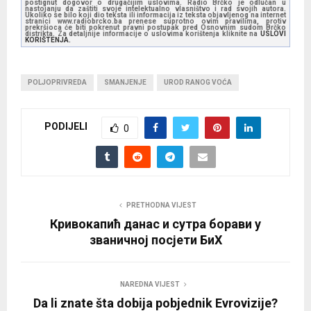
postignut dogovor o drugačijim uslovima. Radio Brčko je odlučan u
nastojanju da zaštiti svoje intelektualno vlasništvo i rad svojih autora.
Ukoliko se bilo koji dio teksta ili informacija iz teksta objavljenog na internet
stranici www.radiobrcko.ba prenese suprotno ovim pravilima, protiv
prekršioca će biti pokrenut pravni postupak pred Osnovnim sudom Brčko
distrikta. Za detaljnije informacije o uslovima korištenja kliknite na
USLOVI
KORIŠTENJA.
POLJOPRIVREDA
SMANJENJE
UROD RANOG VOĆA
PODIJELI
0
PRETHODNA VIJEST
Кривокапић данас и сутра борави у
званичној посјети БиХ
NAREDNA VIJEST
Da li znate šta dobija pobjednik Evrovizije?