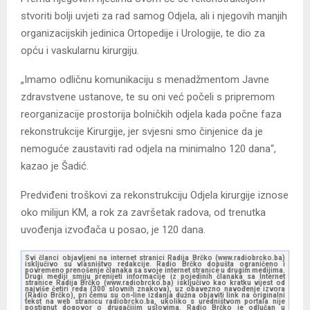
stvoriti bolji uvjeti za rad samog Odjela, ali i njegovih manjih
organizacijskih jedinica Ortopedije i Urologije, te dio za
opću i vaskularnu kirurgiju.
„Imamo odličnu komunikaciju s menadžmentom Javne
zdravstvene ustanove, te su oni već počeli s pripremom
reorganizacije prostorija bolničkih odjela kada počne faza
rekonstrukcije Kirurgije, jer svjesni smo činjenice da je
nemoguće zaustaviti rad odjela na minimalno 120 dana“,
kazao je Šadić.
Predviđeni troškovi za rekonstrukciju Odjela kirurgije iznose
oko milijun KM, a rok za završetak radova, od trenutka
uvođenja izvođača u posao, je 120 dana.
Svi članci objavljeni na internet stranici Radija Brčko (www.radiobrcko.ba)
isključivo su vlasništvo redakcije. Radio Brčko dopušta ograničeno i
povremeno prenošenje članaka sa svoje internet stranice u drugim medijima.
Drugi mediji smiju prenijeti informacije iz pojedinih članaka sa Internet
stranice Radija Brčko (www.radiobrcko.ba) isključivo kao kratku vijest od
najviše četiri reda (300 slovnih znakova), uz obavezno navođenje izvora
(Radio Brčko), pri čemu su on-line izdanja dužna objaviti link na originalni
tekst na web stranicu radiobrcko.ba, ukoliko s uredništvom portala nije
postignut dogovor o drugačijim uslovima. Radio Brčko je odlučan u