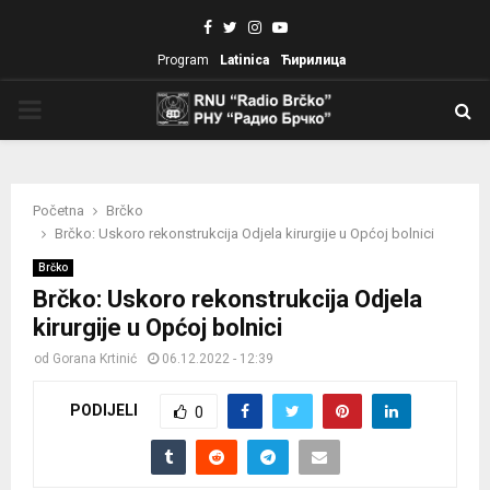
Facebook
Twitter
Instagram
Youtube
Program
Latinica
Ћирилица
PRIMARY
MENU
Početna
Brčko
Brčko: Uskoro rekonstrukcija Odjela kirurgije u Općoj bolnici
Brčko
Brčko: Uskoro rekonstrukcija Odjela
kirurgije u Općoj bolnici
od
Gorana Krtinić
06.12.2022 - 12:39
PODIJELI
0