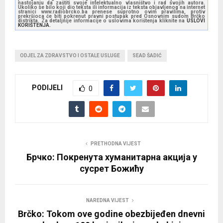
nastojanju da zaštiti svoje intelektualno vlasništvo i rad svojih autora.
Ukoliko se bilo koji dio teksta ili informacija iz teksta objavljenog na internet
stranici www.radiobrcko.ba prenese suprotno ovim pravilima, protiv
prekršioca će biti pokrenut pravni postupak pred Osnovnim sudom Brčko
distrikta. Za detaljnije informacije o uslovima korištenja kliknite na
USLOVI
KORIŠTENJA.
ODJEL ZA ZDRAVSTVO I OSTALE USLUGE
SEAD ŠADIĆ
PODIJELI
0
PRETHODNA VIJEST
Брчко: Покренута хуманитарна акција у
сусрет Божићу
NAREDNA VIJEST
Brčko: Tokom ove godine obezbijeđen dnevni