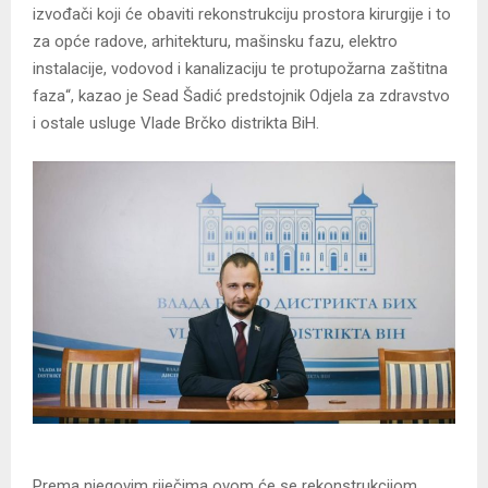
izvođači koji će obaviti rekonstrukciju prostora kirurgije i to
za opće radove, arhitekturu, mašinsku fazu, elektro
instalacije, vodovod i kanalizaciju te protupožarna zaštitna
faza“, kazao je Sead Šadić predstojnik Odjela za zdravstvo
i ostale usluge Vlade Brčko distrikta BiH.
Prema njegovim riječima ovom će se rekonstrukcijom