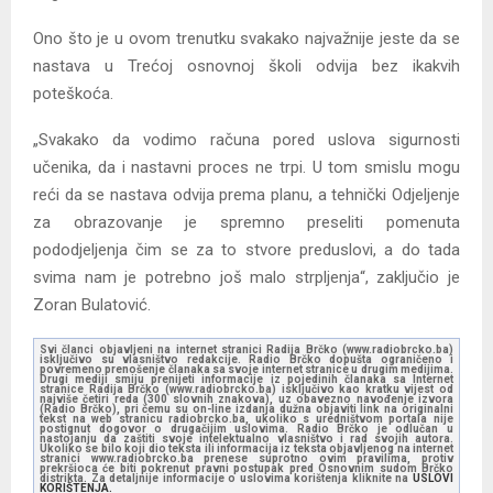
Ono što je u ovom trenutku svakako najvažnije jeste da se
nastava u Trećoj osnovnoj školi odvija bez ikakvih
poteškoća.
„Svakako da vodimo računa pored uslova sigurnosti
učenika, da i nastavni proces ne trpi. U tom smislu mogu
reći da se nastava odvija prema planu, a tehnički Odjeljenje
za obrazovanje je spremno preseliti pomenuta
pododjeljenja čim se za to stvore preduslovi, a do tada
svima nam je potrebno još malo strpljenja“, zaključio je
Zoran Bulatović.
Svi članci objavljeni na internet stranici Radija Brčko (www.radiobrcko.ba)
isključivo su vlasništvo redakcije. Radio Brčko dopušta ograničeno i
povremeno prenošenje članaka sa svoje internet stranice u drugim medijima.
Drugi mediji smiju prenijeti informacije iz pojedinih članaka sa Internet
stranice Radija Brčko (www.radiobrcko.ba) isključivo kao kratku vijest od
najviše četiri reda (300 slovnih znakova), uz obavezno navođenje izvora
(Radio Brčko), pri čemu su on-line izdanja dužna objaviti link na originalni
tekst na web stranicu radiobrcko.ba, ukoliko s uredništvom portala nije
postignut dogovor o drugačijim uslovima. Radio Brčko je odlučan u
nastojanju da zaštiti svoje intelektualno vlasništvo i rad svojih autora.
Ukoliko se bilo koji dio teksta ili informacija iz teksta objavljenog na internet
stranici www.radiobrcko.ba prenese suprotno ovim pravilima, protiv
prekršioca će biti pokrenut pravni postupak pred Osnovnim sudom Brčko
distrikta. Za detaljnije informacije o uslovima korištenja kliknite na
USLOVI
KORIŠTENJA.