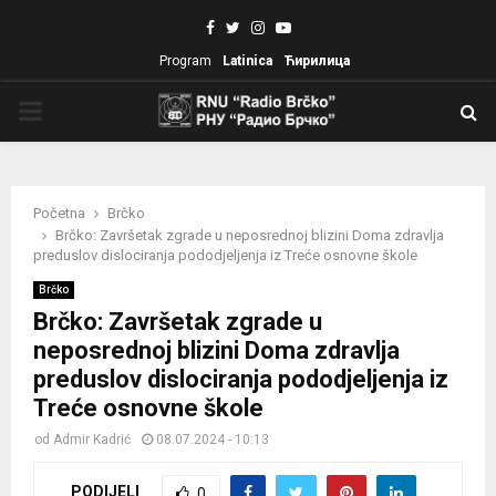
Facebook
Twitter
Instagram
Youtube
Program
Latinica
Ћирилица
PRIMARY
MENU
Početna
Brčko
Brčko: Završetak zgrade u neposrednoj blizini Doma zdravlja
preduslov dislociranja pododjeljenja iz Treće osnovne škole
Brčko
Brčko: Završetak zgrade u
neposrednoj blizini Doma zdravlja
preduslov dislociranja pododjeljenja iz
Treće osnovne škole
od
Admir Kadrić
08.07.2024 - 10:13
PODIJELI
0