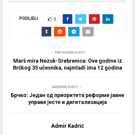
PODIJELI
0
PRETHODNA VIJEST
Marš mira Nezuk-Srebrenica: Ove godine iz
Brčkog 35 učesnika, najmlađi ima 12 godina
NAREDNA VIJEST
Брчко: Један од приоритета реформе јавне
управе јесте и дигитализација
Admir Kadrić