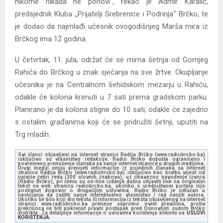
nikome nikada ne ponovi“, rekao je Admir Karalić,
predsjednik Kluba „Prijatelji Srebrenice i Podrinja“ Brčko, te
je dodao da najmlađi učesnik ovogodišnjeg Marša mira iz
Brčkog ima 12 godina.
U četvrtak, 11. jula, održat će se mirna šetnja od Gornjeg
Rahića do Brčkog u znak sjećanja na sve žrtve. Okupljanje
učesnika je na Centralnom šehidskom mezarju u Rahiću,
odakle će kolona krenuti u 7 sati prema gradskom parku.
Planirano je da kolona stigne do 10 sati, odakle će zajedno
s ostalim građanima koji će se pridružiti šetnji, uputiti na
Trg mladih.
Svi članci objavljeni na internet stranici Radija Brčko (www.radiobrcko.ba)
isključivo su vlasništvo redakcije. Radio Brčko dopušta ograničeno i
povremeno prenošenje članaka sa svoje internet stranice u drugim medijima.
Drugi mediji smiju prenijeti informacije iz pojedinih članaka sa Internet
stranice Radija Brčko (www.radiobrcko.ba) isključivo kao kratku vijest od
najviše četiri reda (300 slovnih znakova), uz obavezno navođenje izvora
(Radio Brčko), pri čemu su on-line izdanja dužna objaviti link na originalni
tekst na web stranicu radiobrcko.ba, ukoliko s uredništvom portala nije
postignut dogovor o drugačijim uslovima. Radio Brčko je odlučan u
nastojanju da zaštiti svoje intelektualno vlasništvo i rad svojih autora.
Ukoliko se bilo koji dio teksta ili informacija iz teksta objavljenog na internet
stranici www.radiobrcko.ba prenese suprotno ovim pravilima, protiv
prekršioca će biti pokrenut pravni postupak pred Osnovnim sudom Brčko
distrikta. Za detaljnije informacije o uslovima korištenja kliknite na
USLOVI
KORIŠTENJA.