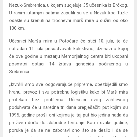
Nezuk-Srebrenica, u kojem sudjeluje 35 učesnika iz Brčkog.
U ranim jutarnjim satima zaputili su se u Nezuk kod Tuzle
odakle su krenuli na trodnevni marš mira u dužini od oko
100 km.
Učesnici Marša mira u Potočare će stići 10. jula, te će
sutradan 11. jula prisustvovati kolektivnoj dženazi u kojoj
će ove godine u mezarju Memorijalnog centra biti ukopani
posmrtni ostaci 14 žrtava genocida počinjenog u
Srebrenici.
„Izvršili smo sve odgovarajuće pripreme, obezbijedili smo
hranu, prevoz i svu potrebnu logistiku kako bi Marš mira
protekao bez problema. Učesnici ovog zahtjevnog
poduhvata će u naredna tri dana prepješačiti put kojim su
1995. godine prošli oni kojima je taj put bio jedina nada da
prežive i dođu do slobodne teritorije. Kao i svake godine,
poruka je da se ne zaboravi ono što se desilo i da se