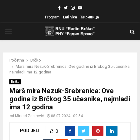
Facebook
Twitter
Instagram
Youtube
Program
Latinica
Ћирилица
PRIMARY
MENU
Početna
Brčko
Marš mira Nezuk-Srebrenica: Ove godine iz Brčkog 35 učesnika,
najmlađi ima 12 godina
Brčko
Marš mira Nezuk-Srebrenica: Ove
godine iz Brčkog 35 učesnika, najmlađi
ima 12 godina
od
Mirsad Zahirović
08.07.2024 - 09:54
PODIJELI
0