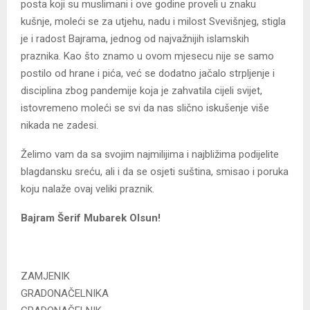
posta koji su muslimani i ove godine proveli u znaku
kušnje, moleći se za utjehu, nadu i milost Svevišnjeg, stigla
je i radost Bajrama, jednog od najvažnijih islamskih
praznika. Kao što znamo u ovom mjesecu nije se samo
postilo od hrane i pića, već se dodatno jačalo strpljenje i
disciplina zbog pandemije koja je zahvatila cijeli svijet,
istovremeno moleći se svi da nas slično iskušenje više
nikada ne zadesi.
Želimo vam da sa svojim najmilijima i najbližima podijelite
blagdansku sreću, ali i da se osjeti suština, smisao i poruka
koju nalaže ovaj veliki praznik.
Bajram Šerif Mubarek Olsun!
ZAMJENIK
GRADONAČELNIKA