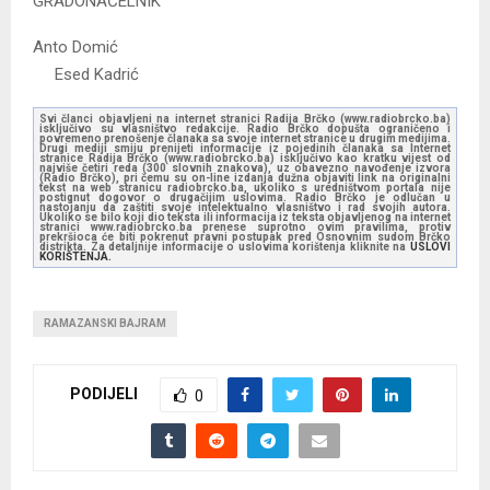
GRADONAČELNIK
Anto Domić
Esed Kadrić
Svi članci objavljeni na internet stranici Radija Brčko (www.radiobrcko.ba)
isključivo su vlasništvo redakcije. Radio Brčko dopušta ograničeno i
povremeno prenošenje članaka sa svoje internet stranice u drugim medijima.
Drugi mediji smiju prenijeti informacije iz pojedinih članaka sa Internet
stranice Radija Brčko (www.radiobrcko.ba) isključivo kao kratku vijest od
najviše četiri reda (300 slovnih znakova), uz obavezno navođenje izvora
(Radio Brčko), pri čemu su on-line izdanja dužna objaviti link na originalni
tekst na web stranicu radiobrcko.ba, ukoliko s uredništvom portala nije
postignut dogovor o drugačijim uslovima. Radio Brčko je odlučan u
nastojanju da zaštiti svoje intelektualno vlasništvo i rad svojih autora.
Ukoliko se bilo koji dio teksta ili informacija iz teksta objavljenog na internet
stranici www.radiobrcko.ba prenese suprotno ovim pravilima, protiv
prekršioca će biti pokrenut pravni postupak pred Osnovnim sudom Brčko
distrikta. Za detaljnije informacije o uslovima korištenja kliknite na
USLOVI
KORIŠTENJA.
RAMAZANSKI BAJRAM
PODIJELI
0