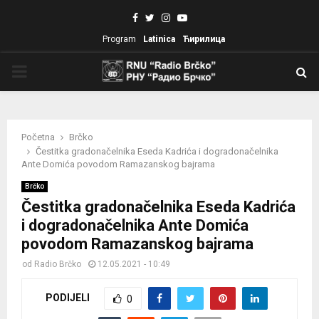
Facebook
Twitter
Instagram
Youtube
Program
Latinica
Ћирилица
PRIMARY
MENU
Početna
Brčko
Čestitka gradonačelnika Eseda Kadrića i dogradonačelnika
Ante Domića povodom Ramazanskog bajrama
Brčko
Čestitka gradonačelnika Eseda Kadrića
i dogradonačelnika Ante Domića
povodom Ramazanskog bajrama
od
Radio Brčko
12.05.2021 - 10:49
PODIJELI
0