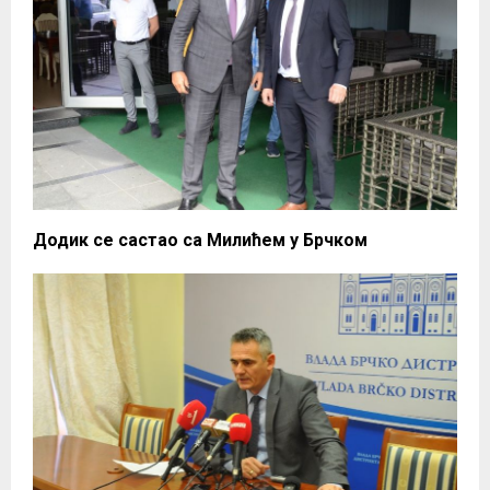
Додик се састао са Милићем у Брчком