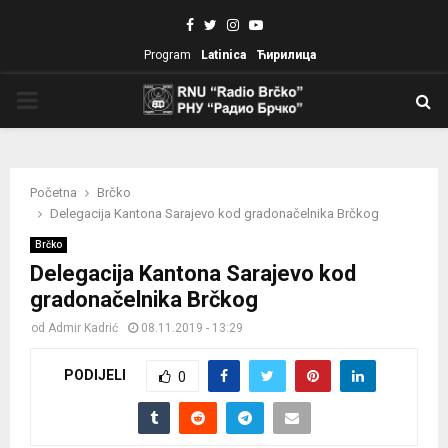
Facebook
Twitter
Instagram
Youtube
Program
Latinica
Ћирилица
PRIMARY
MENU
Početna
Brčko
Delegacija Kantona Sarajevo kod gradonačelnika Brčkog
Brčko
Delegacija Kantona Sarajevo kod
gradonačelnika Brčkog
od
Admir Kadrić
08.11.2019 - 13:29
PODIJELI
0