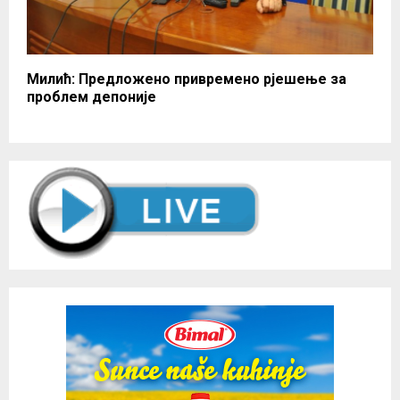
Милић: Предложено привремено рјешење за
проблем депоније