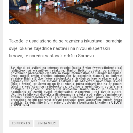
Takođe je usaglašeno da se razmjena iskustava i saradnja
dvije lokalne zajednice nastavi i na nivou ekspertskih
timova, te naredni sastanak održi u Saraevu.
Svi članci objavljeni na internet stranici Radija Brčko (www.radiobrcko.ba)
isključivo su vlasništvo redakcije. Radio Brčko dopušta ograničeno i
povremeno prenošenje članaka sa svoje internet stranice u drugim medijima.
Drugi mediji smiju prenijeti informacije iz pojedinih članaka sa Internet
stranice Radija Brčko (www.radiobrcko.ba) isključivo kao kratku vijest od
najviše četiri reda (300 slovnih znakova), uz obavezno navođenje izvora
(Radio Brčko), pri čemu su on-line izdanja dužna objaviti link na originalni
tekst na web stranicu radiobrcko.ba, ukoliko s uredništvom portala nije
postignut dogovor o drugačijim uslovima. Radio Brčko je odlučan u
nastojanju da zaštiti svoje intelektualno vlasništvo i rad svojih autora.
Ukoliko se bilo koji dio teksta ili informacija iz teksta objavljenog na internet
stranici www.radiobrcko.ba prenese suprotno ovim pravilima, protiv
prekršioca će biti pokrenut pravni postupak pred Osnovnim sudom Brčko
distrikta. Za detaljnije informacije o uslovima korištenja kliknite na
USLOVI
KORIŠTENJA.
EDIN FORTO
SINIŠA MILIĆ