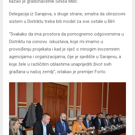
kazao je gradonačelnik Siniša Milić.
Delegacija iz Sarajeva, s druge strane, smatra da obrazovni
sistem u Distriktu treba biti model za sve ostale u BiH.
“Svakako da ima prostora da pomognemo odgovornima u
Distriktu na osnovu iskustava, koje mi imamo u
provođenju projekata i kad je riječ o mnogim inozemnim
agencijama i organizacijama, čije je sjedište u Sarajevu, a
koje žele u različitim oblastima unaprijediti život svih
građana u našoj zemlji“, istakao je premijer Forto.