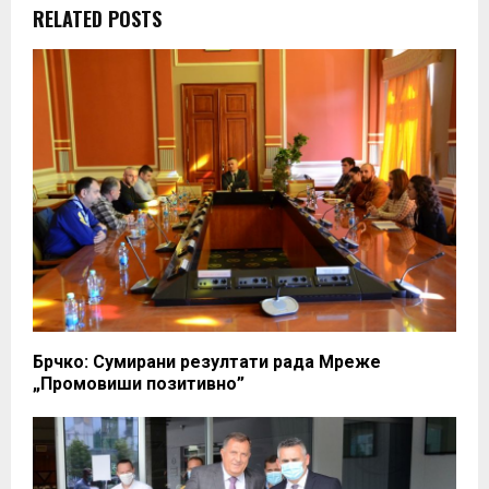
RELATED POSTS
Брчко: Сумирани резултати рада Мреже
„Промовиши позитивно”