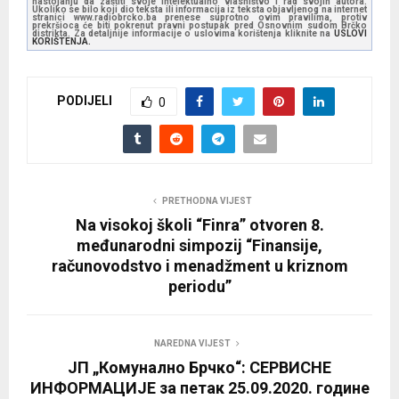
nastojanju da zaštiti svoje intelektualno vlasništvo i rad svojih autora.
l
Ukoliko se bilo koji dio teksta ili informacija iz teksta objavljenog na internet
stranici www.radiobrcko.ba prenese suprotno ovim pravilima, protiv
prekršioca će biti pokrenut pravni postupak pred Osnovnim sudom Brčko
a
distrikta. Za detaljnije informacije o uslovima korištenja kliknite na
USLOVI
KORIŠTENJA.
y
e
PODIJELI
r
0
PRETHODNA VIJEST
Na visokoj školi “Finra” otvoren 8.
međunarodni simpozij “Finansije,
računovodstvo i menadžment u kriznom
periodu”
NAREDNA VIJEST
ЈП „Комунално Брчко“: СЕРВИСНЕ
ИНФОРМАЦИЈЕ за петак 25.09.2020. године