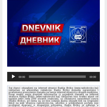
A
00:00
00:00
u
d
Svi članci objavljeni na internet stranici Radija Brčko (www.radiobrcko.ba)
isključivo su vlasništvo redakcije. Radio Brčko dopušta ograničeno i
i
povremeno prenošenje članaka sa svoje internet stranice u drugim medijima.
Drugi mediji smiju prenijeti informacije iz pojedinih članaka sa Internet
stranice Radija Brčko (www.radiobrcko.ba) isključivo kao kratku vijest od
o
najviše četiri reda (300 slovnih znakova), uz obavezno navođenje izvora
(Radio Brčko), pri čemu su on-line izdanja dužna objaviti link na originalni
tekst na web stranicu radiobrcko.ba, ukoliko s uredništvom portala nije
P
postignut dogovor o drugačijim uslovima. Radio Brčko je odlučan u