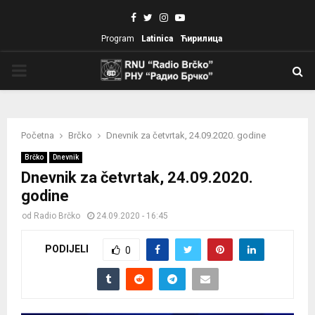
Facebook
Twitter
Instagram
Youtube
Program
Latinica
Ћирилица
PRIMARY
MENU
Početna
Brčko
Dnevnik za četvrtak, 24.09.2020. godine
Brčko
Dnevnik
Dnevnik za četvrtak, 24.09.2020.
godine
od
Radio Brčko
24.09.2020 - 16:45
PODIJELI
0