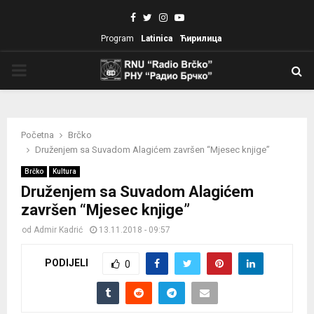
Facebook
Twitter
Instagram
Youtube
Program
Latinica
Ћирилица
PRIMARY
MENU
Početna
Brčko
Druženjem sa Suvadom Alagićem završen “Mjesec knjige”
Brčko
Kultura
Druženjem sa Suvadom Alagićem
završen “Mjesec knjige”
od
Admir Kadrić
13.11.2018 - 09:57
PODIJELI
0