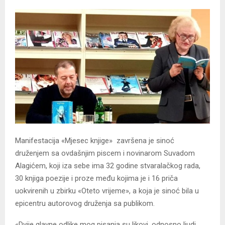
Manifestacija «Mjesec knjige» završena je sinoć
druženjem sa ovdašnjim piscem i novinarom Suvadom
Alagićem, koji iza sebe ima 32 godine stvaralačkog rada,
30 knjiga poezije i proze među kojima je i 16 priča
uokvirenih u zbirku «Oteto vrijeme», a koja je sinoć bila u
epicentru autorovog druženja sa publikom.
«Dvije glavne odlike mog pisanja su likovi, odnosno ljudi,