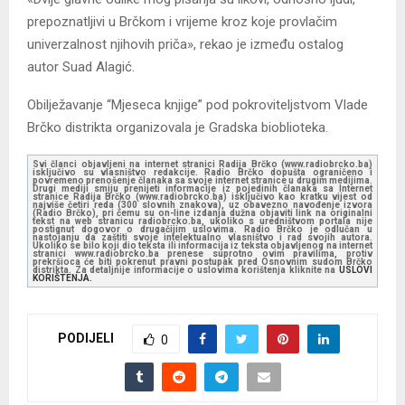
prepoznatljivi u Brčkom i vrijeme kroz koje provlačim
univerzalnost njihovih priča», rekao je između ostalog
autor Suad Alagić.
Obilježavanje “Mjeseca knjige” pod pokroviteljstvom Vlade
Brčko distrikta organizovala je Gradska bioblioteka.
Svi članci objavljeni na internet stranici Radija Brčko (www.radiobrcko.ba)
isključivo su vlasništvo redakcije. Radio Brčko dopušta ograničeno i
povremeno prenošenje članaka sa svoje internet stranice u drugim medijima.
Drugi mediji smiju prenijeti informacije iz pojedinih članaka sa Internet
stranice Radija Brčko (www.radiobrcko.ba) isključivo kao kratku vijest od
najviše četiri reda (300 slovnih znakova), uz obavezno navođenje izvora
(Radio Brčko), pri čemu su on-line izdanja dužna objaviti link na originalni
tekst na web stranicu radiobrcko.ba, ukoliko s uredništvom portala nije
postignut dogovor o drugačijim uslovima. Radio Brčko je odlučan u
nastojanju da zaštiti svoje intelektualno vlasništvo i rad svojih autora.
Ukoliko se bilo koji dio teksta ili informacija iz teksta objavljenog na internet
stranici www.radiobrcko.ba prenese suprotno ovim pravilima, protiv
prekršioca će biti pokrenut pravni postupak pred Osnovnim sudom Brčko
distrikta. Za detaljnije informacije o uslovima korištenja kliknite na
USLOVI
KORIŠTENJA.
PODIJELI
0