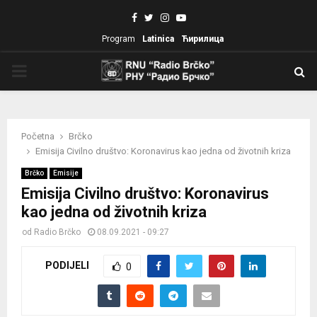
Facebook
Twitter
Instagram
Youtube
Program
Latinica
Ћирилица
PRIMARY
MENU
Početna
Brčko
Emisija Civilno društvo: Koronavirus kao jedna od životnih kriza
Brčko
Emisije
Emisija Civilno društvo: Koronavirus
kao jedna od životnih kriza
od
Radio Brčko
08.09.2021 - 09:27
PODIJELI
0