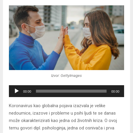
Izvor: GettyImages
A
00:00
00:00
u
d
Koronavirus kao globalna pojava izazvala je velike
i
nedoumice, izazove i probleme u psihi ljudi te se danas
o
može okarakterizirati kao jedna od životnih kriza. O ovoj
P
temu govori dipl. psihologinja, jedna od osnivača i prva
l