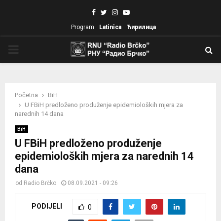
Facebook
Twitter
Instagram
Youtube
Program
Latinica
Ћирилица
PRIMARY
MENU
Početna
BiH
U FBiH predloženo produženje epidemioloških mjera za
narednih 14 dana
BiH
U FBiH predloženo produženje
epidemioloških mjera za narednih 14
dana
od
Radio Brčko
08.09.2021 - 09:26
PODIJELI
0