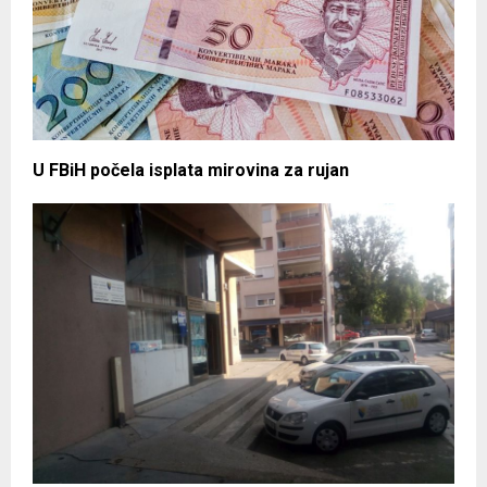
U FBiH počela isplata mirovina za rujan