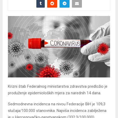
Krizni štab Federalnog ministarstva zdravstva predložio je
produženje epidemioloških mjera za narednih 14 dana.
Sedmodnevna incidenca na nivou Federacije BiH je 109,3
slučaja/100.000 stanovnika. Najviša incidenca zabilježena
je u Hercegovačko-neretvanskom (332,3/100.000),