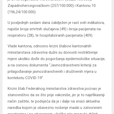
Zapadnohercegovačkom (257/100.000) i Kantonu 10
(196,24/100.000).
U posljednjih sedam dana zabilježen je rast svih indikatora,
najviše broja smrtnih slučajeva (49) i broja pacijenata na
respiratoru (28), te hospitaliziranih pacijenata (409).
Vlade kantona, odnosno krizni štabovi kantonalnih
ministarstava zdravstva dužni su donositi restriktivnije
mjere ukoliko dođe do pogoršanja epidemiološke situacije,
a na osnovu dokumenta “Javnozdravstveni kriteriji za
prilagođavanje javnozdravstvenih i društvenih mjera u
kontekstu COVID-19”.
Krizni štab Federalnog ministarstva zdravstva pozvao je
stanovništvo da se što prije vakciniše, jer je to najefikasniji
način zaštite, te podsjeća da je i dalje na snazi aktuelna
naredba kojom je obavezno nošenje maski u zatvorenim