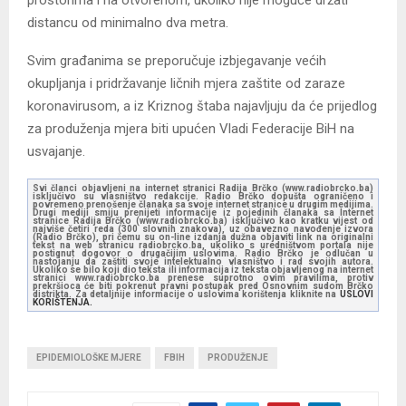
prostorima i na otvorenom, ukoliko nije moguće držati
distancu od minimalno dva metra.
Svim građanima se preporučuje izbjegavanje većih
okupljanja i pridržavanje ličnih mjera zaštite od zaraze
koronavirusom, a iz Kriznog štaba najavljuju da će prijedlog
za produženja mjera biti upućen Vladi Federacije BiH na
usvajanje.
Svi članci objavljeni na internet stranici Radija Brčko (www.radiobrcko.ba)
isključivo su vlasništvo redakcije. Radio Brčko dopušta ograničeno i
povremeno prenošenje članaka sa svoje internet stranice u drugim medijima.
Drugi mediji smiju prenijeti informacije iz pojedinih članaka sa Internet
stranice Radija Brčko (www.radiobrcko.ba) isključivo kao kratku vijest od
najviše četiri reda (300 slovnih znakova), uz obavezno navođenje izvora
(Radio Brčko), pri čemu su on-line izdanja dužna objaviti link na originalni
tekst na web stranicu radiobrcko.ba, ukoliko s uredništvom portala nije
postignut dogovor o drugačijim uslovima. Radio Brčko je odlučan u
nastojanju da zaštiti svoje intelektualno vlasništvo i rad svojih autora.
Ukoliko se bilo koji dio teksta ili informacija iz teksta objavljenog na internet
stranici www.radiobrcko.ba prenese suprotno ovim pravilima, protiv
prekršioca će biti pokrenut pravni postupak pred Osnovnim sudom Brčko
distrikta. Za detaljnije informacije o uslovima korištenja kliknite na
USLOVI
KORIŠTENJA.
EPIDEMIOLOŠKE MJERE
FBIH
PRODUŽENJE