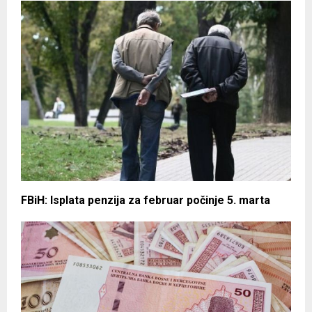
FBiH: Isplata penzija za februar počinje 5. marta