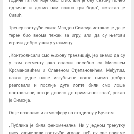
године га гол није баш хтио, али је ову сезону почео
одлично и донио нам важна три бода“, истакао је
Савић.
Тренер гостујуће екипе Младен Симсија истакао је да је
терен био веома тежак за игру, али да су његови
играчи добро ушли у утакмицу.
„Контролисали смо њихову транзицију, јер знамо да су
у том сегменту јако опасни, посебно са Милошем
Крсмановићем и Славеном Стjепановићем. Међутим,
након једне наше изгубљене лопте нисмо добро
реаговали и послије дуге лопте били смо лоше
постављени, што је довело до примљеног гола“, рекао
је Симсија.
Он је похвалио и атмосферу на стадиону у Брчком.
„Публика је била феноменална. Ни у једном тренутку
нису увриједили гостујуће играче, већ су све вријеме