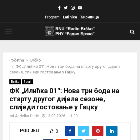
Facebook
Twitter
Instagram
Youtube
Program
Latinica
Ћирилица
PRIMARY
MENU
Početna
Brčko
ФК „Илићка 01“: Нова три бода на старту другог дијела
сезоне, слиједи гостовање у Гацку
Brčko
Sport
ФК „Илићка 01“: Нова три бода на
старту другог дијела сезоне,
слиједи гостовање у Гацку
od
Anđelka Đurić
13.03.2026 - 11:09
PODIJELI
0