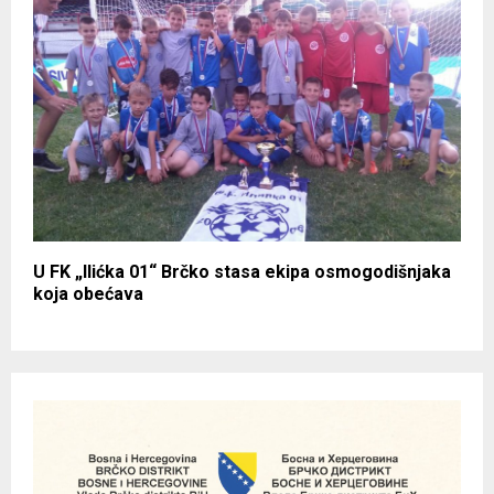
U FK „Ilićka 01“ Brčko stasa ekipa osmogodišnjaka
koja obećava