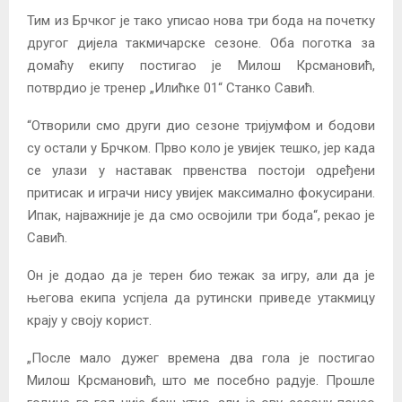
Тим из Брчког је тако уписао нова три бода на почетку
другог дијела такмичарске сезоне. Оба поготка за
домаћу екипу постигао је Милош Крсмановић,
потврдио је тренер „Илићке 01“ Станко Савић.
“Oтворили смо други дио сезоне тријумфом и бодови
су остали у Брчком. Прво коло је увијек тешко, јер када
се улази у наставак првенства постоји одређени
притисак и играчи нису увијек максимално фокусирани.
Ипак, најважније је да смо освојили три бода“, рекао је
Савић.
Он је додао да је терен био тежак за игру, али да је
његова екипа успјела да рутински приведе утакмицу
крају у своју корист.
„После мало дужег времена два гола је постигао
Милош Крсмановић, што ме посебно радује. Прошле