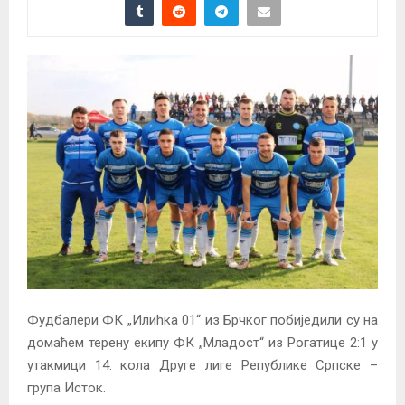
Фудбалери ФК „Илићка 01“ из Брчког побиједили су на
домаћем терену екипу ФК „Младост“ из Рогатице 2:1 у
утакмици 14. кола Друге лиге Републике Српске –
група Исток.