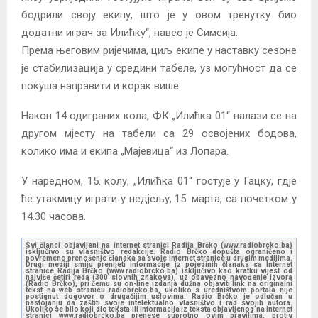
бодрили своју екипу, што је у овом тренутку био
додатни играч за Илићку“, навео је Симсија.
Према његовим ријечима, циљ екипе у наставку сезоне
је стабилизација у средини табеле, уз могућност да се
покуша направити и корак више.
Након 14 одиграних кола, ФК „Илићка 01“ налази се на
другом мјесту на табели са 29 освојених бодова,
колико има и екипа „Мајевица“ из Лопара.
У наредном, 15. колу, „Илићка 01“ гостује у Гацку, гдје
ће утакмицу играти у недјељу, 15. марта, са почетком у
14.30 часова.
Svi članci objavljeni na internet stranici Radija Brčko (www.radiobrcko.ba)
isključivo su vlasništvo redakcije. Radio Brčko dopušta ograničeno i
povremeno prenošenje članaka sa svoje internet stranice u drugim medijima.
Drugi mediji smiju prenijeti informacije iz pojedinih članaka sa Internet
stranice Radija Brčko (www.radiobrcko.ba) isključivo kao kratku vijest od
najviše četiri reda (300 slovnih znakova), uz obavezno navođenje izvora
(Radio Brčko), pri čemu su on-line izdanja dužna objaviti link na originalni
tekst na web stranicu radiobrcko.ba, ukoliko s uredništvom portala nije
postignut dogovor o drugačijim uslovima. Radio Brčko je odlučan u
nastojanju da zaštiti svoje intelektualno vlasništvo i rad svojih autora.
Ukoliko se bilo koji dio teksta ili informacija iz teksta objavljenog na internet
stranici www.radiobrcko.ba prenese suprotno ovim pravilima, protiv