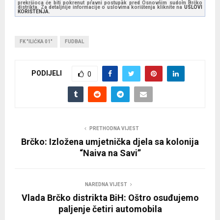
prekršioca će biti pokrenut pravni postupak pred Osnovnim sudom Brčko
distrikta. Za detaljnije informacije o uslovima korištenja kliknite na
USLOVI
KORIŠTENJA.
FK "ILIĆKA 01"
FUDBAL
PODIJELI
0
PRETHODNA VIJEST
Brčko: Izložena umjetnička djela sa kolonija
“Naiva na Savi”
NAREDNA VIJEST
Vlada Brčko distrikta BiH: Oštro osuđujemo
paljenje četiri automobila