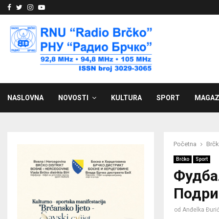
Facebook
Twitter
Instagram
Youtube
NASLOVNA
NOVOSTI
KULTURA
SPORT
MAGAZ
Početna
Brč
Brčko
Sport
Фудба
Подри
od
Anđelka Đuri