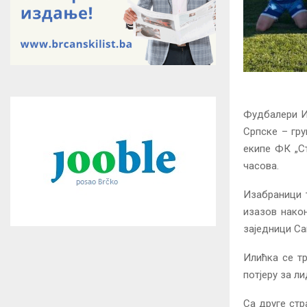
Фудбалери Ил
Српске – гру
екипе ФК „Ст
часова.
Изабраници 
изазов након
заједници Са
Илићка се тр
потјеру за л
Са друге стр