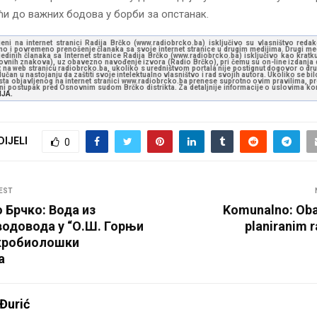
и до важних бодова у борби за опстанак.
jeni na internet stranici Radija Brčko (www.radiobrcko.ba) isključivo su vlasništvo reda
o i povremeno prenošenje članaka sa svoje internet stranice u drugim medijima. Drugi medi
jedinih članaka sa Internet stranice Radija Brčko (www.radiobrcko.ba) isključivo kao kratku
slovnih znakova), uz obavezno navođenje izvora (Radio Brčko), pri čemu su on-line izdanja d
st na web stranicu radiobrcko.ba, ukoliko s uredništvom portala nije postignut dogovor o dr
učan u nastojanju da zaštiti svoje intelektualno vlasništvo i rad svojih autora. Ukoliko se bilo 
ksta objavljenog na internet stranici www.radiobrcko.ba prenese suprotno ovim pravilima, pr
vni postupak pred Osnovnim sudom Brčko distrikta. Za detaljnije informacije o uslovima kori
NJA.
DIJELI
0
EST
 Брчко: Вода из
Komunalno: Oba
водовода у “О.Ш. Горњи
planiranim 
кробиолошки
а
Đurić