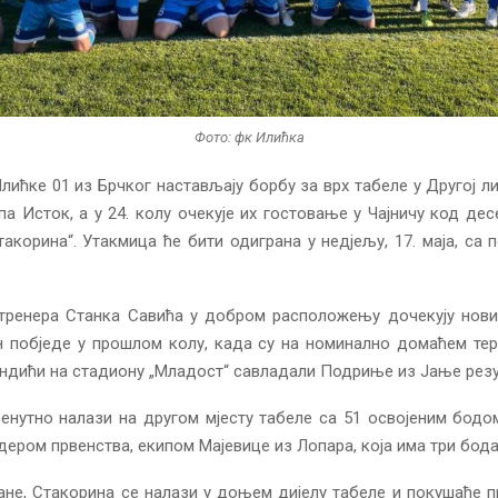
Фото: фк Илићка
ићке 01 из Брчког настављају борбу за врх табеле у Другој л
па Исток, а у 24. колу очекује их гостовање у Чајничу код де
акорина“. Утакмица ће бити одиграна у недјељу, 17. маја, са 
тренера Станка Савића у добром расположењу дочекују нови
 побједе у прошлом колу, када су на номинално домаћем тер
ндићи на стадиону „Младост“ савладали Подриње из Јање резу
енутно налази на другом мјесту табеле са 51 освојеним бод
идером првенства, екипом Мајевице из Лопара, која има три бода
ане, Стакорина се налази у доњем дијелу табеле и покушаће