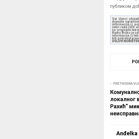
публиком доћ
Svi članci objavl
dopušta ograničen
informacije iz po
četiri reda (300 
na originalni tek
Radio Brčko je odl
informacija iz te
biti pokrenut pra
USLOVI KORIŠTE
PO
PRETHODNA VIJ
Комунално
локалног 
Рахић” ми
неисправн
Anđelka 