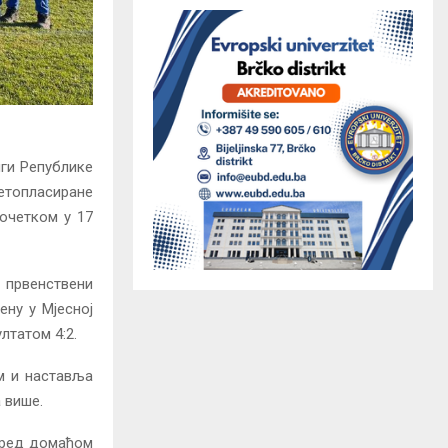
иги Републике
сетопласиране
почетком у 17
 првенствени
ену у Мјесној
лтатом 4:2.
ом и наставља
 више.
 пред домаћом