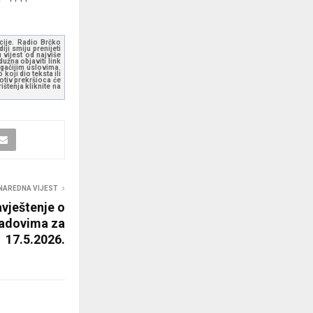
kcije. Radio Brčko
ji smiju prenijeti
 vijest od najviše
užna objaviti link
ugačijim uslovima.
koji dio teksta ili
otiv prekršioca će
štenja kliknite na
NAREDNA VIJEST
vještenje o
radovima za
17.5.2026.