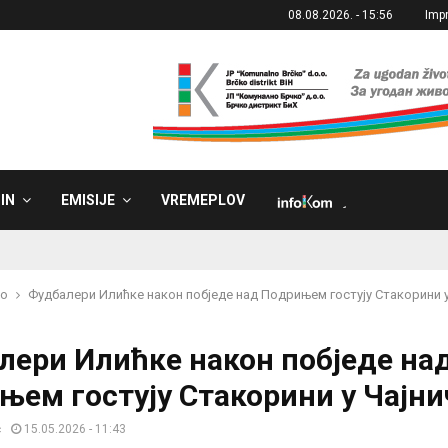
08.08.2026. - 15:56
Imp
IN
EMISIJE
VREMEPLOV
˼
ko
Фудбалери Илићке након побједе над Подрињем гостују Стакорини у
лери Илићке након побједе на
њем гостују Стакорини у Чајни
ć
15.05.2026 - 11:43