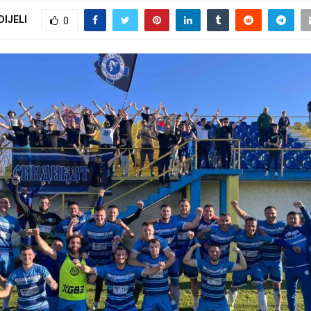
DIJELI
0