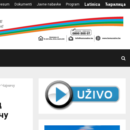
Latinica
Ћирилица
resum
Dokumenti
Javne nabavke
Program
 Чајничу
д
чу