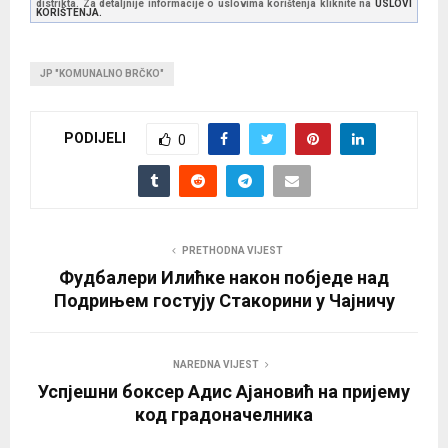
distrikta. Za detaljnije informacije o uslovima korištenja kliknite na
USLOVI
KORIŠTENJA.
JP "KOMUNALNO BRČKO"
PODIJELI
0
PRETHODNA VIJEST
Фудбалери Илићке након побједе над
Подрињем гостују Стакорини у Чајничу
NAREDNA VIJEST
Успјешни боксер Адис Ајановић на пријему
код градоначелника