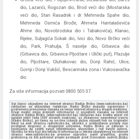
dio, Lazarići, Rogozan dio, Brod veći dio (Mostarska
veći dio, Stari Rasadnik i dr Mehmeda Spahe dio,
Mehmeda Osmića Brođe, Ahmeta Hantalaševića
Ahme dio, Novobrodska dio i Tabakovića), Klanac,
Rijeke, Suljagića Sokak dio, Ivici dio, Novo Brčko veći
dio, Park, Prahulja, Š naselje dio, Grbavica dio
(Grbavica dio, Grbavica-Pljoštare i Ulički put), Plazulje
dio, Pljoštare, Gluhakovac dio, Donji Rahić, Ulice,
Gornji i Donji Vukšić, Bescarinska zona i Vukosavačka
dio.
Za više informacija pozvati 0800 505 07.
Svi članci objavljeni na internet stranici Radija Brčko (www.radiobrcko.ba)
isključivo su vlasništvo redakcije. Radio Brčko dopušta ograničeno i
povremeno prenošenje članaka sa svoje internet stranice u drugim medijima.
Drugi mediji smiju prenijeti informacije iz pojedinih članaka sa Internet
stranice Radija Brčko (www.radiobrcko.ba) isključivo kao kratku vijest od
najviše četiri reda (300 slovnih znakova), uz obavezno navođenje izvora
(Radio Brčko), pri čemu su on-line izdanja dužna objaviti link na originalni
tekst na web stranicu radiobrcko.ba, ukoliko s uredništvom portala nije
postignut dogovor o drugačijim uslovima. Radio Brčko je odlučan u
nastojanju da zaštiti svoje intelektualno vlasništvo i rad svojih autora.
Ukoliko se bilo koji dio teksta ili informacija iz teksta objavljenog na internet
stranici www.radiobrcko.ba prenese suprotno ovim pravilima, protiv
prekršioca će biti pokrenut pravni postupak pred Osnovnim sudom Brčko