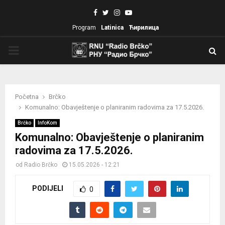
Facebook
Twitter
Instagram
Youtube
Program
Latinica
Ћирилица
PRIMARY
MENU
Početna
Brčko
Komunalno: Obavještenje o planiranim radovima za 17.5.2026.
Brčko
InfoKom
Komunalno: Obavještenje o planiranim
radovima za 17.5.2026.
od
Radio Brčko
15.05.2026 - 12:21
PODIJELI
0