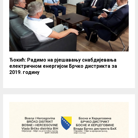
Ђокић: Радимо на рјешавању снабдијевања
електричном енергијом Брчко дистрикта за
2019. годину