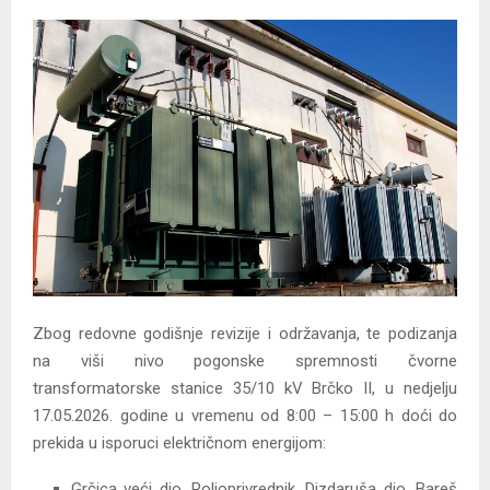
Zbog redovne godišnje revizije i održavanja, te podizanja
na viši nivo pogonske spremnosti čvorne
transformatorske stanice 35/10 kV Brčko II, u nedjelju
17.05.2026. godine u vremenu od 8:00 – 15:00 h doći do
prekida u isporuci električnom energijom:
Grčica veći dio, Poljoprivrednik, Dizdaruša dio, Bareš