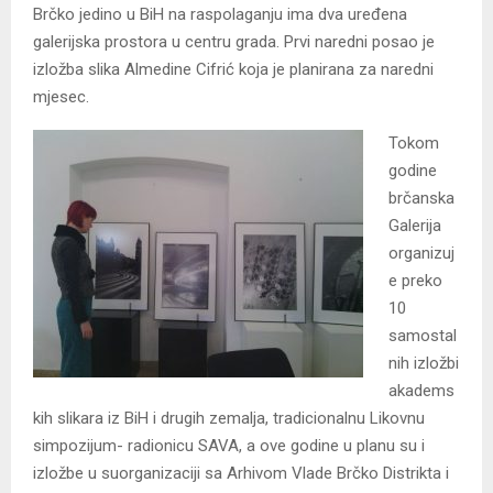
Brčko jedino u BiH na raspolaganju ima dva uređena
galerijska prostora u centru grada. Prvi naredni posao je
izložba slika Almedine Cifrić koja je planirana za naredni
mjesec.
Tokom
godine
brčanska
Galerija
organizuj
e preko
10
samostal
nih izložbi
akadems
kih slikara iz BiH i drugih zemalja, tradicionalnu Likovnu
simpozijum- radionicu SAVA, a ove godine u planu su i
izložbe u suorganizaciji sa Arhivom Vlade Brčko Distrikta i