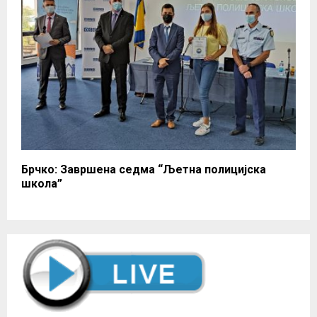
Брчко: Завршена седма “Љетна полицијска
школа”