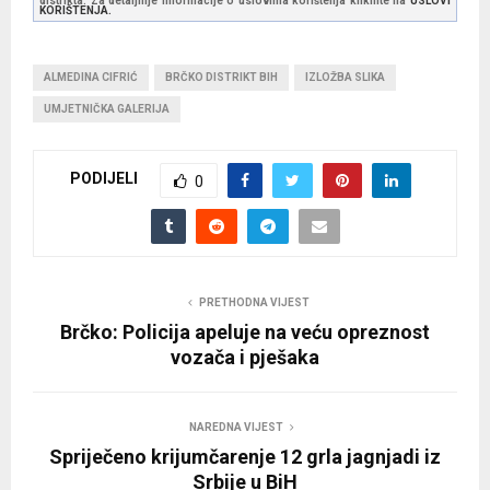
distrikta. Za detaljnije informacije o uslovima korištenja kliknite na
USLOVI
KORIŠTENJA.
ALMEDINA CIFRIĆ
BRČKO DISTRIKT BIH
IZLOŽBA SLIKA
UMJETNIČKA GALERIJA
PODIJELI
0
PRETHODNA VIJEST
Brčko: Policija apeluje na veću opreznost
vozača i pješaka
NAREDNA VIJEST
Spriječeno krijumčarenje 12 grla jagnjadi iz
Srbije u BiH