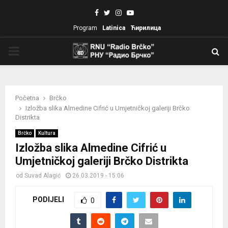
Facebook
Twitter
Instagram
Youtube
Program
Latinica
Ћирилица
PRIMARY
MENU
Početna
Brčko
Izložba slika Almedine Cifrić u Umjetničkoj galeriji Brčko
Distrikta
Brčko
Kultura
Izložba slika Almedine Cifrić u
Umjetničkoj galeriji Brčko Distrikta
od
Suvad Alagić
26.03.2019 - 15:06
PODIJELI
0