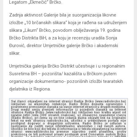
Legatom „Ekmečić“ Brčko.
Zadnja aktivnost Galerije bila je suorganizacija likovne
izložbe „10 brčanskih slikara“ koja je rađena sa udruženjem
slikara „Likum“ Brčko, povodom obilježavanja 19. godina
Brčko Distrikta BiH, a za koju je recenziju uradila Sonja
Đurović, direktor Umjetničke galerije Brčko i akademski
slikar.
Umjetnička galerija Brčko Distrikt učestvuje i u regionalnim
Susretima BH – pozorišta/ kazališta u Brčkom putem
organizacije dokumentarno- pozorišnih izložbi tearatskih
djelatnika iz Regiona.
Svi članci objavljeni na internet stranici Radija Brčko (www.radiobrcko.ba)
isključivo su vlasništvo redakcije. Radio Brčko dopušta ograničeno i
povremeno prenošenje članaka sa svoje internet stranice u drugim medijima.
Drugi mediji smiju prenijeti informacije iz pojedinih članaka sa Internet
stranice Radija Brčko (www.radiobrcko.ba) isključivo kao kratku vijest od
najviše četiri reda (300 slovnih znakova), uz obavezno navođenje izvora
(Radio Brčko), pri čemu su on-line izdanja dužna objaviti link na originalni
tekst na web stranicu radiobrcko.ba, ukoliko s uredništvom portala nije
postignut dogovor o drugačijim uslovima. Radio Brčko je odlučan u
nastojanju da zaštiti svoje intelektualno vlasništvo i rad svojih autora.
Ukoliko se bilo koji dio teksta ili informacija iz teksta objavljenog na internet
stranici www.radiobrcko.ba prenese suprotno ovim pravilima, protiv
prekršioca će biti pokrenut pravni postupak pred Osnovnim sudom Brčko