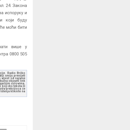
чл. 24. Закона
за испоруку и
ци који буду
неће моћи бити
нати више у
тра 0800 505
kcije. Radio Brčko
ji smiju prenijeti
 vijest od najviše
užna objaviti link
ugačijim uslovima.
koji dio teksta ili
otiv prekršioca će
štenja kliknite na