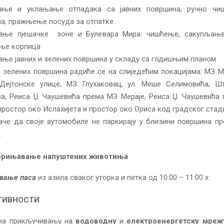
ање и уклањање отпадака са јавних површина, ручно чиш
а, пражњење посуда за отпатке.
ање пјешачке зоне и Булевара Мира: чишћење, сакупљање
ње корпица
ње јавних и зелених површина у складу са годишњим планом
зелених површина радиће се на слиједећим локацијама: МЗ Му
Дејтонске улице, МЗ Глухаковац, ул. Меше Селимовића, Шт
а, Реиса Џ. Чаушевића према МЗ Мераје, Реиса Џ. Чаушевића 
 простор око Ислахијета и простор око Ориса код градског ста
аче да своје аутомобиле не паркирају у близини површина пр
.
збрињавање напуштених животиња
вање паса
из азила сваког уторка и петка од 10:00 – 11:00 х
ТИВНОСТИ
на прикључивању на
водоводну
и
електроенергетску мреж