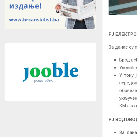
РЈ ЕЛЕКТР
За данас су 
Брод већ
Уловић 
У току 
нередов
обавез
укључењ
КМ ако 
РЈ ВОДОВО
За дана