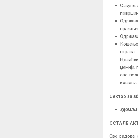
Сакупљ
површин
Одржав
пражње
Одржава
Кошење 
страна 
Нушићев
џамији,
све воз
кошење
Сектор за 
Удомља
ОСТАЛЕ АК
Све радове 