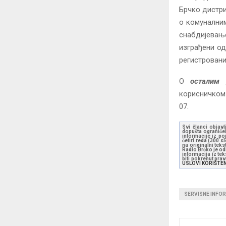
Брчко дистр
о комуналним
снабдијевањ
изграђени од
регистровани
О
осталим 
корисничком
07.
Svi članci objavl
dopušta ograničen
informacije iz po
četiri reda (300 
na originalni tek
Radio Brčko je odl
informacija iz te
biti pokrenut pra
USLOVI KORIŠTE
SERVISNE INFO