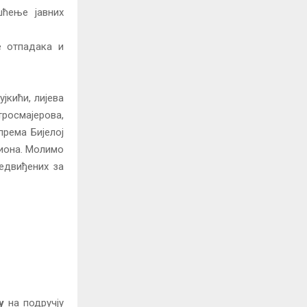
ћење јавних
 отпадака и
јкићи, лијева
росмајерова,
према Бијелој
диона. Молимо
едвиђених за
у
на подручју