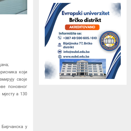
дана;
рисника који
мирују своје
ове поновног
мјесту а 130
 Бирчанска у