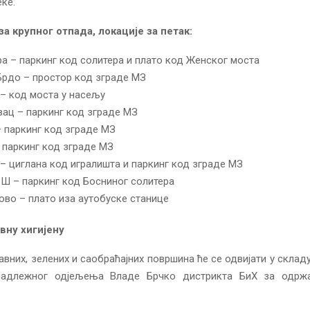
еке.
а крупног отпада, локације за петак:
а – паркинг код солитера и плато код Женског моста
Брдо – простор код зграде МЗ
– код моста у насељу
вац – паркинг код зграде МЗ
– паркинг код зграде МЗ
 паркинг код зграде МЗ
 – циглана код игралишта и паркинг код зграде МЗ
Ш – паркинг код Босниног солитера
ово – плато иза аутобуске станице
вну хигијену
вних, зелених и саобраћајних површина ће се одвијати у склад
адлежног од‌јељења Владе Брчко дистрикта БиХ за одрж