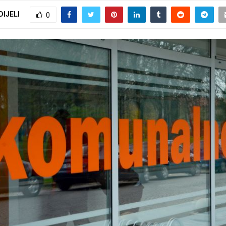
DIJELI
0