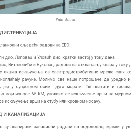
Foto: Arhiva
ОДИСТРИБУЦИЈА
планирани сљедећи радови на ЕЕО:
и дио, Липовац и Уловић дио, кратки застој у току дана;
дио, Витановићи и Буковац, радови на отклањању квара у току 
је акција искључења са електродистрибутивне мреже свих ко
ноплаћају рачуне. Молимо све наше потрошаче да уредно из
е, јер у супротном осим дуга морати ће платити и трошк
а који износе 65 КМ, уколико се искључење врши на мјерном 
се искључење врши на стубу или кровном носачу.
Д И КАНАЛИЗАЦИЈА
с су планирани санациони радови на водоводној мрежи у ул.