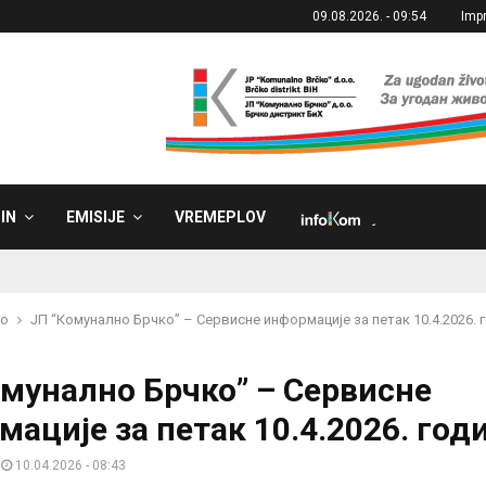
09.08.2026. - 09:54
Imp
IN
EMISIJE
VREMEPLOV
˼
ko
ЈП “Комунално Брчко” – Сервисне информације за петак 10.4.2026. 
омунално Брчко” – Сервисне
ације за петак 10.4.2026. год
10.04.2026 - 08:43