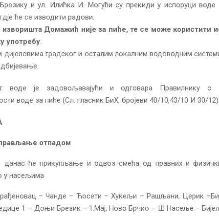
резику и ул. Илићка И. Могући су прекиди у испоруци воде 
д‌је ће се изводити радови.
 изворишта Домажић није за пиће, те се може користити 
у употребу
.
м дијеловима градског и осталим локалним водоводним систем
дбијевање.
ет воде је задовољавајући и одговара Правилнику о з
сти воде за пиће (Сл. гласник БиХ, бројеви 40/10,43/10 И 30/12)
А
управљање отпадом
, данас ће прикупљање и одвоз смећа од правних и физичк
о у насељима
грађеновац – Чанде – Ћосети – Хукељи – Рашљани, Церик –Би
едице 1 – Доњи Брезик – 1.Мај, Ново Брчко – Ш Насеље – Бије