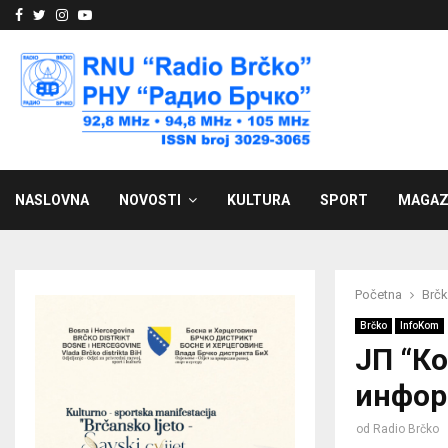
Facebook
Twitter
Instagram
Youtube
NASLOVNA
NOVOSTI
KULTURA
SPORT
MAGAZ
Početna
Brč
Brčko
InfoKom
ЈП “К
информ
od
Radio Brčko