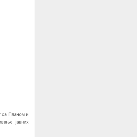
у са Планом и
авање јавних