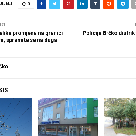
DIJELI
0
EST
elika promjena na granici
Policija Brčko distrik
m, spremite se na duga
čko
STS