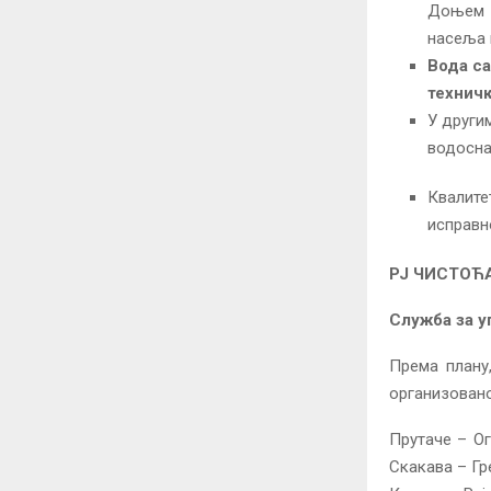
Доњем Б
насеља г
Вода са
техничк
У други
водосна
Квалит
исправно
РЈ ЧИСТОЋ
Служба за 
Према плану
организован
Прутаче – О
Скакава – Гр