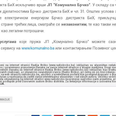
икта БиХ искључиво врши
ЈП “Комунално Брчко”
. У складу са 
 д‌јелатностима Брчко дистрикта БиХ и чл. 31. Општих услова 
е електричном енергијом Брчко дистрикта БиХ, прикључ
 стране трећих лица, сматраће се
незаконитим
, те као такви 
 као легални потрошачи.
услугама
које пружа ЈП „Комунално Брчко“ можете саз
 сервису на
www.komunalno.ba
или контактирањем Позивног цен
jeni na internet stranici Radija Brčko (www.radiobrcko.ba) isključivo su vlasništvo reda
o i povremeno prenošenje članaka sa svoje internet stranice u drugim medijima. Drugi medi
jedinih članaka sa Internet stranice Radija Brčko (www.radiobrcko.ba) isključivo kao kratku
slovnih znakova), uz obavezno navođenje izvora (Radio Brčko), pri čemu su on-line izdanja d
st na web stranicu radiobrcko.ba, ukoliko s uredništvom portala nije postignut dogovor o dr
učan u nastojanju da zaštiti svoje intelektualno vlasništvo i rad svojih autora. Ukoliko se bilo 
ksta objavljenog na internet stranici www.radiobrcko.ba prenese suprotno ovim pravilima, pr
vni postupak pred Osnovnim sudom Brčko distrikta. Za detaljnije informacije o uslovima kori
NJA.
RMACIJE