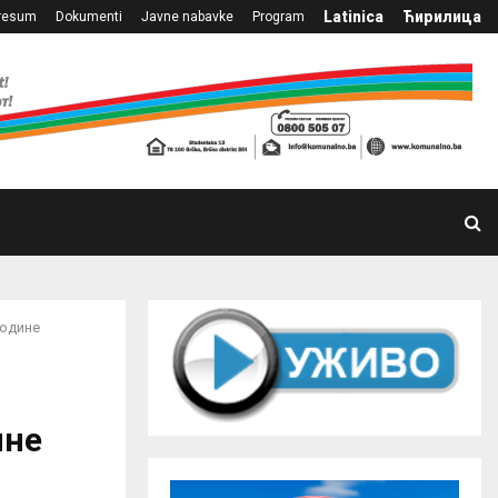
Latinica
Ћирилица
resum
Dokumenti
Javne nabavke
Program
године
ине