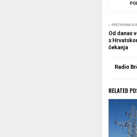
PO
PRETHODNA VIJ
Od danas v
s Hrvatsko
čekanja
Radio Br
RELATED PO