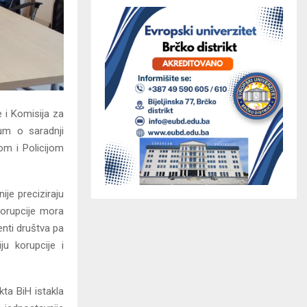
e i Komisija za
um o saradnji
om i Policijom
je preciziraju
korupcije mora
enti društva pa
ju korupcije i
kta BiH istakla