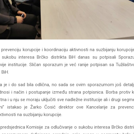
 prevenciju korupcije i koordinaciju aktivnosti na suzbijanju korupcij
o sukobu interesa Brčko distrikta BiH danas su potpisali Sporaz
ije institucije. Sličan sporazum je već ranije potpisan sa Tužilaštv
 BiH.
a je i do sad bila odlična, no sada se ovim sporazumom još detaljni
osi i način i postupanje između strana potpisnica. Borba protiv 
tna i u nju se moraju uključiti sve nadležne institucije ali i drugi segm
i” istakao je Žarko Ćosić direktor ove Кancelarije za prevenci
ktivnosti na suzbijanju korupcije.
predsjednica Komisije za odlučivanje o sukobu interesa Brčko distri