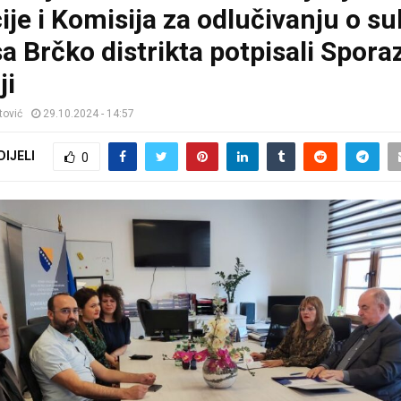
ije i Komisija za odlučivanju o s
sa Brčko distrikta potpisali Spor
ji
tović
29.10.2024 - 14:57
DIJELI
0