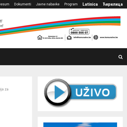
Latinica
Ћирилица
resum
Dokumenti
Javne nabavke
Program
ija za