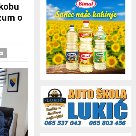
ukobu
azum o