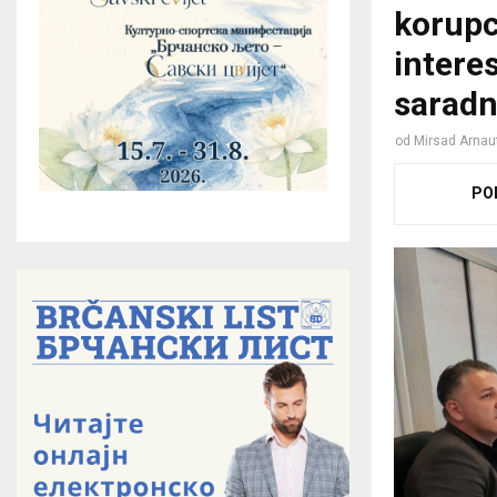
korupc
intere
saradn
od
Mirsad Arnau
PO