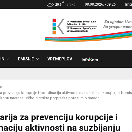
C
Brčko
08.08.2026. - 09:26
Imp
20.6
IN
EMISIJE
VREMEPLOV
˼
ko
a prevenciju korupcije i koordinaciju aktivnosti na suzbijanju korupcije i Komis
ukobu interesa Brčko distrikta potpisali Sporazum o saradnji
arija za prevenciju korupcije i
naciju aktivnosti na suzbijanju