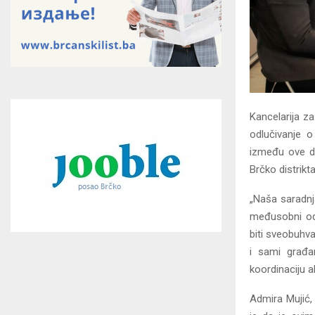
Kancelarija za
odlučivanje 
između ove dv
Brčko distrikta
„Naša saradnj
međusobni odn
biti sveobuhva
i sami građan
koordinaciju a
Admira Mujić, 