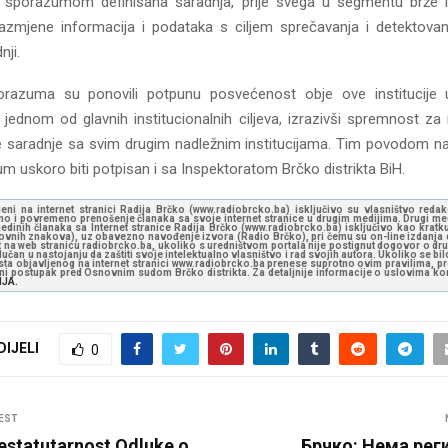
 sporazumom definisana saradnja, prije svega u segmentu brže i
mjene informacija i podataka s ciljem sprečavanja i detektovan
nji.
porazuma su ponovili potpunu posvećenost obje ove institucije u
 jednom od glavnih institucionalnih ciljeva, izrazivši spremnost za i
je saradnje sa svim drugim nadležnim institucijama. Tim povodom na
m uskoro biti potpisan i sa Inspektoratom Brčko distrikta BiH.
jeni na internet stranici Radija Brčko (www.radiobrcko.ba) isključivo su vlasništvo reda
o i povremeno prenošenje članaka sa svoje internet stranice u drugim medijima. Drugi medi
jedinih članaka sa Internet stranice Radija Brčko (www.radiobrcko.ba) isključivo kao kratku
slovnih znakova), uz obavezno navođenje izvora (Radio Brčko), pri čemu su on-line izdanja d
st na web stranicu radiobrcko.ba, ukoliko s uredništvom portala nije postignut dogovor o dr
učan u nastojanju da zaštiti svoje intelektualno vlasništvo i rad svojih autora. Ukoliko se bilo 
ksta objavljenog na internet stranici www.radiobrcko.ba prenese suprotno ovim pravilima, pr
vni postupak pred Osnovnim sudom Brčko distrikta. Za detaljnije informacije o uslovima kori
NJA.
DIJELI
0
EST
estatutarnost Odluke o
Брчко: Нема рег