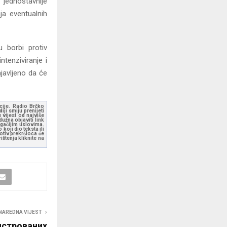
 jednostavnije
ja eventualnih
 borbi protiv
ntenziviranje i
javljeno da će
kcije. Radio Brčko
ji smiju prenijeti
 vijest od najviše
užna objaviti link
ugačijim uslovima.
koji dio teksta ili
otiv prekršioca će
štenja kliknite na
NAREDNA VIJEST
истрованих