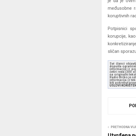
je da je ovim
međusobne raz
koruptivnih rad
Potpisnici s
korupcije, kao
konkretiziran
sličan sporazu
Svi članci objavl
dopušta ograničen
informacije iz po
četiri reda (300 
na originalni tek
Radio Brčko je odl
informacija iz te
biti pokrenut pra
USLOVI KORIŠTE
PO
PRETHODNA VIJ
Utvrđena n