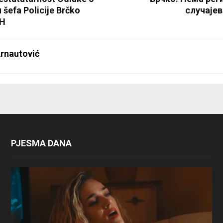
 šefa Policije Brčko
случајев
iH
rnautović
PJESMA DANA