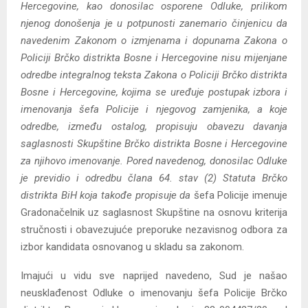
Hercegovine, kao donosilac osporene Odluke, prilikom
njenog donošenja je u potpunosti zanemario činjenicu da
navedenim Zakonom o izmjenama i dopunama Zakona o
Policiji Brčko distrikta Bosne i Hercegovine nisu mijenjane
odredbe integralnog teksta Zakona o Policiji Brčko distrikta
Bosne i Hercegovine, kojima se uređuje postupak izbora i
imenovanja šefa Policije i njegovog zamjenika, a koje
odredbe, između ostalog, propisuju obavezu davanja
saglasnosti Skupštine Brčko distrikta Bosne i Hercegovine
za njihovo imenovanje. Pored navedenog, donosilac Odluke
je previdio i odredbu člana 64. stav (2) Statuta Brčko
distrikta BiH koja takođe propisuje da
šefa Policije imenuje
Gradonačelnik uz saglasnost Skupštine na osnovu kriterija
stručnosti i obavezujuće preporuke nezavisnog odbora za
izbor kandidata osnovanog u skladu sa zakonom.
Imajući u vidu sve naprijed navedeno, Sud je našao
neusklađenost Odluke o imenovanju šefa Policije Brčko