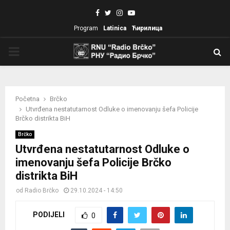
Facebook
Twitter
Instagram
Youtube
Program
Latinica
Ћирилица
PRIMARY
MENU
Početna
Brčko
Utvrđena nestatutarnost Odluke o imenovanju šefa Policije
Brčko distrikta BiH
Brčko
Utvrđena nestatutarnost Odluke o
imenovanju šefa Policije Brčko
distrikta BiH
od
Radio Brčko
29.10.2024 - 14:50
PODIJELI
0