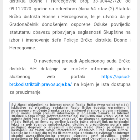
distrikta Bosne i Hercegovine broj: 33-004427/20 od
09.11.2020. godine sa odredbom člana 64. stav (2) Statuta
Brčko distrikta Bosne i Hercegovine, te je utvrdio da je
Gradonačelnik donošenjem osporene Odluke povrijedio
statutarnu obavezu pribavljanja saglasnosti Skupštine na
izbor i imenovanje šefa Policije Brčko distrikta Bosne i
Hercegovine.
O navedenoj presudi Apelacionog suda Brčko
distrikta BiH detaljnije se možete informisati putem
službenog web portala
https://apsud-
brckodistriktbih.pravosudje.ba/
na kojem je ista dostupna
za preuzimanje.
Svi članci objavljeni na internet stranici Radija Brčko (www.radiobrcko.ba)
isključivo su vlasništvo redakcije. Radio Brčko dopušta ograničeno i
povremeno prenošenje članaka sa svoje internet stranice u drugim medijima.
Drugi mediji smiju prenijeti informacije iz pojedinih članaka sa Internet
stranice Radija Brčko (www.radiobrcko.ba) isključivo kao kratku vijest od
najviše četiri reda (300 slovnih znakova), uz obavezno navođenje izvora
(Radio Brčko), pri čemu su on-line izdanja dužna objaviti link na originalni
tekst na web stranicu radiobrcko.ba, ukoliko s uredništvom portala nije
postignut dogovor o drugačijim uslovima. Radio Brčko je odlučan u
nastojanju da zaštiti svoje intelektualno vlasništvo i rad svojih autora.
Ukoliko se bilo koji dio teksta ili informacija iz teksta objavljenog na internet
stranici www.radiobrcko.ba prenese suprotno ovim pravilima, protiv
prekršioca će biti pokrenut pravni postupak pred Osnovnim sudom Brčko