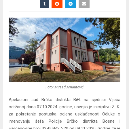
Foto: Mirsad Arnautović
Apelacioni sud Brčko distrikta BiH, na sjednici Vijeća
održanoj dana 07.10.2024. godine, usvojio je inicijativu Z. K.
za pokretanje postupka ocjene usklađenosti Odluke o
imenovanju šefa Policije Brčko distrikta Bosne i
Hercegovine broj 33-004427/20 od 09.11.2020. godine, te je