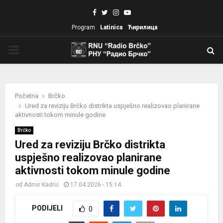
Facebook
Twitter
Instagram
Youtube
Program
Latinica
Ћирилица
PRIMARY
MENU
Početna
Brčko
Ured za reviziju Brčko distrikta uspješno realizovao planirane
aktivnosti tokom minule godine
Brčko
Ured za reviziju Brčko distrikta
uspješno realizovao planirane
aktivnosti tokom minule godine
od
Admir Kadrić
17.04.2026 - 15:14
PODIJELI
0