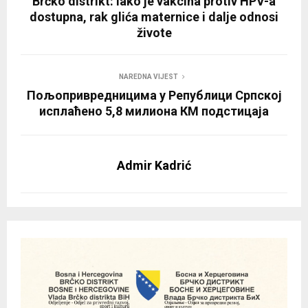
Brčko distrikt: Iako je vakcina protiv HPV-a
dostupna, rak glića maternice i dalje odnosi
živote
NAREDNA VIJEST
Пољопривредницима у Републици Српској
исплаћено 5,8 милиона КМ подстицаја
Admir Kadrić