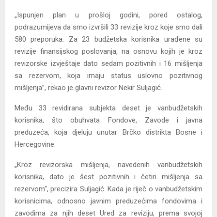
„Ispunjen plan u prošloj godini, pored ostalog,
podrazumijeva da smo izvršili 33 revizije kroz koje smo dali
580 preporuka. Za 23 budžetska korisnika urađene su
revizije finansijskog poslovanja, na osnovu kojih je kroz
revizorske izvještaje dato sedam pozitivnih i 16 mišljenja
sa rezervom, koja imaju status uslovno pozitivnog
mišljenja”, rekao je glavni revizor Nekir Suljagić.
Među 33 revidirana subjekta deset je vanbudžetskih
korisnika, što obuhvata Fondove, Zavode i javna
preduzeća, koja djeluju unutar Brčko distrikta Bosne i
Hercegovine.
„Kroz revizorska mišljenja, navedenih vanbudžetskih
korisnika, dato je šest pozitivnih i četiri mišljenja sa
rezervom“, precizira Suljagić. Kada je riječ o vanbudžetskim
korisnicima, odnosno javnim preduzećima fondovima i
zavodima za njih deset Ured za reviziju, prema svojoj