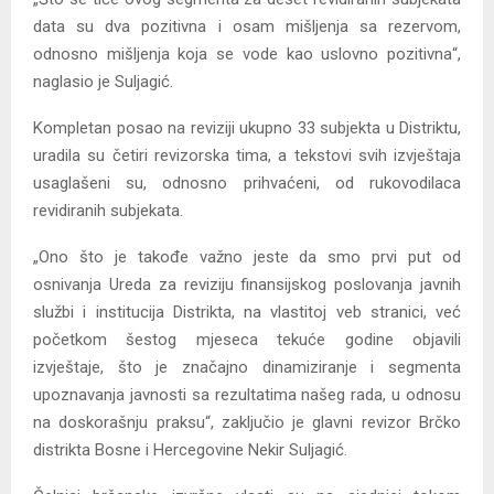
data su dva pozitivna i osam mišljenja sa rezervom,
odnosno mišljenja koja se vode kao uslovno pozitivna“,
naglasio je Suljagić.
Kompletan posao na reviziji ukupno 33 subjekta u Distriktu,
uradila su četiri revizorska tima, a tekstovi svih izvještaja
usaglašeni su, odnosno prihvaćeni, od rukovodilaca
revidiranih subjekata.
„Ono što je takođe važno jeste da smo prvi put od
osnivanja Ureda za reviziju finansijskog poslovanja javnih
službi i institucija Distrikta, na vlastitoj veb stranici, već
početkom šestog mjeseca tekuće godine objavili
izvještaje, što je značajno dinamiziranje i segmenta
upoznavanja javnosti sa rezultatima našeg rada, u odnosu
na doskorašnju praksu“, zaključio je glavni revizor Brčko
distrikta Bosne i Hercegovine Nekir Suljagić.