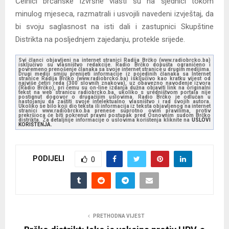
Čelnici brčanske izvršne vlasti su na sjednici tokom
minulog mjeseca, razmatrali i usvojili navedeni izvještaj, da
bi svoju saglasnost na isti dali i zastupnici Skupštine
Distrikta na posljednjem zajedanju, protekle srijede.
Svi članci objavljeni na internet stranici Radija Brčko (www.radiobrcko.ba)
isključivo su vlasništvo redakcije. Radio Brčko dopušta ograničeno i
povremeno prenošenje članaka sa svoje internet stranice u drugim medijima.
Drugi mediji smiju prenijeti informacije iz pojedinih članaka sa Internet
stranice Radija Brčko (www.radiobrcko.ba) isključivo kao kratku vijest od
najviše četiri reda (300 slovnih znakova), uz obavezno navođenje izvora
(Radio Brčko), pri čemu su on-line izdanja dužna objaviti link na originalni
tekst na web stranicu radiobrcko.ba, ukoliko s uredništvom portala nije
postignut dogovor o drugačijim uslovima. Radio Brčko je odlučan u
nastojanju da zaštiti svoje intelektualno vlasništvo i rad svojih autora.
Ukoliko se bilo koji dio teksta ili informacija iz teksta objavljenog na internet
stranici www.radiobrcko.ba prenese suprotno ovim pravilima, protiv
prekršioca će biti pokrenut pravni postupak pred Osnovnim sudom Brčko
distrikta. Za detaljnije informacije o uslovima korištenja kliknite na
USLOVI
KORIŠTENJA.
PODIJELI
0
PRETHODNA VIJEST