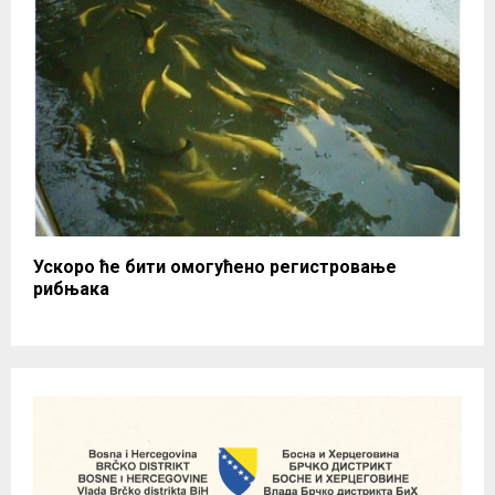
Ускоро ће бити омогућено регистровање
рибњака