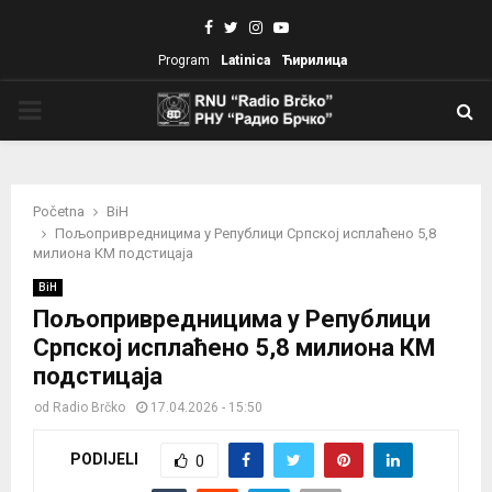
Facebook
Twitter
Instagram
Youtube
Program
Latinica
Ћирилица
PRIMARY
MENU
Početna
BiH
Пољопривредницима у Републици Српској исплаћено 5,8
милиона КМ подстицаја
BiH
Пољопривредницима у Републици
Српској исплаћено 5,8 милиона КМ
подстицаја
od
Radio Brčko
17.04.2026 - 15:50
PODIJELI
0