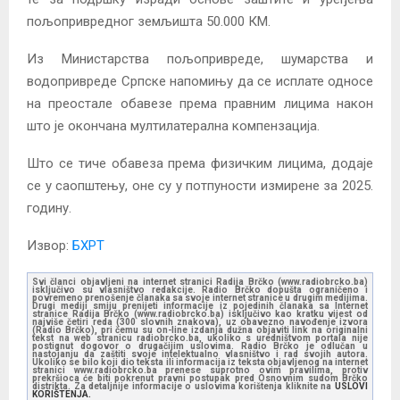
пољопривредног земљишта 50.000 КМ.
Из Министарства пољопривреде, шумарства и
водопривреде Српске напомињу да се исплате односе
на преостале обавезе према правним лицима након
што је окончана мултилатерална компензација.
Што се тиче обавеза према физичким лицима, додаје
се у саопштењу, оне су у потпуности измирене за 2025.
годину.
Извор:
БХРТ
Svi članci objavljeni na internet stranici Radija Brčko (www.radiobrcko.ba)
isključivo su vlasništvo redakcije. Radio Brčko dopušta ograničeno i
povremeno prenošenje članaka sa svoje internet stranice u drugim medijima.
Drugi mediji smiju prenijeti informacije iz pojedinih članaka sa Internet
stranice Radija Brčko (www.radiobrcko.ba) isključivo kao kratku vijest od
najviše četiri reda (300 slovnih znakova), uz obavezno navođenje izvora
(Radio Brčko), pri čemu su on-line izdanja dužna objaviti link na originalni
tekst na web stranicu radiobrcko.ba, ukoliko s uredništvom portala nije
postignut dogovor o drugačijim uslovima. Radio Brčko je odlučan u
nastojanju da zaštiti svoje intelektualno vlasništvo i rad svojih autora.
Ukoliko se bilo koji dio teksta ili informacija iz teksta objavljenog na internet
stranici www.radiobrcko.ba prenese suprotno ovim pravilima, protiv
prekršioca će biti pokrenut pravni postupak pred Osnovnim sudom Brčko
distrikta. Za detaljnije informacije o uslovima korištenja kliknite na
USLOVI
KORIŠTENJA.