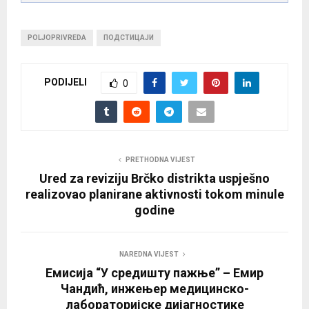
POLJOPRIVREDA
ПОДСТИЦАЈИ
PODIJELI
0
PRETHODNA VIJEST
Ured za reviziju Brčko distrikta uspješno
realizovao planirane aktivnosti tokom minule
godine
NAREDNA VIJEST
Емисија “У средишту пажње” – Емир
Чандић, инжењер медицинско-
лабораторијске дијагностике