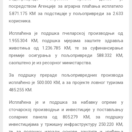
посредством Агенције за аграрна плаћања исплатило
5.871.175 КМ за подстицаје у пољопривреди за 2.633
корисника.
Исплаћена је подршка пчеларској производњи од
1.955.304 КМ, подршка мјерама заштите здравља
животиња од 1.236.785 КМ, те за суфинансирање
премије осигурања у пољопривреди 588.332 КМ,
саопштено је из ресорног министарства.
За подршку прераде пољопривредних производа
исплаћено је 500.000 КМ, а за пројекте ловног туризма
485.255 КМ.
Исплаћена је и подршка за набавку опреме у
сточарској производњи и инвестиције у постављању
соларних панела од 805.279 КМ, за подршку
инвестицијама у тржишну инфраструктуру 250.220 КМ,
те за подршку изради основе заштите и уређења