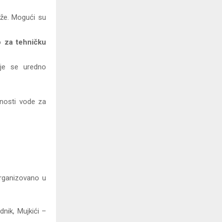
eže. Mogući su
o za tehničku
uje se uredno
vnosti vode za
organizovano u
dnik, Mujkići –