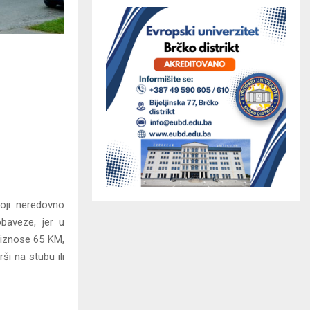
koji neredovno
baveze, jer u
 iznose 65 KM,
ši na stubu ili