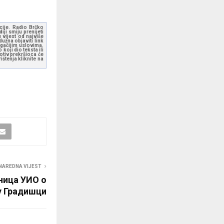
kcije. Radio Brčko
ji smiju prenijeti
 vijest od najviše
užna objaviti link
ugačijim uslovima.
koji dio teksta ili
otiv prekršioca će
štenja kliknite na
NAREDNA VIJEST
ница УИО о
у Градишци