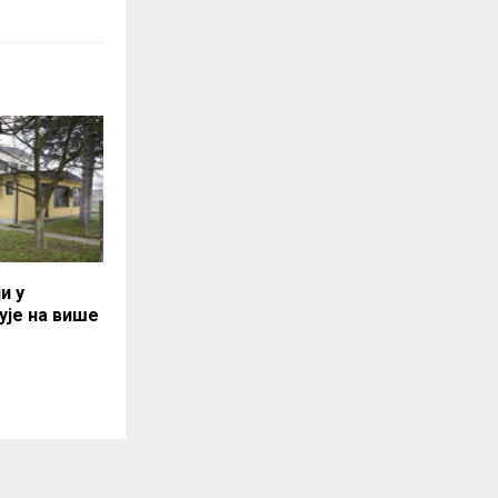
и у
ује на више