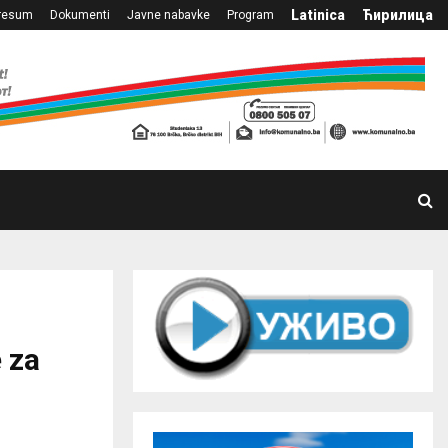
Latinica
Ћирилица
resum
Dokumenti
Javne nabavke
Program
 za