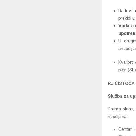
Radovi n
prekidi u
Voda sa 
upotreb
U drugi
snabdije
Kvalitet
piće (Sl.
RJ ČISTOĆA
Služba za up
Prema planu, 
naseljima:
Centar –