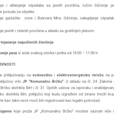
nje i uklanjanje otpadaka sa javnih površina, ručno čišćenje ja
je posuda za otpatke.
je pješačke zone i Bulevara Mira: čišćenje, sakupljanje otpadak
je javnih i zelenih površina u skladu sa godišnjim planom
injavanje napuštenih životinja
vanje pasa
iz azila svakog utorka i petka od 10:00 – 11:00 h
IVNOSTI
 priključivanju na
vodovodnu
i
elektroenergetsku mrežu
na po
isključivo vrši
JP “Komunalno Brčko”
. U skladu sa čl. 24. Zakon
Brčko distrikta BiH i čl. 31. Opštih uslova za isporuku i snabdijeva
o distrikta BiH, priključci koji budu izgrađeni od strane trećih li
, te kao takvi neće moći biti registrovani kao legalni potrošači.
slugama
koje pruža JP „Komunalno Brčko“ možete saznati više 