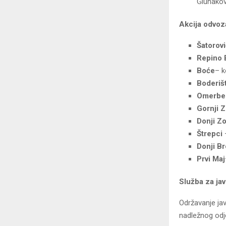
Gluhakov
Akcija odvoza
Šatorovi
Repino
Boće
– 
Boderiš
Omerbe
Gornji Z
Donji Zo
Štrepci
Donji Br
Prvi Maj
Služba za jav
Održavanje jav
nadležnog odje