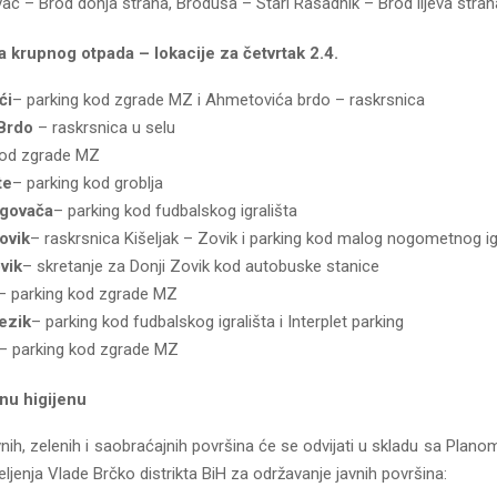
ac – Brod donja strana, Broduša – Stari Rasadnik – Brod lijeva stran
 krupnog otpada – lokacije za četvrtak 2.4.
ći
– parking kod zgrade MZ i Ahmetovića brdo – raskrsnica
 Brdo
– raskrsnica u selu
kod zgrade MZ
te
– parking kod groblja
govača
– parking kod fudbalskog igrališta
ovik
– raskrsnica Kišeljak – Zovik i parking kod malog nogometnog ig
vik
– skretanje za Donji Zovik kod autobuske stanice
– parking kod zgrade MZ
ezik
– parking kod fudbalskog igrališta i Interplet parking
– parking kod zgrade MZ
nu higijenu
nih, zelenih i saobraćajnih površina će se odvijati u skladu sa Pla
ljenja Vlade Brčko distrikta BiH za održavanje javnih površina: