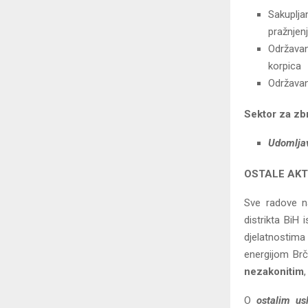
Sakuplja
pražnjen
Održavan
korpica
Održavan
Sektor za zbr
Udomlja
OSTALE AKT
Sve radove na
distrikta BiH 
djelatnostima 
energijom Brčk
nezakonitim
O
ostalim u