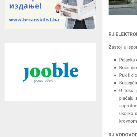
RJ ELEKTRO
Zastoji u ispor
Palanka 
Boće dio
Pukiš dio
Suljagića
U toku j
plaćaju
suprotno
ukoliko 
krovnom
RJ VODOVOD