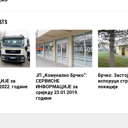
STS
ЈП „Комунално Брчко“:
Брчко: Застој
ИЈЕ за
СЕРВИСНЕ
испоруци стр
.2022. године
ИНФОРМАЦИЈЕ за
локација
сриједу 23.01.2019.
године