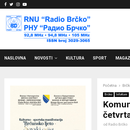
Facebook
Twitter
Instagram
Youtube
NASLOVNA
NOVOSTI
KULTURA
SPORT
MAGAZ
Početna
Brč
Brčko
InfoKom
Komuna
četvrt
od
Radio Brčko