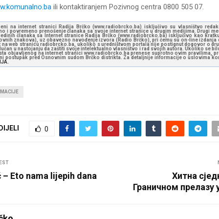
w.komunalno.ba
ili kontaktiranjem Pozivnog centra 0800 505 07.
jeni na internet stranici Radija Brčko (www.radiobrcko.ba) isključivo su vlasništvo reda
o i povremeno prenošenje članaka sa svoje internet stranice u drugim medijima. Drugi medi
jedinih članaka sa Internet stranice Radija Brčko (www.radiobrcko.ba) isključivo kao kratku
slovnih znakova), uz obavezno navođenje izvora (Radio Brčko), pri čemu su on-line izdanja d
st na web stranicu radiobrcko.ba, ukoliko s uredništvom portala nije postignut dogovor o dr
učan u nastojanju da zaštiti svoje intelektualno vlasništvo i rad svojih autora. Ukoliko se bilo 
ksta objavljenog na internet stranici www.radiobrcko.ba prenese suprotno ovim pravilima, pr
vni postupak pred Osnovnim sudom Brčko distrikta. Za detaljnije informacije o uslovima kori
NJA.
RMACIJE
DIJELI
0
EST
 – Eto nama lijepih dana
Хитна сјед
Граничном прелазу 
čko