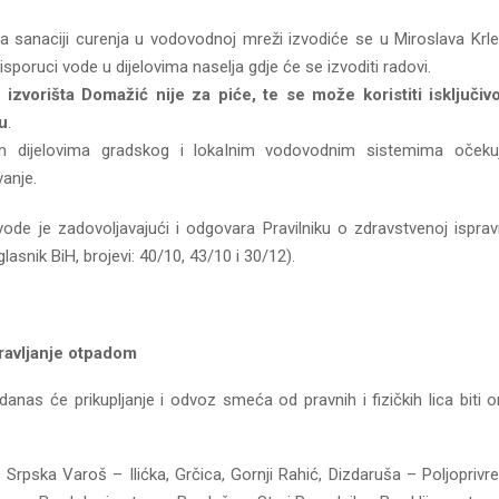
a sanaciji curenja u vodovodnoj mreži izvodiće se u Miroslava Krl
 isporuci vode u dijelovima naselja gdje će se izvoditi radovi.
izvorišta Domažić nije za piće, te se može koristiti isključiv
u
.
m dijelovima gradskog i lokalnim vodovodnim sistemima oček
vanje.
 vode je zadovoljavajući i odgovara Pravilniku o zdravstvenoj ispra
 glasnik BiH, brojevi: 40/10, 43/10 i 30/12).
ravljanje otpadom
danas će prikupljanje i odvoz smeća od pravnih i fizičkih lica biti 
 Srpska Varoš – Ilićka, Grčica, Gornji Rahić, Dizdaruša – Poljoprivre