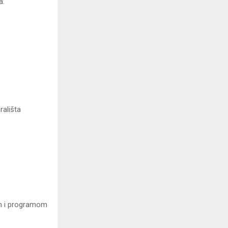
a.
rališta
nom i programom