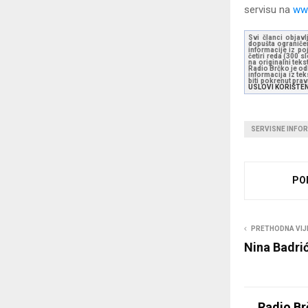
servisu na
ww
Svi članci objavl
dopušta ograničen
informacije iz po
četiri reda (300 
na originalni tek
Radio Brčko je odl
informacija iz te
biti pokrenut pra
USLOVI KORIŠTE
SERVISNE INFO
PO
PRETHODNA VIJ
Nina Badrić
Radio Br