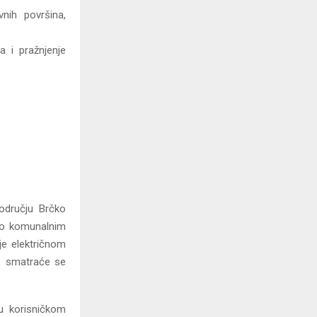
vnih površina,
a i pražnjenje
dručju Brčko
a o komunalnim
nje električnom
ca, smatraće se
u korisničkom