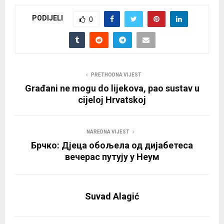
PODIJELI
0
PRETHODNA VIJEST
Građani ne mogu do lijekova, pao sustav u
cijeloj Hrvatskoj
NAREDNA VIJEST
Брчко: Дјеца обољела од дијабетеса
вечерас путују у Неум
Suvad Alagić