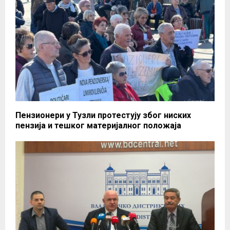
Пензионери у Тузли протестују због ниских
пензија и тешког материјалног положаја