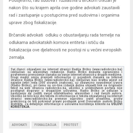
Podsjetimo, rad sudova i Tužilaštva u Brčkom otežan je
nakon što su krajem aprila ove godine advokati zaustavili
rad i zastupanje u postupcima pred sudovima i organima
uprave zbog fiskalizacije.
Brčanski advokati odluku o obustavljanju rada temelje na
odlukama advokatskih komora entiteta i ističu da
fiskalizacija ove djelatnosti ne postoji ni u većini evropskih
zemalja.
Svi članci objavljeni na internet stranici Radija Brčko (www.radiobrcko.ba)
isključivo su vlasništvo redakcije. Radio Brčko dopušta ograničeno i
povremeno prenošenje članaka sa svoje internet stranice u drugim medijima.
Drugi mediji smiju prenijeti informacije iz pojedinih članaka sa Internet
stranice Radija Brčko (www.radiobrcko.ba) isključivo kao kratku vijest od
najviše četiri reda (300 slovnih znakova), uz obavezno navođenje izvora
(Radio Brčko), pri čemu su on-line izdanja dužna objaviti link na originalni
tekst na web stranicu radiobrcko.ba, ukoliko s uredništvom portala nije
postignut dogovor o drugačijim uslovima. Radio Brčko je odlučan u
nastojanju da zaštiti svoje intelektualno vlasništvo i rad svojih autora.
Ukoliko se bilo koji dio teksta ili informacija iz teksta objavljenog na internet
stranici www.radiobrcko.ba prenese suprotno ovim pravilima, protiv
prekršioca će biti pokrenut pravni postupak pred Osnovnim sudom Brčko
distrikta. Za detaljnije informacije o uslovima korištenja kliknite na
USLOVI
KORIŠTENJA.
ADVOKATI
FISKALIZACIJA
PROTEST