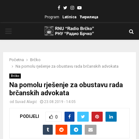
Facebook
Twitter
Instagram
Youtube
Program
Latinica
Ћирилица
PRIMARY
MENU
Početna
Brčko
Na pomolu rješenje za obustavu rada brčanskih advokata
Brčko
Na pomolu rješenje za obustavu rada
brčanskih advokata
od
Suvad Alagić
23.08.2019 - 14:05
PODIJELI
0