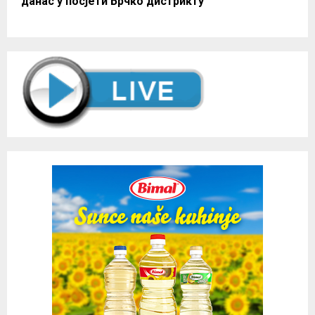
данас у посјети Брчко дистрикту