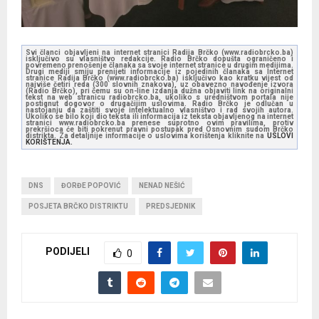
Svi članci objavljeni na internet stranici Radija Brčko (www.radiobrcko.ba)
isključivo su vlasništvo redakcije. Radio Brčko dopušta ograničeno i
povremeno prenošenje članaka sa svoje internet stranice u drugim medijima.
Drugi mediji smiju prenijeti informacije iz pojedinih članaka sa Internet
stranice Radija Brčko (www.radiobrcko.ba) isključivo kao kratku vijest od
najviše četiri reda (300 slovnih znakova), uz obavezno navođenje izvora
(Radio Brčko), pri čemu su on-line izdanja dužna objaviti link na originalni
tekst na web stranicu radiobrcko.ba, ukoliko s uredništvom portala nije
postignut dogovor o drugačijim uslovima. Radio Brčko je odlučan u
nastojanju da zaštiti svoje intelektualno vlasništvo i rad svojih autora.
Ukoliko se bilo koji dio teksta ili informacija iz teksta objavljenog na internet
stranici www.radiobrcko.ba prenese suprotno ovim pravilima, protiv
prekršioca će biti pokrenut pravni postupak pred Osnovnim sudom Brčko
distrikta. Za detaljnije informacije o uslovima korištenja kliknite na
USLOVI
KORIŠTENJA.
DNS
ĐORĐE POPOVIĆ
NENAD NEŠIĆ
POSJETA BRČKO DISTRIKTU
PREDSJEDNIK
PODIJELI
0