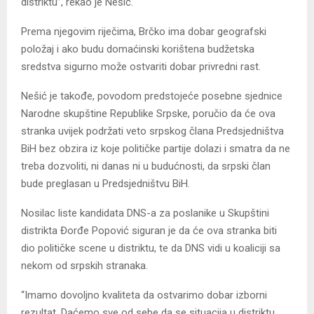
distriktu”, rekao je Nešić.
Prema njegovim riječima, Brčko ima dobar geografski
položaj i ako budu domaćinski korištena budžetska
sredstva sigurno može ostvariti dobar privredni rast.
Nešić je takođe,
povodom predstojeće posebne sjednice
Narodne skupštine Republike Srpske, poručio da će ova
stranka uvijek podržati veto srpskog člana Predsjedništva
BiH bez obzira iz koje političke partije dolazi i
smatra da ne
treba dozvoliti, ni danas ni u budućnosti, da srpski član
bude preglasan u Predsjedništvu BiH.
Nosilac liste kandidata DNS-a za poslanike u Skupštini
distrikta Đorđe Popović siguran je da će ova stranka biti
dio političke scene u distriktu, te da DNS vidi u koaliciji sa
nekom od srpskih stranaka.
“Imamo dovoljno kvaliteta da ostvarimo dobar izborni
rezultat. Daćemo sve od sebe da se situacija u distriktu