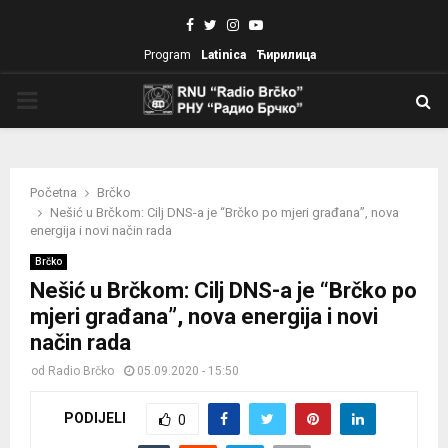
Facebook
Twitter
Instagram
Youtube
Program
Latinica
Ћирилица
PRIMARY
MENU
Početna
Brčko
Nešić u Brčkom: Cilj DNS-a je “Brčko po mjeri građana”, nova
energija i novi način rada
Brčko
Nešić u Brčkom: Cilj DNS-a je “Brčko po
mjeri građana”, nova energija i novi
način rada
od
Radio Brčko
05.09.2020 - 15:50
PODIJELI
0