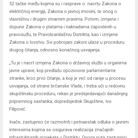
52 tačke među kojima su i rasprave o nacrtu Zakona o
električnoj energiji, Zakona o javnoj imovini, te onog o
vlasništvu i drugim stvarnim pravima. Potom, izmjene i
dopune Zakona o platama i naknadama zaposlenih u
pravosuđu, te Pravobranilaštvu Distrikta, kao i izmjene
Zakona o lovstvu. Svi pobrojani zakoni ulaze u proceduru
drugog čitanja, odnosno konačnog usvajanja.
„Tu je i nacrt izmjena Zakona o državnoj službi u organima
javne uprave, koji predlažu opozicione parlamentarne
stranke, kroz prvo čitanje, a koji je već od ranije u procesu
usvajanja, od strane brčanske Vlade, i treba ući u redovnu
skupštinsku proceduru, rekao je predsjedavajući današnjeg
pripremnog sastanka, dopredsjednik Skupštine, Ivo
Filipović.
Inače, zastupnici će razmotriti i petnaestak odluka o javnim
interesima kojima se osigurava realizacija značajnih
infrastukturnih projekata u Distriktu. Ovoga puta zastupnici