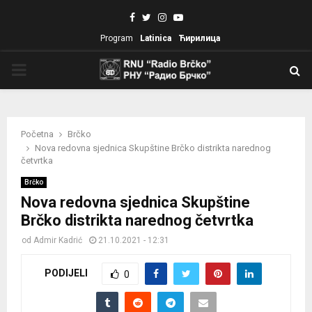
Facebook
Twitter
Instagram
Youtube
Program
Latinica
Ћирилица
PRIMARY
MENU
Početna
Brčko
Nova redovna sjednica Skupštine Brčko distrikta narednog
četvrtka
Brčko
Nova redovna sjednica Skupštine
Brčko distrikta narednog četvrtka
od
Admir Kadrić
21.10.2021 - 12:31
PODIJELI
0