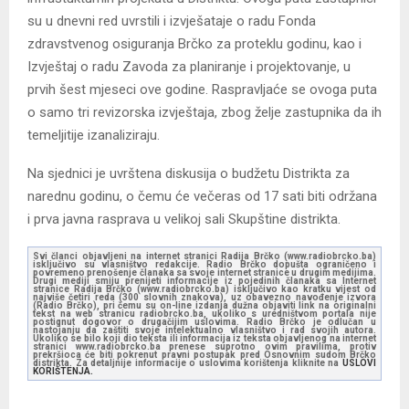
su u dnevni red uvrstili i izvješataje o radu Fonda
zdravstvenog osiguranja Brčko za proteklu godinu, kao i
Izvještaj o radu Zavoda za planiranje i projektovanje, u
prvih šest mjeseci ove godine. Raspravljaće se ovoga puta
o samo tri revizorska izvještaja, zbog želje zastupnika da ih
temeljitije izanaliziraju.
Na sjednici je uvrštena diskusija o budžetu Distrikta za
narednu godinu, o čemu će večeras od 17 sati biti održana
i prva javna rasprava u velikoj sali Skupštine distrikta.
Svi članci objavljeni na internet stranici Radija Brčko (www.radiobrcko.ba)
isključivo su vlasništvo redakcije. Radio Brčko dopušta ograničeno i
povremeno prenošenje članaka sa svoje internet stranice u drugim medijima.
Drugi mediji smiju prenijeti informacije iz pojedinih članaka sa Internet
stranice Radija Brčko (www.radiobrcko.ba) isključivo kao kratku vijest od
najviše četiri reda (300 slovnih znakova), uz obavezno navođenje izvora
(Radio Brčko), pri čemu su on-line izdanja dužna objaviti link na originalni
tekst na web stranicu radiobrcko.ba, ukoliko s uredništvom portala nije
postignut dogovor o drugačijim uslovima. Radio Brčko je odlučan u
nastojanju da zaštiti svoje intelektualno vlasništvo i rad svojih autora.
Ukoliko se bilo koji dio teksta ili informacija iz teksta objavljenog na internet
stranici www.radiobrcko.ba prenese suprotno ovim pravilima, protiv
prekršioca će biti pokrenut pravni postupak pred Osnovnim sudom Brčko
distrikta. Za detaljnije informacije o uslovima korištenja kliknite na
USLOVI
KORIŠTENJA.