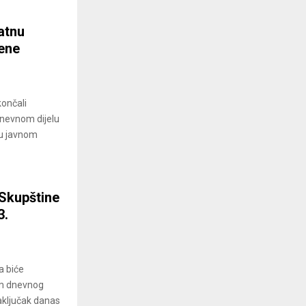
atnu
mene
ončali
dnevnom dijelu
ju javnom
Skupštine
3.
a biće
om dnevnog
aključak danas