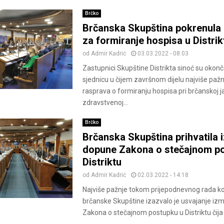
Brčko
Brčanska Skupština pokrenula i
za formiranje hospisa u Distrik
od
Admir Kadrić
03.03.2022 - 08:03
Zastupnici Skupštine Distrikta sinoć su okonč
sjednicu u čijem završnom dijelu najviše pažn
rasprava o formiranju hospisa pri brčanskoj j
zdravstvenoj...
Brčko
Brčanska Skupština prihvatila 
dopune Zakona o stečajnom p
Distriktu
od
Admir Kadrić
02.03.2022 - 14:18
Najviše pažnje tokom prijepodnevnog rada k
brčanske Skupštine izazvalo je usvajanje iz
Zakona o stečajnom postupku u Distriktu čija j