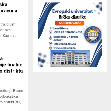
ska
roračuna
utra, prvim
iti svoj
. Kao prva
va
je finalne
o distrikta
kmičenja Bosne
odbojkašica,
 distrikt BiH,