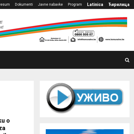
Latinica
Ћирилица
resum
Dokumenti
Javne nabavke
Program
ku o
 za