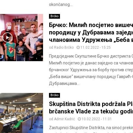
okončanog...
Brčko
Брчко: Милић посјетио више
породицу у Дубравама зајед
члановима Удружења „Беба 
od
Radio Brčko
11.02.2022 - 15:25
Предсједник Скупштине Брчко дистрикта
Милић посјетио је данас заједно са члано
брчанског Удружења за борбу против сте
„Беба више“ вишечлану породицу Гаврић-
Дубравицама...
Brčko
Skupština Distrikta podržala P
brčanske Vlade za tekuću godi
od
Admir Kadrić
10.02.2022 - 11:01
Zastupnici Skupštine Distrikta, na sinoć prek