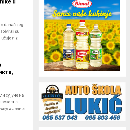
nike u
kom današnjeg
olvirali su
jučuje niz
о
икта,
и су јуче на
ласност о
услуга Јавног