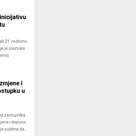
nicijativu
tu
ali 21. redovnu
je je izazvala
avnoj
izmjene i
ostupku u
od zastupnika
mjena i dopuna
e suština da...