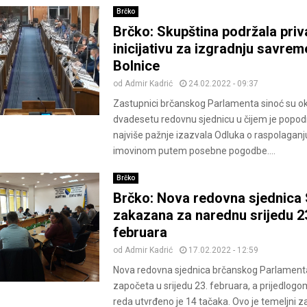
Brčko
Brčko: Skupština podržala priv
inicijativu za izgradnju savre
Bolnice
od
Admir Kadrić
24.02.2022 - 09:37
Zastupnici brčanskog Parlamenta sinoć su ok
dvadesetu redovnu sjednicu u čijem je popo
najviše pažnje izazvala Odluka o raspolagan
imovinom putem posebne pogodbe....
Brčko
Brčko: Nova redovna sjednica 
zakazana za narednu srijedu 2
februara
od
Admir Kadrić
17.02.2022 - 12:59
Nova redovna sjednica brčanskog Parlament
započeta u srijedu 23. februara, a prijedlog
reda utvrđeno je 14 tačaka. Ovo je temeljni z