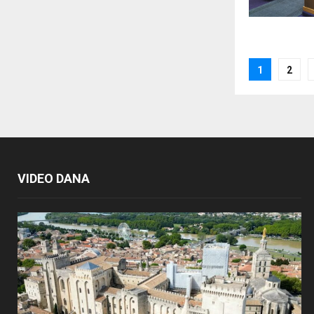
Posts
1
2
paginat
VIDEO DANA