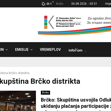
C
Brčko
06.08.2026. - 05:51
Imp
23.1
IN
EMISIJE
VREMEPLOV
˼
ština Brčko distrikta
Skupština Brčko distrikta
Brčko
Brčko: Skupština usvojila Odlu
ukidanju plaćanja participacije