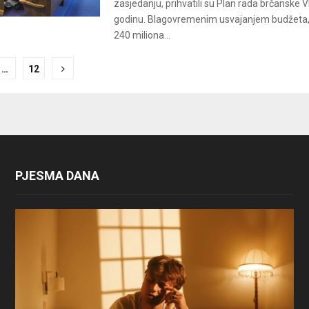
zasjedanju, prihvatili su Plan rada brčanske 
godinu. Blagovremenim usvajanjem budžeta, u
240 miliona...
…
12
ion
PJESMA DANA