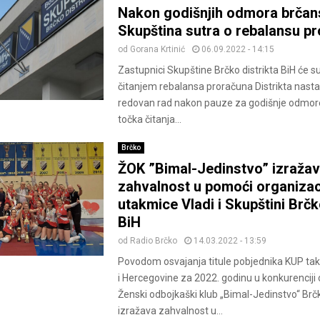
Nakon godišnjih odmora brčan
Skupština sutra o rebalansu p
od
Gorana Krtinić
06.09.2022 - 14:15
Zastupnici Skupštine Brčko distrikta BiH će s
čitanjem rebalansa proračuna Distrikta nastav
redovan rad nakon pauze za godišnje odmore
točka čitanja...
Brčko
ŽOK ”Bimal-Jedinstvo” izraža
zahvalnost u pomoći organizaci
utakmice Vladi i Skupštini Brčk
BiH
od
Radio Brčko
14.03.2022 - 13:59
Povodom osvajanja titule pobjednika KUP ta
i Hercegovine za 2022. godinu u konkurenciji 
Ženski odbojkaški klub „Bimal-Jedinstvo“ Brčko
izražava zahvalnost u...