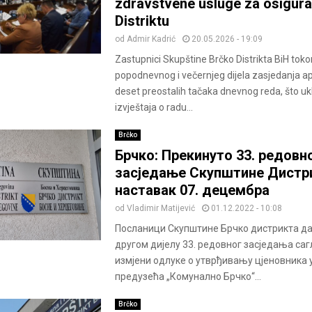
zdravstvene usluge za osigura
Distriktu
od
Admir Kadrić
20.05.2026 - 19:09
Zastupnici Skupštine Brčko Distrikta BiH to
popodnevnog i večernjeg dijela zasjedanja aps
deset preostalih tačaka dnevnog reda, što ukl
izvještaja o radu...
Brčko
Брчко: Прекинуто 33. редовн
засједање Скупштине Дистр
наставак 07. децембра
od
Vladimir Matijević
01.12.2022 - 10:08
Посланици Скупштине Брчко дистрикта дал
другом дијелу 33. редовног засједања саг
измјени одлуке о утврђивању цјеновника 
предузећа „Комунално Брчко“...
Brčko