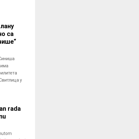
члану
но са
више“
 Синиша
вима
рилитета
Свитлица у
lan rada
nu
inutom