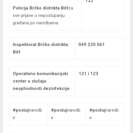
122
Policija Brčko distrikta BiH
za
sve prijave o nepostupanju
građana po naredbama
Inspektorat Brčko distrikta
049 220 061
BiH
Operativno komunikacijski
121 i 123
centar u slučaju
neophodnosti dezinfekcije
#postuj
naredb
#postuj
naredb
#postuj
naredb
e
e
e