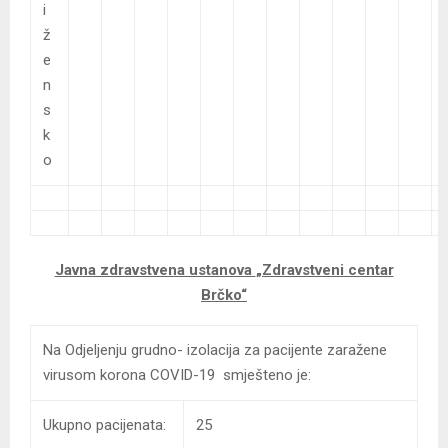
i
ž
e
n
s
k
o
Javna zdravstvena ustanova
„Zdravstveni centar
Brčko“
Na Odjeljenju grudno- izolacija za pacijente zaražene
virusom korona COVID-19 smješteno je:
Ukupno pacijenata:
25