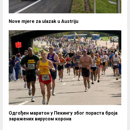
Nove mjere za ulazak u Austriju
Одгођен маратон у Пекингу због пораста броја
заражених вирусом корона