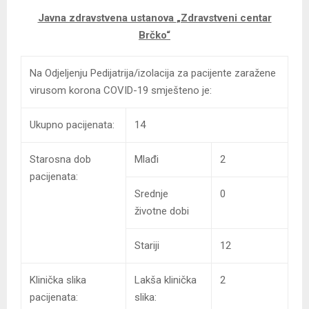
Javna zdravstvena ustanova
„Zdravstveni centar
Brčko“
Na Odjeljenju Pedijatrija/izolacija za pacijente zaražene
virusom korona COVID-19 smješteno je:
Ukupno pacijenata:
14
Starosna dob
Mlađi
2
pacijenata:
Srednje
0
životne dobi
Stariji
12
Klinička slika
Lakša klinička
2
pacijenata:
slika: