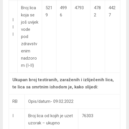
Broj lica
521
499
4793
478
442
koja se
9
6
2
7
I
još uvijek
I
vode
I
pod
zdravstv
enim
nadzoro
m (I-II)
Ukupan broj testiranih, zaraženih i izliječenih lica,
te lica sa smrtnim ishodom je, kako slijedi:
RB
Opis/datum- 09.02.2022
I
Broj lica od kojih je uzet
76303
uzorak – ukupno