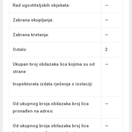
Rad ugostiteljskih objekata
:
—
Zabrana okupljanja:
—
Zabrana kretanja:
—
Ostalo:
2
Ukupan broj
obilazaka lica kojima su od
—
strane
Inspektorata izdata rješenja o izolaciji:
Od ukupnog broja obilazaka broj lica
—
pronađen na adres
i:
Od ukupnog broja obilazaka
broj lica
—