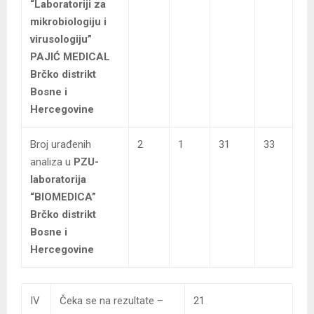
“Laboratoriji za
mikrobiologiju i
virusologiju”
PAJIĆ MEDICAL
Brčko distrikt
Bosne i
Hercegovine
Broj urađenih
2
1
31
33
analiza u
PZU-
laboratorija
“BIOMEDICA”
Brčko distrikt
Bosne i
Hercegovine
IV
Čeka se na rezultate –
21