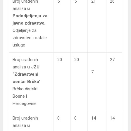
Broj urađenih
5
5
21
26
analiza
u
Pododjeljenju za
javno zdravstvo
,
Odjeljenje za
zdravstvo i ostale
usluge
Broj urađenih
20
20
27
analiza
u JZU
7
“Zdravstveni
centar Brčko”
Brčko distrikt
Bosne i
Hercegovine
Broj urađenih
0
0
14
14
analiza
u