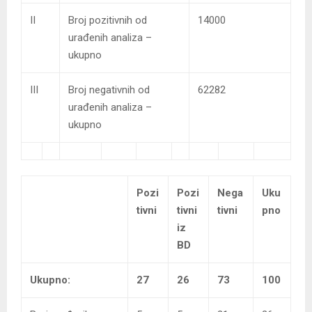
II
Broj pozitivnih od
14000
urađenih analiza –
ukupno
III
Broj negativnih od
62282
urađenih analiza –
ukupno
Pozi
Pozi
Nega
Uku
tivni
tivni
tivni
pno
iz
BD
Ukupno:
27
26
73
100