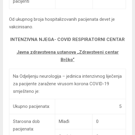
pacijenti
Od ukupnog broja hospitalizovanih pacijenata devet je
vakcinisano.
INTENZIVNA NJEGA- COVID
RESPIRATORNI CENTAR
Javna zdravstvena ustanova
„Zdravstveni centar
Brčko“
Na Odjeljenju neurologija – jedinica intenzivnog liječenja
za pacijente zaražene virusom korona COVID-19
smješteno je:
Ukupno pacijenata:
5
Starosna dob
Mlađi
0
pacijenata: