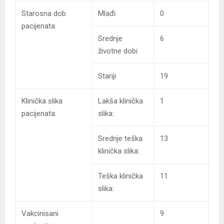
Starosna dob
Mlađi
0
pacijenata:
Srednje
6
životne dobi
Stariji
19
Klinička slika
Lakša klinička
1
pacijenata:
slika:
Srednje teška
13
klinička slika:
Teška klinička
11
slika:
Vakcinisani
9