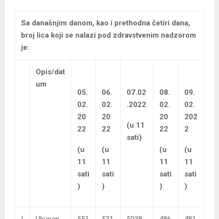
Sa današnjim danom, kao i prethodna četiri dana,
broj lica koji se nalazi pod zdravstvenim nadzorom
je:
Opis/dat
um
05.
06.
07.02
08.
09.
02.
02.
.2022
02.
02.
20
20
20
202
(u 11
22
22
22
2
sati)
(u
(u
(u
(u
11
11
11
11
sati
sati
sati
sati
)
)
)
)
I
Ukupan
551
531
5038
486
481