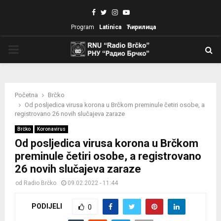
Facebook
Twitter
Instagram
Youtube
Program
Latinica
Ћирилица
PRIMARY
MENU
Početna
Brčko
Od posljedica virusa korona u Brčkom preminule četiri osobe, a
registrovano 26 novih slučajeva zaraze
Brčko
Koronavirus
Od posljedica virusa korona u Brčkom
preminule četiri osobe, a registrovano
26 novih slučajeva zaraze
od
Radio Brčko
09.02.2022 - 11:44
PODIJELI
0