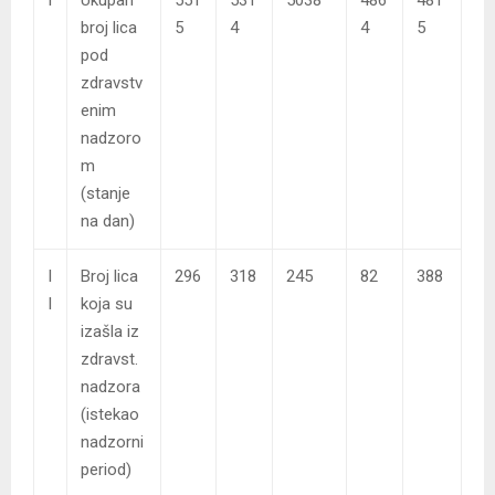
broj lica
5
4
4
5
pod
zdravstv
enim
nadzoro
m
(stanje
na dan)
I
Broj lica
296
318
245
82
388
I
koja su
izašla iz
zdravst.
nadzora
(istekao
nadzorni
period)