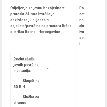
Odjeljenje za javnu bezbjednost u
Do
protekla 24 sata izvršilo je
dat
dezinfekciju slijedećih
ne
objekata/površina na prostoru Brčko
akt
distrikta Bosne i Hercegovine
ivn
ost
i
Dezinfekcija
javnih površina i
*
institucija:
·
Skupština
BD BiH
·
Služba za
strance