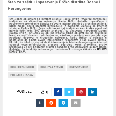
Štab za zaštitu i spasavanje Brčko distrikta Bosne i
Hercegovine
Svi članci objavljeni na internet stranici Radija Brčko (www.radiobrcko.ba)
isključivo su vlasništvo redakcije. Radio Brčko dopušta ograničeno i
povremeno prenošenje članaka sa svoje internet stranice u drugim medijima.
Drugi mediji smiju prenijeti informacije iz pojedinih članaka sa Internet
stranice Radija Brčko (www.radiobrcko.ba) isključivo kao kratku vijest od
najviše četiri reda (300 slovnih znakova), uz obavezno navođenje izvora
(Radio Brčko), pri čemu su on-line izdanja dužna objaviti link na originalni
tekst na web stranicu radiobrcko.ba, ukoliko s uredništvom portala nije
postignut dogovor o drugačijim uslovima. Radio Brčko je odlučan u
nastojanju da zaštiti svoje intelektualno vlasništvo i rad svojih autora.
Ukoliko se bilo koji dio teksta ili informacija iz teksta objavljenog na internet
stranici www.radiobrcko.ba prenese suprotno ovim pravilima, protiv
prekršioca će biti pokrenut pravni postupak pred Osnovnim sudom Brčko
distrikta. Za detaljnije informacije o uslovima korištenja kliknite na
USLOVI
KORIŠTENJA.
BROJ PREMINULIH
BROJ ZARAŽENIH
KORONAVIRUS
PRESJEK STANJA
PODIJELI
0