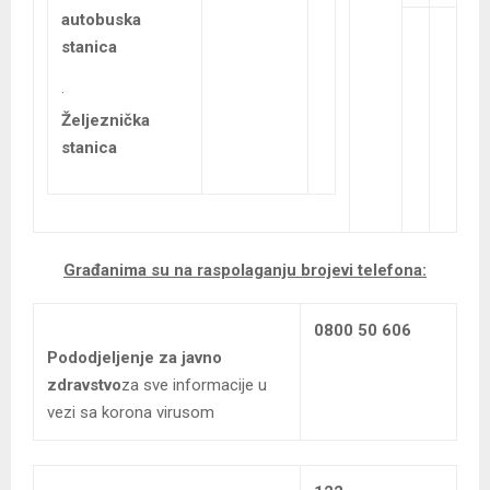
autobuska
stanica
·
Željeznička
stanica
Građanima su na raspolaganju brojevi telefona:
0800 50 606
Pododjeljenje za javno
zdravstvo
za sve informacije u
vezi sa korona virusom