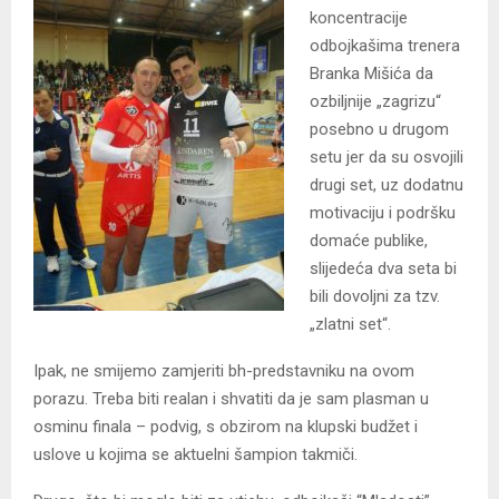
koncentracije
odbojkašima trenera
Branka Mišića da
ozbiljnije „zagrizu“
posebno u drugom
setu jer da su osvojili
drugi set, uz dodatnu
motivaciju i podršku
domaće publike,
slijedeća dva seta bi
bili dovoljni za tzv.
„zlatni set“.
Ipak, ne smijemo zamjeriti bh-predstavniku na ovom
porazu. Treba biti realan i shvatiti da je sam plasman u
osminu finala – podvig, s obzirom na klupski budžet i
uslove u kojima se aktuelni šampion takmiči.