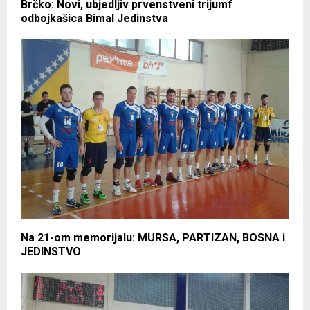
Brčko: Novi, ubjedljiv prvenstveni trijumf
odbojkašica Bimal Jedinstva
Na 21-om memorijalu: MURSA, PARTIZAN, BOSNA i
JEDINSTVO