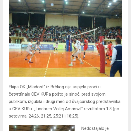
Ekipa OK „Mladost“ iz Brčkog nije uspjela proći u
četvrtfinale CEV KUPa pošto je sinoć, pred svojom
publikom, izgubila i drugi meč od švajcarskog predstavnika
u CEV KUPu „Lindaren Vollej Amriswil“ rezultatom 1:3 (po
setovima: 24:26, 21:25, 25:21 i 18:25).
Nedostajalo je