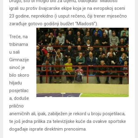
Drugo, što bi moglo biti za utjehu, odbojkaši “Mladosti”
igrali su protiv švajcarske ekipe koja je na evropskoj sceni
23 godine, neprekidno (i usput rečeno, čiji trener mjesečno
zarađuje gotovo godišnji budžet “Mladosti”).
Treće, na
tribinama
u sali
Gimnazije
sinoć je
bilo skoro
hiljadu
posjetilac
a, doduše
prilično
anemičnih ali, ipak, zabilježen je rekord u broju posjetilaca,
te još jedna prilika za televizijske kuće da ovakve sportske
događaje isprate direktnim prenosima.