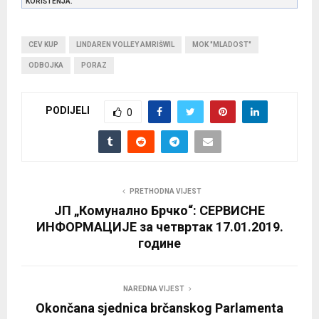
KORIŠTENJA.
CEV KUP
LINDAREN VOLLEY AMRIŠWIL
MOK "MLADOST"
ODBOJKA
PORAZ
PODIJELI
0
PRETHODNA VIJEST
ЈП „Комунално Брчко“: СЕРВИСНЕ
ИНФОРМАЦИЈЕ за четвртак 17.01.2019.
године
NAREDNA VIJEST
Okončana sjednica brčanskog Parlamenta