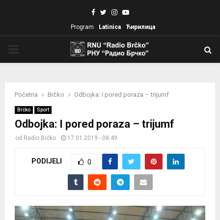
Facebook
Twitter
Instagram
Youtube
Program
Latinica
Ћирилица
PRIMARY
MENU
Početna
Brčko
Odbojka: I pored poraza – trijumf
Brčko
Sport
Odbojka: I pored poraza – trijumf
od
Radio Brčko
17.01.2019 - 08:49
PODIJELI
0