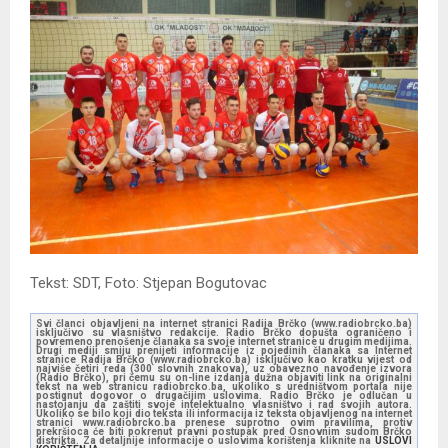
Tekst: SDT, Foto: Stjepan Bogutovac
Svi članci objavljeni na internet stranici Radija Brčko (www.radiobrcko.ba)
isključivo su vlasništvo redakcije. Radio Brčko dopušta ograničeno i
povremeno prenošenje članaka sa svoje internet stranice u drugim medijima.
Drugi mediji smiju prenijeti informacije iz pojedinih članaka sa Internet
stranice Radija Brčko (www.radiobrcko.ba) isključivo kao kratku vijest od
najviše četiri reda (300 slovnih znakova), uz obavezno navođenje izvora
(Radio Brčko), pri čemu su on-line izdanja dužna objaviti link na originalni
tekst na web stranicu radiobrcko.ba, ukoliko s uredništvom portala nije
postignut dogovor o drugačijim uslovima. Radio Brčko je odlučan u
nastojanju da zaštiti svoje intelektualno vlasništvo i rad svojih autora.
Ukoliko se bilo koji dio teksta ili informacija iz teksta objavljenog na internet
stranici www.radiobrcko.ba prenese suprotno ovim pravilima, protiv
prekršioca će biti pokrenut pravni postupak pred Osnovnim sudom Brčko
distrikta. Za detaljnije informacije o uslovima korištenja kliknite na
USLOVI