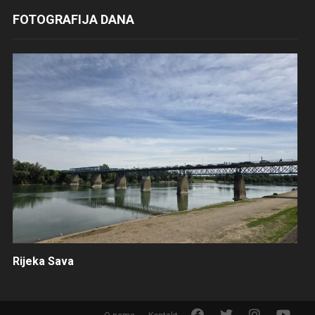
FOTOGRAFIJA DANA
Rijeka Sava
F
T
I
Y