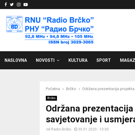
Facebook
Twitter
Instagram
Youtube
NASLOVNA
NOVOSTI
KULTURA
SPORT
MAGAZ
Početna
Brčko
Održana prezentacija projekta 
Brčko
Održana prezentacija 
savjetovanje i usmjer
od
Radio Brčko
30.01.2020 - 10:00