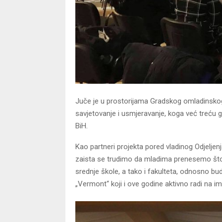
Juče je u prostorijama Gradskog omladinskog
savjetovanje i usmjeravanje, koga već treću 
BiH.
Kao partneri projekta pored vladinog Odjeljenja
zaista se trudimo da mladima prenesemo što v
srednje škole, a tako i fakulteta, odnosno b
„Vermont“ koji i ove godine aktivno radi na 