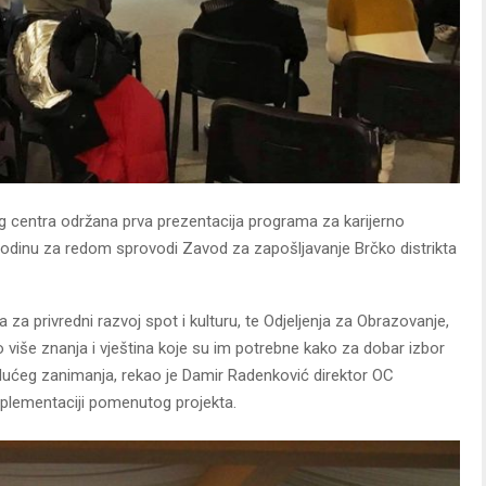
 centra održana prva prezentacija programa za karijerno
godinu za redom sprovodi Zavod za zapošljavanje Brčko distrikta
 za privredni razvoj spot i kulturu, te Odjeljenja za Obrazovanje,
iše znanja i vještina koje su im potrebne kako za dobar izbor
udućeg zanimanja, rekao je Damir Radenković direktor OC
implementaciji pomenutog projekta.