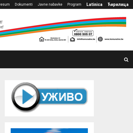
Latinica
Ћирилица
resum
Dokumenti
Javne nabavke
Program