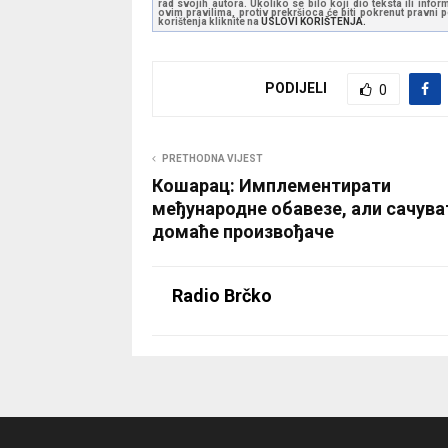
rad svojih autora. Ukoliko se bilo koji dio teksta ili inf
ovim pravilima, protiv prekršioca će biti pokrenut pravni
korištenja kliknite na
USLOVI KORIŠTENJA.
PODIJELI
0
PRETHODNA VIJEST
Кошарац: Имплементирати
међународне обавезе, али сачува
домаће произвођаче
Radio Brčko