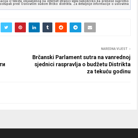
ormacija iz teksta objavljenog na internet stranici www.radiobrcko.ba prenese suprotno
 postupak pred Osnovnim sudom Brčko distrikta. Za detaljnije informacije o uslovima
NAREDNA VIJEST
Brčanski Parlament sutra na vanrednoj
ти
sjednici raspravlja o budžetu Distrikta
za tekuću godinu