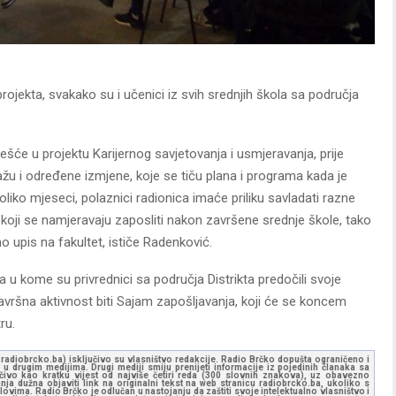
rojekta, svakako su i učenici iz svih srednjih škola sa područja
šće u projektu Karijernog savjetovanja i usmjeravanja, prije
žu i određene izmjene, koje se tiču plana i programa kada je
liko mjeseci, polaznici radionica imaće priliku savladati razne
e koji se namjeravaju zaposliti nakon završene srednje škole, tako
no upis na fakultet, ističe Radenković.
u kome su privrednici sa područja Distrikta predočili svoje
vršna aktivnost biti Sajam zapošljavanja, koji će se koncem
ru.
ww.radiobrcko.ba) isključivo su vlasništvo redakcije. Radio Brčko dopušta ograničeno i
u drugim medijima. Drugi mediji smiju prenijeti informacije iz pojedinih članaka sa
učivo kao kratku vijest od najviše četiri reda (300 slovnih znakova), uz obavezno
ja dužna objaviti link na originalni tekst na web stranicu radiobrcko.ba, ukoliko s
ovima. Radio Brčko je odlučan u nastojanju da zaštiti svoje intelektualno vlasništvo i