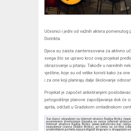
Učesnici i jedni od važnih aktera pomenutog p
Distrikta.
Djeca su zaista zainteresovana za aktivno uče
svega što se upravo kroz ovaj projekat predla
obrazovanje u pitanju. Takođe u narednih neko
vještine, koje su od velike koristi kako za on
i za one koji planiraju dalje školovanje odnos
Projekat je započet anketiranjem poslodavaca 
petogodišnje planove zapošljavanja dok će za
aprila, održati u Gradskom omladinskom cent
Svi članci objavljeni na internet stranici Radija Brčko (w
povremeno prenošenje članaka sa svoje internet stranice 
Internet stranice Radija Brčko (www.radiobrcko.ba) isklj
navođenje izvora (Radio Brčko), pri čemu su on-line izdan
uredništvom portala nije postignut dogovor o drugačijim usl