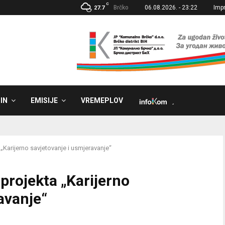
C
Brčko
06.08.2026. - 23:22
Imp
27.7
IN
EMISIJE
VREMEPLOV
˼
„Karijerno savjetovanje i usmjeravanje“
projekta „Karijerno
avanje“