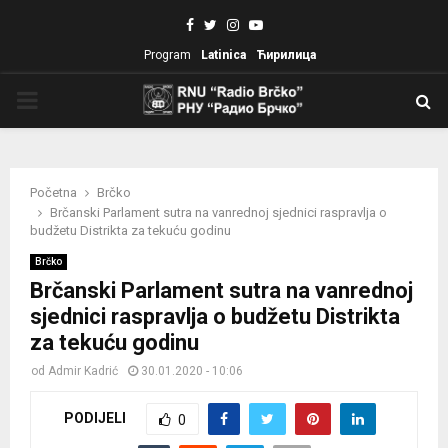
Facebook
Twitter
Instagram
Youtube
Program
Latinica
Ћирилица
PRIMARY
MENU
Početna
Brčko
Brčanski Parlament sutra na vanrednoj sjednici raspravlja o
budžetu Distrikta za tekuću godinu
Brčko
Brčanski Parlament sutra na vanrednoj
sjednici raspravlja o budžetu Distrikta
za tekuću godinu
od
Admir Kadrić
30.01.2020 - 10:06
PODIJELI
0