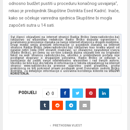
odnosno budžet pustiti u proceduru konačnog usvajanja“,
rekao je predsjednik Skupštine Distrikta Esed Kadrić. Inače,
kako se očekuje vanredna sjednica Skupštine bi mogla
započeti sutra u 14 sati.
Svi članci objavljeni na internet stranici Radija Brčko (www.radiobrcko.ba)
isključivo su vlasništvo redakcije. Radio Brčko dopušta ograničeno i
povremeno prenošenje članaka sa svoje internet stranice u drugim medijima.
Drugi mediji smiju prenijeti informacije iz pojedinih članaka sa Internet
stranice Radija Brčko (www.radiobrcko.ba) isključivo kao kratku vijest od
najviše četiri reda (300 slovnih znakova), uz obavezno navođenje izvora
(Radio Brčko), pri čemu su on-line izdanja dužna objaviti link na originalni
tekst na web stranicu radiobrcko.ba, ukoliko s uredništvom portala nije
postignut dogovor o drugačijim uslovima. Radio Brčko je odlučan u
nastojanju da zaštiti svoje intelektualno vlasništvo i rad svojih autora.
Ukoliko se bilo koji dio teksta ili informacija iz teksta objavljenog na internet
stranici www.radiobrcko.ba prenese suprotno ovim pravilima, protiv
prekršioca će biti pokrenut pravni postupak pred Osnovnim sudom Brčko
distrikta. Za detaljnije informacije o uslovima korištenja kliknite na
USLOVI
KORIŠTENJA.
PODIJELI
0
PRETHODNA VIJEST