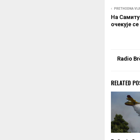
PRETHODNA VIJ
На Самиту
очекује се
Radio Br
RELATED PO