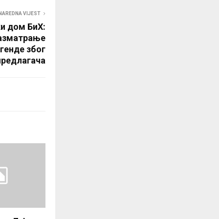
NAREDNA VIJEST
и дом БиХ:
азматрање
генде због
предлагача