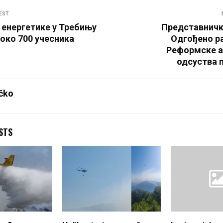
EST
 енергетике у Требињу
Представничк
 око 700 учесника
Одгођено р
Реформске а
одсуства 
čko
STS