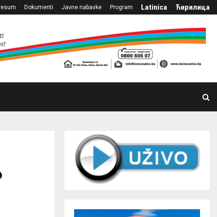
Latinica
Ћирилица
resum
Dokumenti
Javne nabavke
Program
o