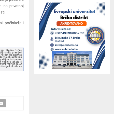
e na privatnoj
sti.
i počinitelje i
kcije. Radio Brčko
ji smiju prenijeti
 vijest od najviše
užna objaviti link
ugačijim uslovima.
koji dio teksta ili
otiv prekršioca će
štenja kliknite na