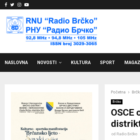
Facebook
Twitter
Instagram
Youtube
NASLOVNA
NOVOSTI
KULTURA
SPORT
MAGAZ
Početna
Brč
Brčko
OSCE o
distrik
od
Radio Brčko