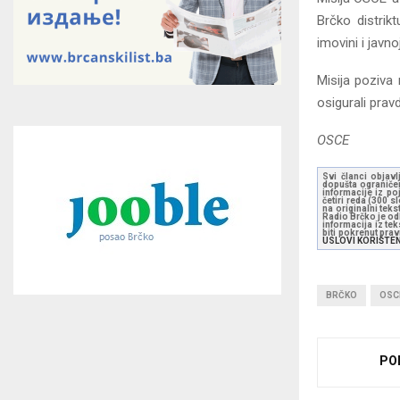
Brčko distrik
imovini i javno
Misija poziva 
osigurali prav
OSCE
Svi članci objavl
dopušta ograničen
informacije iz po
četiri reda (300 
na originalni tek
Radio Brčko je odl
informacija iz te
biti pokrenut pra
USLOVI KORIŠTE
BRČKO
OSC
PO