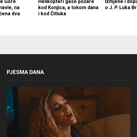
ne Gore
Helikopteri gase požare
Izmjene i do
navle, na
kod Konjica, a tokom dana
o J. P. Luka B
ćena dva
i kod Čitluka
PJESMA DANA