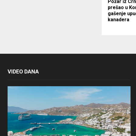
Požar iz Cr
prešao u Ko
gašenje upu
kanadera
VIDEO DANA