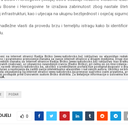
tu Bosne i Hercegovine te izražava zabrinutost zbog nastale štet
j infrastrukturi, kao i utjecaja na ukupnu bezbjednost i osjećaj sigurno
nadležne vlasti da provedu brzu i temeljitu istragu kako bi identificiral
du.
jeni na internet stranici Radija Brčko (www.radiobrcko.ba) isključivo su vlasništvo reda
o i povremeno prenošenje članaka sa svoje internet stranice u drugim medijima. Drugi medi
jedinih članaka sa Internet stranice Radija Brčko (www.radiobrcko.ba) isključivo kao kratku
slovnih znakova), uz obavezno navođenje izvora (Radio Brčko), pri čemu su on-line izdanja d
st na web stranicu radiobrcko.ba, ukoliko s uredništvom portala nije postignut dogovor o dr
učan u nastojanju da zaštiti svoje intelektualno vlasništvo i rad svojih autora. Ukoliko se bilo 
ksta objavljenog na internet stranici www.radiobrcko.ba prenese suprotno ovim pravilima, pr
vni postupak pred Osnovnim sudom Brčko distrikta. Za detaljnije informacije o uslovima kori
NJA.
E
POŽAR
DIJELI
0