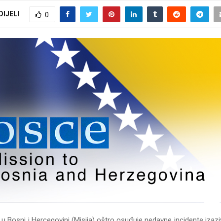
DIJELI
0
u Bosni i Hercegovini (Misija) oštro osuđuje nedavne incidente izaz