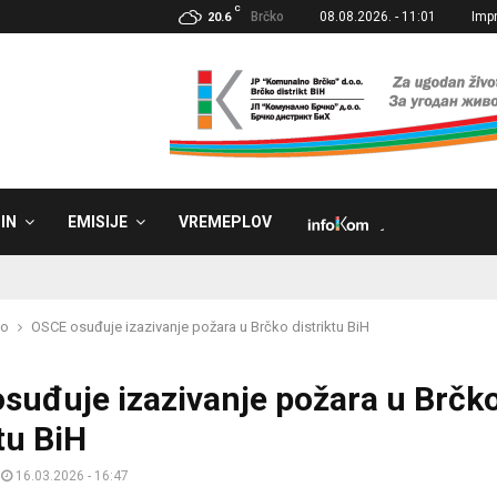
C
Brčko
08.08.2026. - 11:01
Imp
20.6
IN
EMISIJE
VREMEPLOV
˼
ko
OSCE osuđuje izazivanje požara u Brčko distriktu BiH
suđuje izazivanje požara u Brčk
tu BiH
16.03.2026 - 16:47