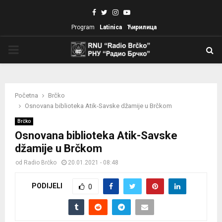
Facebook
Twitter
Instagram
Youtube
Program
Latinica
Ћирилица
PRIMARY
MENU
Početna
Brčko
Osnovana biblioteka Atik-Savske džamije u Brčkom
Brčko
Osnovana biblioteka Atik-Savske
džamije u Brčkom
od
Radio Brčko
20.01.2021 - 08:48
PODIJELI
0