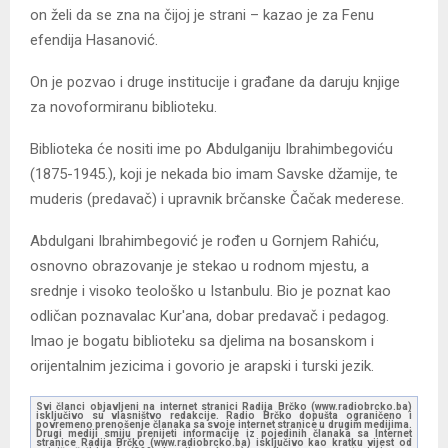
on želi da se zna na čijoj je strani – kazao je za Fenu
efendija Hasanović.
On je pozvao i druge institucije i građane da daruju knjige
za novoformiranu biblioteku.
Biblioteka će nositi ime po Abdulganiju Ibrahimbegoviću
(1875-1945.), koji je nekada bio imam Savske džamije, te
muderis (predavač) i upravnik brčanske Čačak mederese.
Abdulgani Ibrahimbegović je rođen u Gornjem Rahiću,
osnovno obrazovanje je stekao u rodnom mjestu, a
srednje i visoko teološko u Istanbulu. Bio je poznat kao
odličan poznavalac Kur'ana, dobar predavač i pedagog.
Imao je bogatu biblioteku sa djelima na bosanskom i
orijentalnim jezicima i govorio je arapski i turski jezik.
Svi članci objavljeni na internet stranici Radija Brčko (www.radiobrcko.ba)
isključivo su vlasništvo redakcije. Radio Brčko dopušta ograničeno i
povremeno prenošenje članaka sa svoje internet stranice u drugim medijima.
Drugi mediji smiju prenijeti informacije iz pojedinih članaka sa Internet
stranice Radija Brčko (www.radiobrcko.ba) isključivo kao kratku vijest od