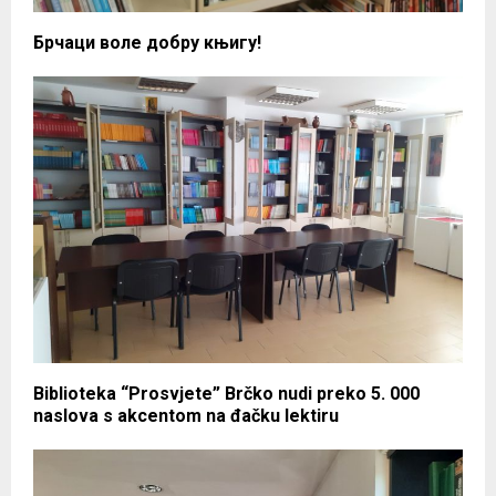
Брчаци воле добру књигу!
Biblioteka “Prosvjete” Brčko nudi preko 5. 000
naslova s akcentom na đačku lektiru