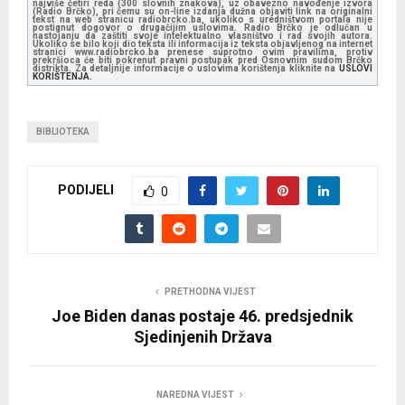
najviše četiri reda (300 slovnih znakova), uz obavezno navođenje izvora
(Radio Brčko), pri čemu su on-line izdanja dužna objaviti link na originalni
tekst na web stranicu radiobrcko.ba, ukoliko s uredništvom portala nije
postignut dogovor o drugačijim uslovima. Radio Brčko je odlučan u
nastojanju da zaštiti svoje intelektualno vlasništvo i rad svojih autora.
Ukoliko se bilo koji dio teksta ili informacija iz teksta objavljenog na internet
stranici www.radiobrcko.ba prenese suprotno ovim pravilima, protiv
prekršioca će biti pokrenut pravni postupak pred Osnovnim sudom Brčko
distrikta. Za detaljnije informacije o uslovima korištenja kliknite na
USLOVI
KORIŠTENJA.
BIBLIOTEKA
PODIJELI
0
PRETHODNA VIJEST
Joe Biden danas postaje 46. predsjednik
Sjedinjenih Država
NAREDNA VIJEST