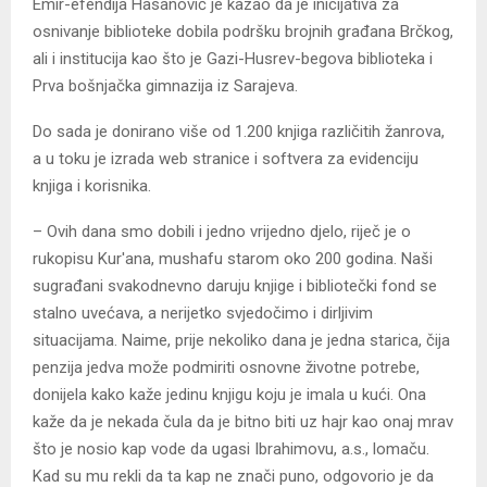
Emir-efendija Hasanović je kazao da je inicijativa za
osnivanje biblioteke dobila podršku brojnih građana Brčkog,
ali i institucija kao što je Gazi-Husrev-begova biblioteka i
Prva bošnjačka gimnazija iz Sarajeva.
Do sada je donirano više od 1.200 knjiga različitih žanrova,
a u toku je izrada web stranice i softvera za evidenciju
knjiga i korisnika.
– Ovih dana smo dobili i jedno vrijedno djelo, riječ je o
rukopisu Kur'ana, mushafu starom oko 200 godina. Naši
sugrađani svakodnevno daruju knjige i bibliotečki fond se
stalno uvećava, a nerijetko svjedočimo i dirljivim
situacijama. Naime, prije nekoliko dana je jedna starica, čija
penzija jedva može podmiriti osnovne životne potrebe,
donijela kako kaže jedinu knjigu koju je imala u kući. Ona
kaže da je nekada čula da je bitno biti uz hajr kao onaj mrav
što je nosio kap vode da ugasi Ibrahimovu, a.s., lomaču.
Kad su mu rekli da ta kap ne znači puno, odgovorio je da