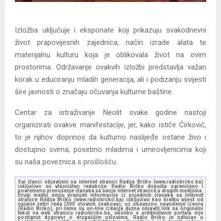
Izložba uključuje i eksponate koji prikazuju svakodnevni
život prapovijesnih zajednica, način izrade alata te
materijalnu kulturu koja je oblikovala život na ovim
prostorima. Održavanje ovakvih izložbi predstavlja važan
korak u educiranju mladih generacija, ali i podizanju svijesti
šire javnosti o značaju očuvanja kulturne baštine.
Centar za istraživanje Neolit svake godine nastoji
organizirati ovakve manifestacije, jer, kako ističe Ćirković,
to je njihov doprinos da kulturno naslijeđe ostane živo i
dostupno svima, posebno mladima i umirovljenicima koji
su naša poveznica s prošlošću.
Svi članci objavljeni na internet stranici Radija Brčko (www.radiobrcko.ba)
isključivo su vlasništvo redakcije. Radio Brčko dopušta ograničeno i
povremeno prenošenje članaka sa svoje internet stranice u drugim medijima.
Drugi mediji smiju prenijeti informacije iz pojedinih članaka sa Internet
stranice Radija Brčko (www.radiobrcko.ba) isključivo kao kratku vijest od
najviše četiri reda (300 slovnih znakova), uz obavezno navođenje izvora
(Radio Brčko), pri čemu su on-line izdanja dužna objaviti link na originalni
tekst na web stranicu radiobrcko.ba, ukoliko s uredništvom portala nije
postignut dogovor o drugačijim uslovima. Radio Brčko je odlučan u