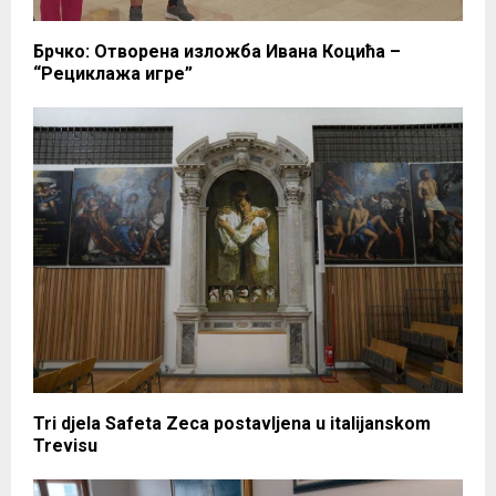
Брчко: Отворена изложба Ивана Коцића –
“Рециклажа игре”
Tri djela Safeta Zeca postavljena u italijanskom
Trevisu