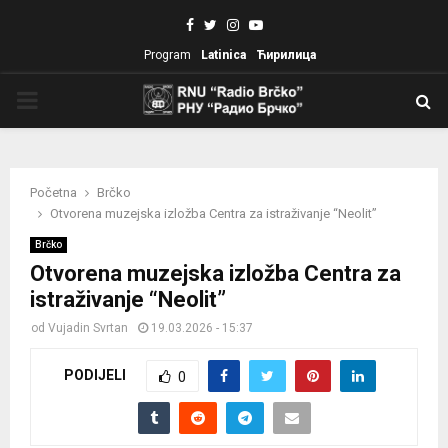
Facebook
Twitter
Instagram
Youtube
Program
Latinica
Ћирилица
PRIMARY
MENU
Početna
Brčko
Otvorena muzejska izložba Centra za istraživanje “Neolit”
Brčko
Otvorena muzejska izložba Centra za
istraživanje “Neolit”
od
Vujadin Svrtan
19.03.2026 - 15:37
PODIJELI
0