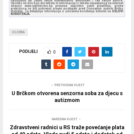
nastojanju da zaštiti svoje intelektualno vlasništvo i rad svojih autora.
Ukoliko se bilo koji dio teksta ili informacija iz teksta objavljenog na internet
stranici www.radiobrcko.ba prenese suprotno ovim pravilima, protiv
prekršioca će biti pokrenut pravni postupak pred Osnovnim sudom Brčko
distrikta. Za detaljnije informacije o uslovima korištenja kliknite na
USLOVI
KORIŠTENJA.
IZLOŽBA
PODIJELI
0
PRETHODNA VIJEST
U Brčkom otvorena senzorna soba za djecu s
autizmom
NAREDNA VIJEST
Zdravstveni radnici u RS traže povećanje plata