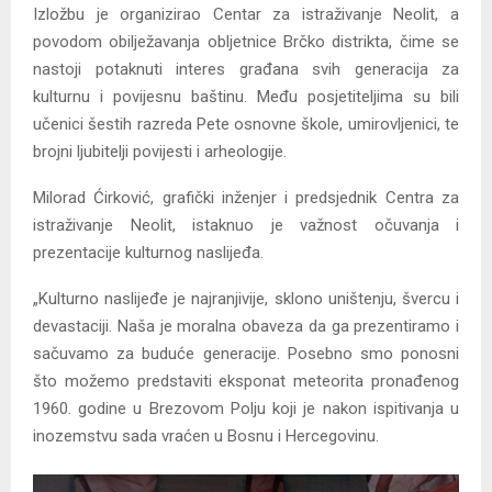
Izložbu je organizirao Centar za istraživanje Neolit, a
povodom obilježavanja obljetnice Brčko distrikta, čime se
nastoji potaknuti interes građana svih generacija za
kulturnu i povijesnu baštinu. Među posjetiteljima su bili
učenici šestih razreda Pete osnovne škole, umirovljenici, te
brojni ljubitelji povijesti i arheologije.
Milorad Ćirković, grafički inženjer i predsjednik Centra za
istraživanje Neolit, istaknuo je važnost očuvanja i
prezentacije kulturnog naslijeđa.
„Kulturno naslijeđe je najranjivije, sklono uništenju, švercu i
devastaciji. Naša je moralna obaveza da ga prezentiramo i
sačuvamo za buduće generacije. Posebno smo ponosni
što možemo predstaviti eksponat meteorita pronađenog
1960. godine u Brezovom Polju koji je nakon ispitivanja u
inozemstvu sada vraćen u Bosnu i Hercegovinu.