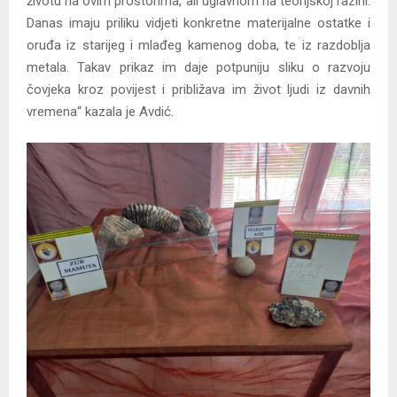
životu na ovim prostorima, ali uglavnom na teorijskoj razini.
Danas imaju priliku vidjeti konkretne materijalne ostatke i
oruđa iz starijeg i mlađeg kamenog doba, te iz razdoblja
metala. Takav prikaz im daje potpuniju sliku o razvoju
čovjeka kroz povijest i približava im život ljudi iz davnih
vremena“ kazala je Avdić.