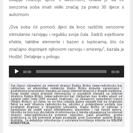
senzorna soba imati veliki značaj za preko 30 djece s
autizmom.
„Ova soba će pomoći djeci da kroz različite senzorne
stimulanse razvijaju i regulišu svoja čula. Sadrži svjetlosne
efekte, taktilne elemente i bazen s lopticama, što će
značajno doprinijeti njihovom razvoju i smirenju“, kazala je
Hodžić. Detaljnije u prilogu:
A
00:00
00:00
u
d
Svi članci objavljeni na internet stranici Radija Brčko (www.radiobrcko.ba)
isključivo su vlasništvo redakcije. Radio Brčko dopušta ograničeno i
i
povremeno prenošenje članaka sa svoje internet stranice u drugim medijima.
Drugi mediji smiju prenijeti informacije iz pojedinih članaka sa Internet
stranice Radija Brčko (www.radiobrcko.ba) isključivo kao kratku vijest od
o
najviše četiri reda (300 slovnih znakova), uz obavezno navođenje izvora
(Radio Brčko), pri čemu su on-line izdanja dužna objaviti link na originalni
tekst na web stranicu radiobrcko.ba, ukoliko s uredništvom portala nije
P
postignut dogovor o drugačijim uslovima. Radio Brčko je odlučan u
nastojanju da zaštiti svoje intelektualno vlasništvo i rad svojih autora.
l
Ukoliko se bilo koji dio teksta ili informacija iz teksta objavljenog na internet
stranici www.radiobrcko.ba prenese suprotno ovim pravilima, protiv
prekršioca će biti pokrenut pravni postupak pred Osnovnim sudom Brčko
a
distrikta. Za detaljnije informacije o uslovima korištenja kliknite na
USLOVI
KORIŠTENJA.
y