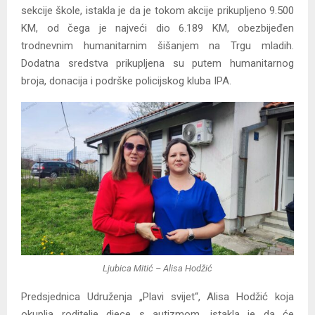
sekcije škole, istakla je da je tokom akcije prikupljeno 9.500
KM, od čega je najveći dio 6.189 KM, obezbijeđen
trodnevnim humanitarnim šišanjem na Trgu mladih.
Dodatna sredstva prikupljena su putem humanitarnog
broja, donacija i podrške policijskog kluba IPA.
Ljubica Mitić – Alisa Hodžić
Predsjednica Udruženja „Plavi svijet“, Alisa Hodžić koja
okuplja roditelje djece s autizmom, istakla je da će