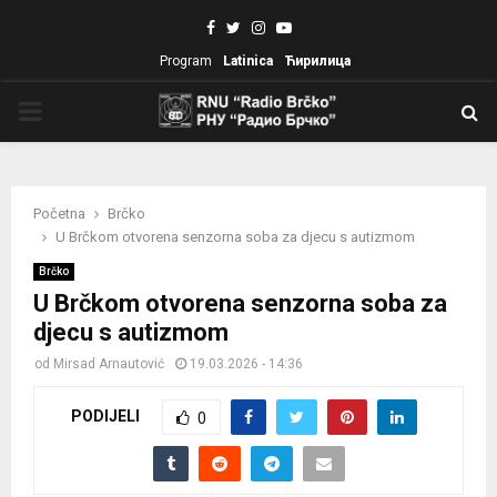
Facebook
Twitter
Instagram
Youtube
Program
Latinica
Ћирилица
PRIMARY
MENU
Početna
Brčko
U Brčkom otvorena senzorna soba za djecu s autizmom
Brčko
U Brčkom otvorena senzorna soba za
djecu s autizmom
od
Mirsad Arnautović
19.03.2026 - 14:36
PODIJELI
0