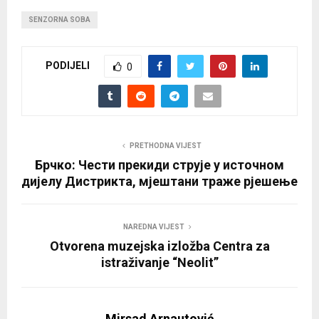
e
SENZORNA SOBA
r
PODIJELI
0
PRETHODNA VIJEST
Брчко: Чести прекиди струје у источном
дијелу Дистрикта, мјештани траже рјешење
NAREDNA VIJEST
Otvorena muzejska izložba Centra za
istraživanje “Neolit”
Mirsad Arnautović