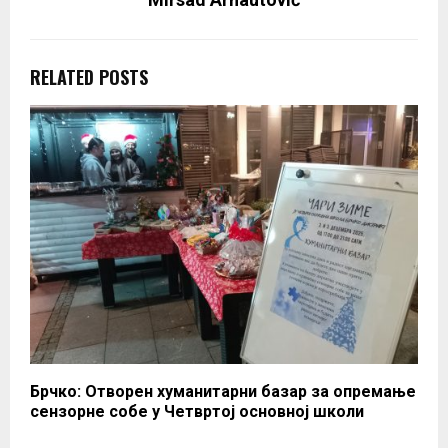
RELATED POSTS
Брчко: Отворен хуманитарни базар за опремање
сензорне собе у Четвртој основној школи