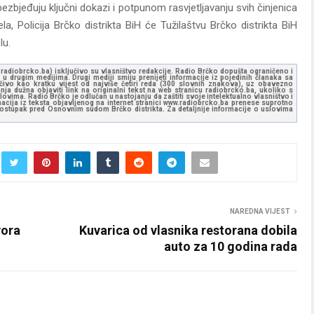
zbjeđuju ključni dokazi i potpunom rasvjetljavanju svih činjenica
la, Policija Brčko distrikta BiH će Tužilaštvu Brčko distrikta BiH
lu.
ww.radiobrcko.ba) isključivo su vlasništvo redakcije. Radio Brčko dopušta ograničeno i
u drugim medijima. Drugi mediji smiju prenijeti informacije iz pojedinih članaka sa
učivo kao kratku vijest od najviše četiri reda (300 slovnih znakova), uz obavezno
ja dužna objaviti link na originalni tekst na web stranicu radiobrcko.ba, ukoliko s
ovima. Radio Brčko je odlučan u nastojanju da zaštiti svoje intelektualno vlasništvo i
ormacija iz teksta objavljenog na internet stranici www.radiobrcko.ba prenese suprotno
 postupak pred Osnovnim sudom Brčko distrikta. Za detaljnije informacije o uslovima
NAREDNA VIJEST
vora
Kuvarica od vlasnika restorana dobila
auto za 10 godina rada