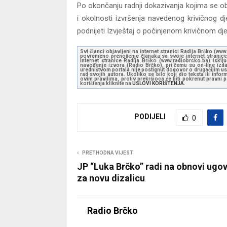
Po okončanju radnji dokazivanja kojima se obe
i okolnosti izvršenja navedenog krivičnog dje
podnijeti Izvještaj o počinjenom krivičnom dje
Svi članci objavljeni na internet stranici Radija Brčko (w
povremeno prenošenje članaka sa svoje internet stranice 
Internet stranice Radija Brčko (www.radiobrcko.ba) isklj
navođenje izvora (Radio Brčko), pri čemu su on-line izdan
uredništvom portala nije postignut dogovor o drugačijim usl
rad svojih autora. Ukoliko se bilo koji dio teksta ili inf
ovim pravilima, protiv prekršioca će biti pokrenut pravni
korištenja kliknite na
USLOVI KORIŠTENJA.
PODIJELI
0
PRETHODNA VIJEST
JP “Luka Brčko” radi na obnovi ugo
za novu dizalicu
Radio Brčko