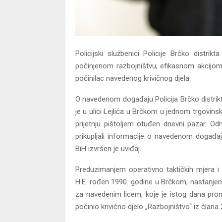
Policijski službenici Policije Brčko dist
počinjenom razbojništvu, efikasnom akcijom p
počinilac navedenog krivičnog djela.
O navedenom događaju Policija Brčko distrikta
je u ulici Lejlića u Brčkom u jednom trgovi
prijetnju pištoljem otuđen dnevni pazar. Odm
prikupljali informacije o navedenom događa
BiH izvršen je uviđaj.
Preduzimanjem operativno taktičkih mjera i r
H.E. rođen 1990. godine u Brčkom, nastanje
za navedenim licem, koje je istog dana pro
počinio krivično djelo „Razbojništvo“ iz člana 