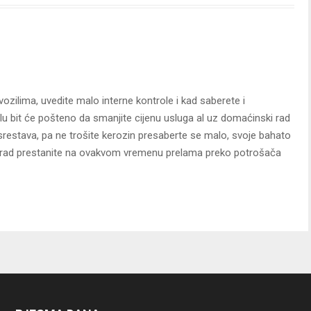
zilima, uvedite malo interne kontrole i kad saberete i
lu bit će pošteno da smanjite cijenu usluga al uz domaćinski rad
srestava, pa ne trošite kerozin presaberte se malo, svoje bahato
rad prestanite na ovakvom vremenu prelama preko potrošača