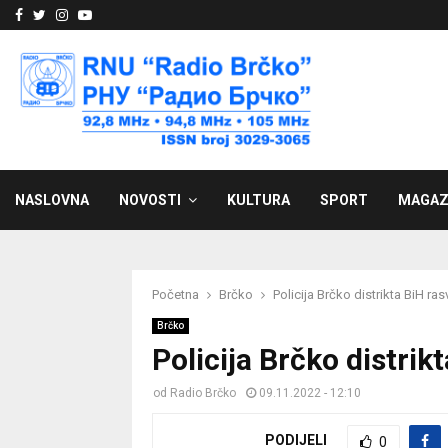
Facebook
Twitter
Instagram
Youtube
NASLOVNA
NOVOSTI
KULTURA
SPORT
MAGAZ
Početna
Brčko
Policija Brčko distrikta BiH rasv
Brčko
Policija Brčko distrikt
od
Radio Brčko
09.11.2022 - 12:10
PODIJELI
0