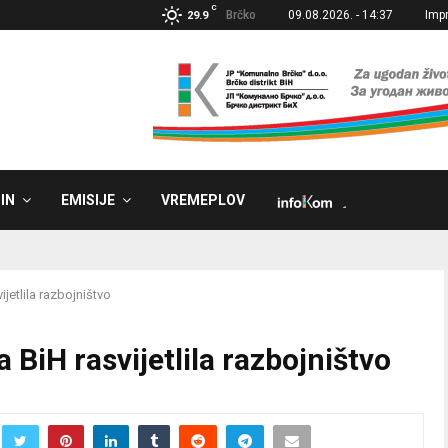
C
Brčko
09.08.2026. - 14:37
Imp
29.9
IN
EMISIJE
VREMEPLOV
˼
ijetlila razbojništvo
a BiH rasvijetlila razbojništvo