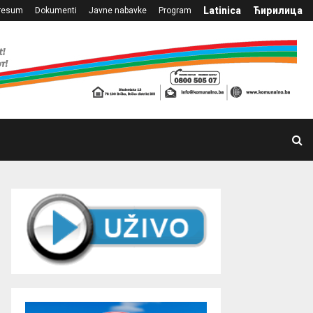
Latinica
Ћирилица
resum
Dokumenti
Javne nabavke
Program