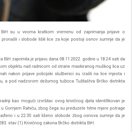
rikta BiH su u veoma kratkom vremenu od zaprimanja prijave o
ronašli i slobode lišili lice za koje postoji osnov sumnje da je
 BiH zaprimila je prijavu dana 08.11.2022. godine u 18.24 sati da
nskom objektu nad radnicom od strane maskiranog muškog lica uz
ah nakon prijave policijski službenici su izašli na lice mjesta i
ju, a pod nadzorom dežurnog tužioca Tužilaštva Brčko distrikta
adnji kao mogući izvršilac ovog krivičnog djela identifikovan je
n u Gornjem Rahiću, zbog čega su preduzete hitne mjere potrage
nađeno i u 22.30 sati lišeno slobode zbog osnova sumnje da je
283. stav (1) Krivičnog zakona Brčko distrikta BiH.