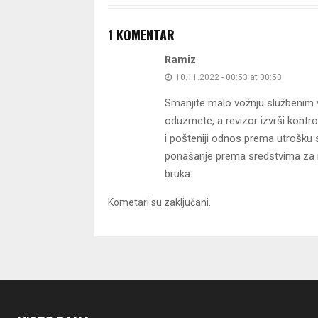
1 KOMENTAR
Ramiz
10.11.2022 - 00:53 at 00:53
Smanjite malo vožnju službenim vo
oduzmete, a revizor izvrši kontro
i pošteniji odnos prema utrošku 
ponašanje prema sredstvima za 
bruka.
Kometari su zaključani.