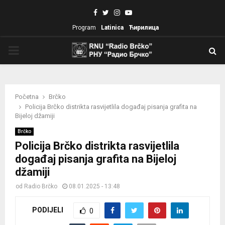
Facebook
Twitter
Instagram
Youtube
Program
Latinica
Ћирилица
PRIMARY
MENU
Početna
Brčko
Policija Brčko distrikta rasvijetlila događaj pisanja grafita na
Bijeloj džamiji
Brčko
Policija Brčko distrikta rasvijetlila
događaj pisanja grafita na Bijeloj
džamiji
od
Radio Brčko
08.01.2025 - 13:48
PODIJELI
0