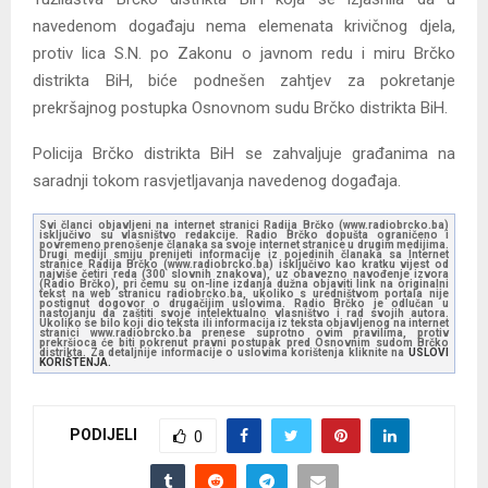
navedenom događaju nema elemenata krivičnog djela,
protiv lica S.N. po Zakonu o javnom redu i miru Brčko
distrikta BiH, biće podnešen zahtjev za pokretanje
prekršajnog postupka Osnovnom sudu Brčko distrikta BiH.
Policija Brčko distrikta BiH se zahvaljuje građanima na
saradnji tokom rasvjetljavanja navedenog događaja.
Svi članci objavljeni na internet stranici Radija Brčko (www.radiobrcko.ba)
isključivo su vlasništvo redakcije. Radio Brčko dopušta ograničeno i
povremeno prenošenje članaka sa svoje internet stranice u drugim medijima.
Drugi mediji smiju prenijeti informacije iz pojedinih članaka sa Internet
stranice Radija Brčko (www.radiobrcko.ba) isključivo kao kratku vijest od
najviše četiri reda (300 slovnih znakova), uz obavezno navođenje izvora
(Radio Brčko), pri čemu su on-line izdanja dužna objaviti link na originalni
tekst na web stranicu radiobrcko.ba, ukoliko s uredništvom portala nije
postignut dogovor o drugačijim uslovima. Radio Brčko je odlučan u
nastojanju da zaštiti svoje intelektualno vlasništvo i rad svojih autora.
Ukoliko se bilo koji dio teksta ili informacija iz teksta objavljenog na internet
stranici www.radiobrcko.ba prenese suprotno ovim pravilima, protiv
prekršioca će biti pokrenut pravni postupak pred Osnovnim sudom Brčko
distrikta. Za detaljnije informacije o uslovima korištenja kliknite na
USLOVI
KORIŠTENJA.
PODIJELI
0