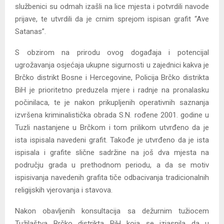
službenici su odmah izašli na lice mjesta i potvrdili navode
prijave, te utvrdili da je crnim sprejom ispisan grafit “Ave
Satanas”.
S obzirom na prirodu ovog događaja i potencijal
ugrožavanja osjećaja ukupne sigurnosti u zajednici kakva je
Brčko distrikt Bosne i Hercegovine, Policija Brčko distrikta
BiH je prioritetno preduzela mjere i radnje na pronalasku
počinilaca, te je nakon prikupljenih operativnih saznanja
izvršena kriminalistička obrada S.N. rođene 2001. godine u
Tuzli nastanjene u Brčkom i tom prilikom utvrđeno da je
ista ispisala navedeni grafit. Takođe je utvrđeno da je ista
ispisala i grafite slične sadržine na još dva mjesta na
području grada u prethodnom periodu, a da se motiv
ispisivanja navedenih grafita tiče odbacivanja tradicionalnih
religijskih vjerovanja i stavova.
Nakon obavljenih konsultacija sa dežurnim tužiocem
Tužilaštva Brčko distrikta BiH koja se izjasnila da u