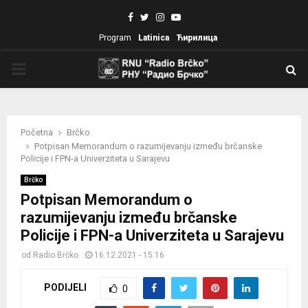
Facebook
Twitter
Instagram
Youtube
Program
Latinica
Ћирилица
PRIMARY
MENU
Početna
Brčko
Potpisan Memorandum o razumijevanju između brčanske
Policije i FPN-a Univerziteta u Sarajevu
Brčko
Potpisan Memorandum o
razumijevanju između brčanske
Policije i FPN-a Univerziteta u Sarajevu
od
Radio Brčko
16.12.2021 - 15:16
PODIJELI
0