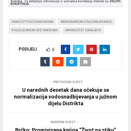
distrikta. Za detaljnije informacije o uslovima korištenja kliknite na
USLOVI
KORIŠTENJA.
FAKULTET POLITIČKIH NAUKA
MEMORANDUM O RAZUMIJEVANJU
POLICIJA BRČKO DISTRIKTA BIH
UNIVERZITET SARAJEVO
PODIJELI
0
PRETHODNA VIJEST
U narednih desetak dana očekuje se
normalizacija vodosnadbijevanja u južnom
dijelu Distrikta
NAREDNA VIJEST
Brčko: Promivisana knjiga “Život na stiku”