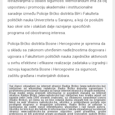
istraživanjima u oblasti sigurnosti. Memorandum ima za cilj
uspostavu i promociju akademske i institucionalne
saradnje između Policije Brčko distrikta BiH i Fakulteta
političkih nauka Univerziteta u Sarajevu, a koji će poslužiti
kao okvir iste i olakšati dalje razvijanje specifičnih
programa od obostranog interesa.
Policija Brčko distrikta Bosne i Hercegovine je spremna da
u skladu sa zakonom utvrđenim nadležnostima dogovara i
ugovara s Fakultetom političkih nauka zajedničke aktivnosti
u svrhu efektivne i efikasne realizacije zadataka u izgradnji i
razvoju kapaciteta Bosne i Hercegovine za sigurnost,
zaštitu građana i materijalnih dobara.
Svi članci objavljeni na internet stranici Radija Brčko (www.radiobrcko.ba)
isključivo su vlasništvo redakcije. Radio Brčko dopušta ograničeno i
povremeno prenošenje članaka sa svoje internet stranice u drugim medijima.
Drugi mediji smiju prenijeti informacije iz pojedinih članaka sa Internet
stranice Radija Brčko (www.radiobrcko.ba) isključivo kao kratku vijest od
najviše četiri reda (300 slovnih znakova), uz obavezno navođenje izvora
(Radio Brčko), pri čemu su on-line izdanja dužna objaviti link na originalni
tekst na web stranicu radiobrcko.ba, ukoliko s uredništvom portala nije
postignut dogovor o drugačijim uslovima. Radio Brčko je odlučan u
nastojanju da zaštiti svoje intelektualno vlasništvo i rad svojih autora.
Ukoliko se bilo koji dio teksta ili informacija iz teksta objavljenog na internet
stranici www.radiobrcko.ba prenese suprotno ovim pravilima, protiv
prekršioca će biti pokrenut pravni postupak pred Osnovnim sudom Brčko