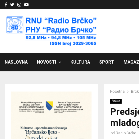
Facebook
Twitter
Instagram
Youtube
NASLOVNA
NOVOSTI
KULTURA
SPORT
MAGAZ
Početna
Brč
Brčko
Predsj
mladog
od
Radio Brčko