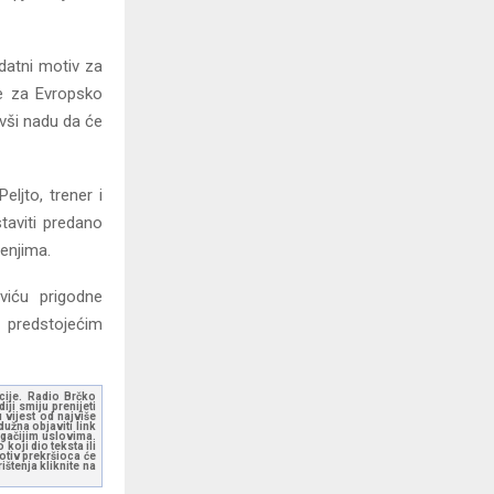
odatni motiv za
me za Evropsko
ivši nadu da će
eljto, trener i
staviti predano
enjima.
viću prigodne
predstojećim
kcije. Radio Brčko
ji smiju prenijeti
 vijest od najviše
užna objaviti link
ugačijim uslovima.
koji dio teksta ili
otiv prekršioca će
štenja kliknite na