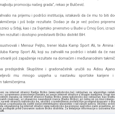
i najbolju promociju našeg grada“, rekao je Bulčević.
hvalio na prijemu i podršci institucija, istakavši da će mu to biti d
akmičenja i još bolje rezultate. Dodao je da je već počeo pripre
znici u Srbiji, kao i za Svjetsko prvenstvo u Budvi u Crnoj Gori, izraz
en rezultat i dostojno predstaviti Brčko distrikt BiH.
sustvovali i Mensur Peljto, trener kluba Kamp Sport Ali, te Amina P
luba Kamp Sport Ali, koji su zahvalili na podršci i istakli da će na
 ostvarili još zapaženije rezultate na domaćim i međunarodnim takmič
a predsjednik Skupštine i gradonačelnik uručili su Adisu Ajano
željevši mu mnogo uspjeha u nastavku sportske karijere i 
 takmičenjima.
jeni na internet stranici Radija Brčko (www.radiobrcko.ba) isključivo su vlasništvo reda
o i povremeno prenošenje članaka sa svoje internet stranice u drugim medijima. Drugi medi
jedinih članaka sa Internet stranice Radija Brčko (www.radiobrcko.ba) isključivo kao kratku
slovnih znakova), uz obavezno navođenje izvora (Radio Brčko), pri čemu su on-line izdanja d
st na web stranicu radiobrcko.ba, ukoliko s uredništvom portala nije postignut dogovor o dr
učan u nastojanju da zaštiti svoje intelektualno vlasništvo i rad svojih autora. Ukoliko se bilo 
ksta objavljenog na internet stranici www.radiobrcko.ba prenese suprotno ovim pravilima, pr
vni postupak pred Osnovnim sudom Brčko distrikta. Za detaljnije informacije o uslovima kori
NJA.