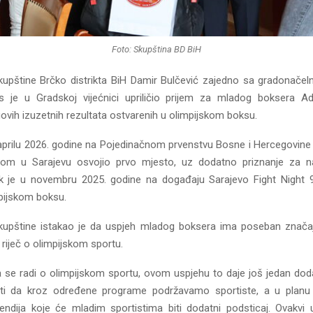
Foto: Skupština BD BiH
kupštine Brčko distrikta BiH Damir Bulčević zajedno sa gradonače
s je u Gradskoj vijećnici upriličio prijem za mladog boksera Ad
vih izuzetnih rezultata ostvarenih u olimpijskom boksu.
 aprilu 2026. godine na Pojedinačnom prvenstvu Bosne i Hercegovine
om u Sarajevu osvojio prvo mjesto, uz dodatno priznanje za naj
k je u novembru 2025. godine na događaju Sarajevo Fight Night 
pijskom boksu.
Skupštine istakao je da uspjeh mladog boksera ima poseban znača
e riječ o olimpijskom sportu.
 se radi o olimpijskom sportu, ovom uspjehu to daje još jedan doda
ti da kroz određene programe podržavamo sportiste, a u planu 
pendija koje će mladim sportistima biti dodatni podsticaj. Ovakvi 