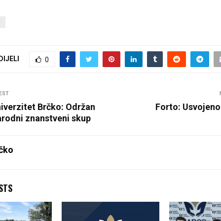
Ć
DIJELI
0
EST
iverzitet Brčko: Održan
Forto: Usvojeno
rodni znanstveni skup
čko
STS