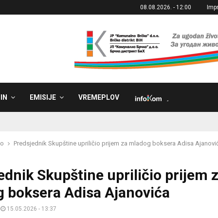
08.08.2026. - 12:00
Imp
IN
EMISIJE
VREMEPLOV
˼
ko
Predsjednik Skupštine upriličio prijem za mladog boksera Adisa Ajanovi
ednik Skupštine upriličio prijem 
 boksera Adisa Ajanovića
15.05.2026 - 13:37