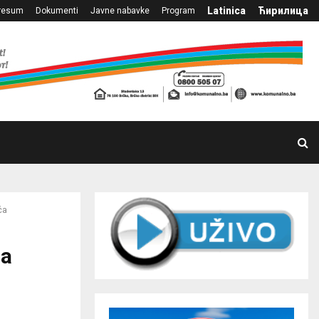
Latinica
Ћирилица
resum
Dokumenti
Javne nabavke
Program
ća
za