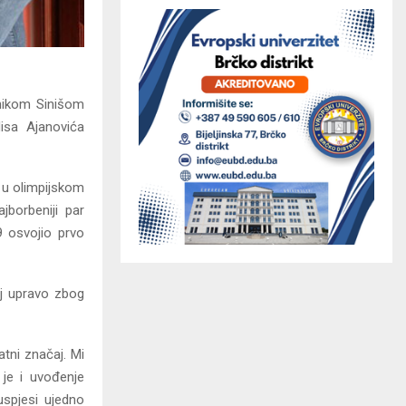
lnikom Sinišom
isa Ajanovića
 u olimpijskom
borbeniji par
9 osvojio prvo
j upravo zbog
tni značaj. Mi
je i uvođenje
uspjesi ujedno