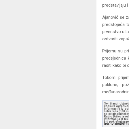
predstavljaju 
Ajanović se za
predstojeća t
prvenstvo u Lo
ostvariti zapaž
Prijemu su pri
predsjednica k
raditi kako bi
Tokom prijem
poklone, po
međunarodnim
Svi članci objavl
dopušta ograničen
informacije iz po
četiri reda (300 
na originalni tek
Radio Brčko je odl
informacija iz te
biti pokrenut pra
USLOVI KORIŠTE