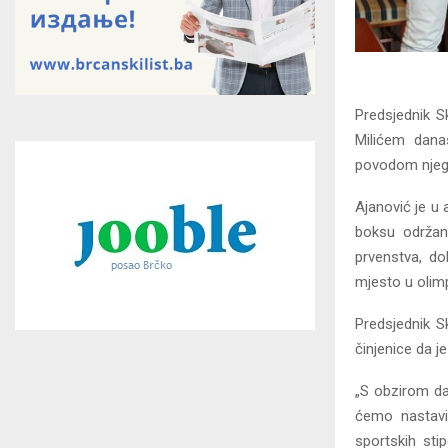
Predsjednik S
Milićem dana
povodom njego
Ajanović je u
boksu održan
prvenstva, do
mjesto u olim
Predsjednik 
činjenice da j
„S obzirom da
ćemo nastavi
sportskih sti