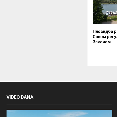
Пловидба р
Савом регу
Законом
VIDEO DANA