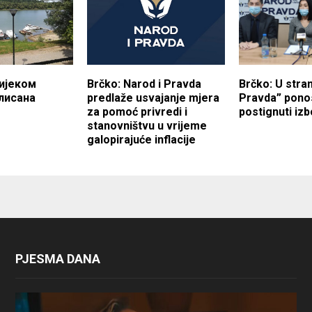
ијеком
Brčko: Narod i Pravda
Brčko: U stran
лисана
predlaže usvajanje mjera
Pravda” pono
za pomoć privredi i
postignuti izb
stanovništvu u vrijeme
galopirajuće inflacije
PJESMA DANA