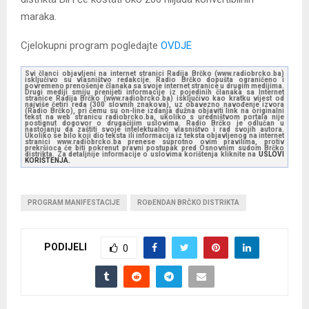
maraka.
Cjelokupni program pogledajte
OVDJE
Svi članci objavljeni na internet stranici Radija Brčko (www.radiobrcko.ba)
isključivo su vlasništvo redakcije. Radio Brčko dopušta ograničeno i
povremeno prenošenje članaka sa svoje internet stranice u drugim medijima.
Drugi mediji smiju prenijeti informacije iz pojedinih članaka sa Internet
stranice Radija Brčko (www.radiobrcko.ba) isključivo kao kratku vijest od
najviše četiri reda (300 slovnih znakova), uz obavezno navođenje izvora
(Radio Brčko), pri čemu su on-line izdanja dužna objaviti link na originalni
tekst na web stranicu radiobrcko.ba, ukoliko s uredništvom portala nije
postignut dogovor o drugačijim uslovima. Radio Brčko je odlučan u
nastojanju da zaštiti svoje intelektualno vlasništvo i rad svojih autora.
Ukoliko se bilo koji dio teksta ili informacija iz teksta objavljenog na internet
stranici www.radiobrcko.ba prenese suprotno ovim pravilima, protiv
prekršioca će biti pokrenut pravni postupak pred Osnovnim sudom Brčko
distrikta. Za detaljnije informacije o uslovima korištenja kliknite na
USLOVI
KORIŠTENJA.
PROGRAM MANIFESTACIJE
ROĐENDAN BRČKO DISTRIKTA
PODIJELI
0