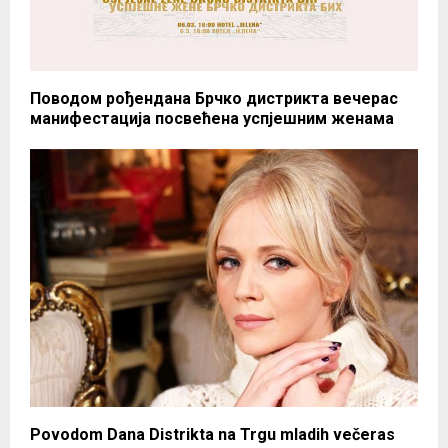
Поводом рођендана Брчко дистрикта вечерас
манифестација посвећена успјешним женама
Povodom Dana Distrikta na Trgu mladih večeras