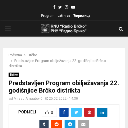
Facebook
Twitter
Instagram
Youtube
Program
Latinica
Ћирилица
PRIMARY
MENU
Početna
Brčko
Predstavljen Program obilježavanja 22. godišnjice Brčko
distrikta
Brčko
Predstavljen Program obilježavanja 22.
godišnjice Brčko distrikta
od
Mirsad Arnautović
25.02.2022 - 14:30
PODIJELI
0