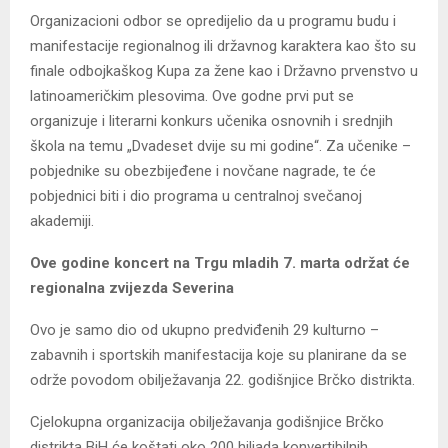
Organizacioni odbor se opredijelio da u programu budu i
manifestacije regionalnog ili državnog karaktera kao što su
finale odbojkaškog Kupa za žene kao i Državno prvenstvo u
latinoameričkim plesovima. Ove godne prvi put se
organizuje i literarni konkurs učenika osnovnih i srednjih
škola na temu „Dvadeset dvije su mi godine“. Za učenike –
pobjednike su obezbijeđene i novčane nagrade, te će
pobjednici biti i dio programa u centralnoj svečanoj
akademiji.
Ove godine koncert na Trgu mladih 7. marta održat će
regionalna zvijezda Severina
Ovo je samo dio od ukupno predviđenih 29 kulturno –
zabavnih i sportskih manifestacija koje su planirane da se
održe povodom obilježavanja 22. godišnjice Brčko distrikta.
Cjelokupna organizacija obilježavanja godišnjice Brčko
distrikta BiH će koštati oko 200 hiljada konvertibilnih