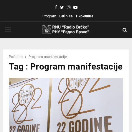
Facebook
Twitter
Instagram
Youtube
Program
Latinica
Ћирилица
PRIMARY
MENU
Početna
Program manifestacije
Tag : Program manifestacije