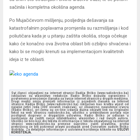
sačinila i kompletna okolišna agenda.
Po Mujačićevom mišljenju, posljednja dešavanja sa
katastrofalnim poplavama promjenila su razmišljanja i kod
poliutičara kada je u pitanju zaštita okoliša, stoga očekuje
kako će konačno ova životna oblast biti ozbiljno shvaćena i
kako bi se moglo krenuti sa implementacijom kvalitetnih
ideja iz te oblasti.
Svi članci objavljeni na internet stranici Radija Brčko (www.radiobrcko.ba)
isključivo su vlasništvo redakcije. Radio Brčko dopušta ograničeno i
povremeno prenošenje članaka sa svoje internet stranice u drugim medijima.
Drugi mediji smiju prenijeti informacije iz pojedinih članaka sa Internet
stranice Radija Brčko (www.radiobrcko.ba) isključivo kao kratku vijest od
najviše četiri reda (300 slovnih znakova), uz obavezno navođenje izvora
(Radio Brčko), pri čemu su on-line izdanja dužna objaviti link na originalni
tekst na web stranicu radiobrcko.ba, ukoliko s uredništvom portala nije
postignut dogovor o drugačijim uslovima. Radio Brčko je odlučan u
nastojanju da zaštiti svoje intelektualno vlasništvo i rad svojih autora.
Ukoliko se bilo koji dio teksta ili informacija iz teksta objavljenog na internet
stranici www.radiobrcko.ba prenese suprotno ovim pravilima, protiv
prekršioca će biti pokrenut pravni postupak pred Osnovnim sudom Brčko
distrikta. Za detaljnije informacije o uslovima korištenja kliknite na
USLOVI
KORIŠTENJA.