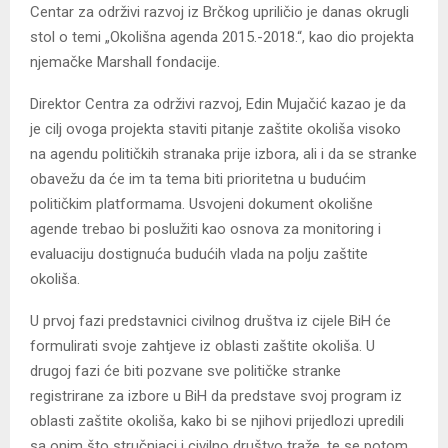
Centar za održivi razvoj iz Brčkog upriličio je danas okrugli
stol o temi „Okolišna agenda 2015.-2018.“, kao dio projekta
njemačke Marshall fondacije.
Direktor Centra za održivi razvoj, Edin Mujačić kazao je da
je cilj ovoga projekta staviti pitanje zaštite okoliša visoko
na agendu političkih stranaka prije izbora, ali i da se stranke
obavežu da će im ta tema biti prioritetna u budućim
političkim platformama. Usvojeni dokument okolišne
agende trebao bi poslužiti kao osnova za monitoring i
evaluaciju dostignuća budućih vlada na polju zaštite
okoliša.
U prvoj fazi predstavnici civilnog društva iz cijele BiH će
formulirati svoje zahtjeve iz oblasti zaštite okoliša. U
drugoj fazi će biti pozvane sve političke stranke
registrirane za izbore u BiH da predstave svoj program iz
oblasti zaštite okoliša, kako bi se njihovi prijedlozi upredili
sa onim što stručnjaci i civilno društvo traže, te se potom