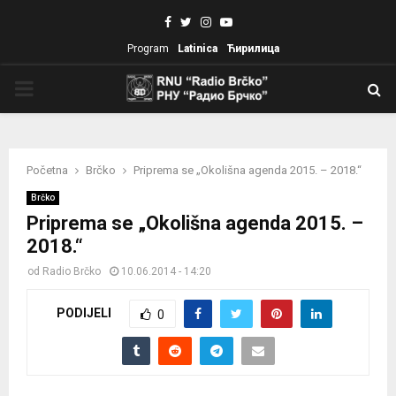
Facebook
Twitter
Instagram
Youtube
Program
Latinica
Ћирилица
PRIMARY
MENU
Početna
Brčko
Priprema se „Okolišna agenda 2015. – 2018.“
Brčko
Priprema se „Okolišna agenda 2015. –
2018.“
od
Radio Brčko
10.06.2014 - 14:20
PODIJELI
0