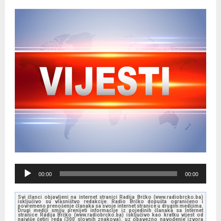
A
00:00
00:00
u
d
Svi članci objavljeni na internet stranici Radija Brčko (www.radiobrcko.ba)
isključivo su vlasništvo redakcije. Radio Brčko dopušta ograničeno i
i
povremeno prenošenje članaka sa svoje internet stranice u drugim medijima.
Drugi mediji smiju prenijeti informacije iz pojedinih članaka sa Internet
stranice Radija Brčko (www.radiobrcko.ba) isključivo kao kratku vijest od
o
najviše četiri reda (300 slovnih znakova), uz obavezno navođenje izvora