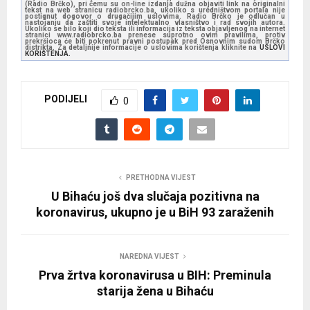
(Radio Brčko), pri čemu su on-line izdanja dužna objaviti link na originalni
tekst na web stranicu radiobrcko.ba, ukoliko s uredništvom portala nije
P
postignut dogovor o drugačijim uslovima. Radio Brčko je odlučan u
nastojanju da zaštiti svoje intelektualno vlasništvo i rad svojih autora.
l
Ukoliko se bilo koji dio teksta ili informacija iz teksta objavljenog na internet
stranici www.radiobrcko.ba prenese suprotno ovim pravilima, protiv
prekršioca će biti pokrenut pravni postupak pred Osnovnim sudom Brčko
a
distrikta. Za detaljnije informacije o uslovima korištenja kliknite na
USLOVI
KORIŠTENJA.
y
e
PODIJELI
r
0
PRETHODNA VIJEST
U Bihaću još dva slučaja pozitivna na
koronavirus, ukupno je u BiH 93 zaraženih
NAREDNA VIJEST
Prva žrtva koronavirusa u BIH: Preminula
starija žena u Bihaću