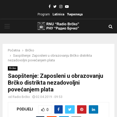
Facebook
Twitter
Instagram
Youtube
Program
Latinica
Ћирилица
PRIMARY
MENU
Početna
Brčko
Saopštenje: Zaposleni u obrazovanju Brčko distrikta
nezadovoljni povećanjem plata
Brčko
Saopštenje: Zaposleni u obrazovanju
Brčko distrikta nezadovoljni
povećanjem plata
od
Radio Brčko
02.04.2019 - 09:53
PODIJELI
0