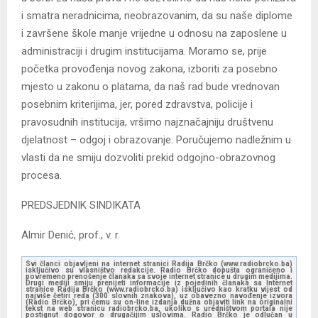
i smatra neradnicima, neobrazovanim, da su naše diplome
i završene škole manje vrijedne u odnosu na zaposlene u
administraciji i drugim institucijama. Moramo se, prije
početka provođenja novog zakona, izboriti za posebno
mjesto u zakonu o platama, da naš rad bude vrednovan
posebnim kriterijima, jer, pored zdravstva, policije i
pravosudnih institucija, vršimo najznačajniju društvenu
djelatnost – odgoj i obrazovanje. Poručujemo nadležnim u
vlasti da ne smiju dozvoliti prekid odgojno-obrazovnog
procesa.
PREDSJEDNIK SINDIKATA
Almir Denić, prof., v. r.
Svi članci objavljeni na internet stranici Radija Brčko (www.radiobrcko.ba)
isključivo su vlasništvo redakcije. Radio Brčko dopušta ograničeno i
povremeno prenošenje članaka sa svoje internet stranice u drugim medijima.
Drugi mediji smiju prenijeti informacije iz pojedinih članaka sa Internet
stranice Radija Brčko (www.radiobrcko.ba) isključivo kao kratku vijest od
najviše četiri reda (300 slovnih znakova), uz obavezno navođenje izvora
(Radio Brčko), pri čemu su on-line izdanja dužna objaviti link na originalni
tekst na web stranicu radiobrcko.ba, ukoliko s uredništvom portala nije
postignut dogovor o drugačijim uslovima. Radio Brčko je odlučan u