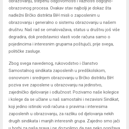
obrazovanju, stepenu odgovornosti i važnosti odgojno-
obrazovnog procesa. Ovakav stav najbolji je dokaz šta
nadležni Brčko distrikta BiH misli o zaposlenim u
obrazovanju i generalno o sistemu obrazovanju u našem
društvu. Naš rad se omalovažava, status u društvu još više
degradira, dok predstavnici vlasti vode računa samo o
pojedincima i interesnim grupama poštujući, prije svega,
političke zasluge.
Zbog svega navedenog, rukovodstvo i članstvo
Samostalnog sindikata zaposlenih u predškolskom,
osnovnom i srednjem obrazovanju u Brčko distriktu BiH
poziva sve zaposlene u obrazovanju na jedinstvo,
zajedničko djelovanje i odlučnost. Pozivamo naše kolegice
i kolege da se učlane u naš samostalni i nezavisni Sindikat,
koji jedino istinski vodi računa o pravima i interesima
zaposlenih u obrazovanju, za razliku od djelovanja nekih
drugih sindikata i manjih interesnih grupa. Zajedno smo jači
u borbi za naša prava i ne dozvolimo da nas neko ponižava