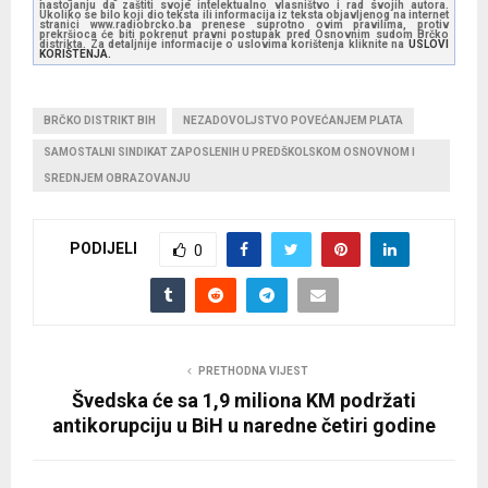
nastojanju da zaštiti svoje intelektualno vlasništvo i rad svojih autora.
Ukoliko se bilo koji dio teksta ili informacija iz teksta objavljenog na internet
stranici www.radiobrcko.ba prenese suprotno ovim pravilima, protiv
prekršioca će biti pokrenut pravni postupak pred Osnovnim sudom Brčko
distrikta. Za detaljnije informacije o uslovima korištenja kliknite na
USLOVI
KORIŠTENJA.
BRČKO DISTRIKT BIH
NEZADOVOLJSTVO POVEĆANJEM PLATA
SAMOSTALNI SINDIKAT ZAPOSLENIH U PREDŠKOLSKOM OSNOVNOM I
SREDNJEM OBRAZOVANJU
PODIJELI
0
PRETHODNA VIJEST
Švedska će sa 1,9 miliona KM podržati
antikorupciju u BiH u naredne četiri godine