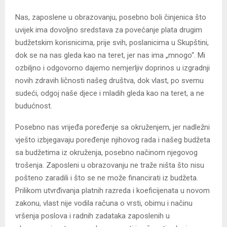
Nas, zaposlene u obrazovanju, posebno boli činjenica što
uvijek ima dovoljno sredstava za povećanje plata drugim
budžetskim korisnicima, prije svih, poslanicima u Skupštini,
dok se na nas gleda kao na teret, jer nas ima „mnogo“. Mi
ozbiljno i odgovorno dajemo nemjerljiv doprinos u izgradnji
novih zdravih ličnosti našeg društva, dok vlast, po svemu
sudeći, odgoj naše djece i mladih gleda kao na teret, a ne
budućnost.
Posebno nas vrijeđa poređenje sa okruženjem, jer nadležni
vješto izbjegavaju poređenje njihovog rada i našeg budžeta
sa budžetima iz okruženja, posebno načinom njegovog
trošenja. Zaposleni u obrazovanju ne traže ništa što nisu
pošteno zaradili i što se ne može financirati iz budžeta.
Prilikom utvrđivanja platnih razreda i koeficijenata u novom
zakonu, vlast nije vodila računa o vrsti, obimu i načinu
vršenja poslova i radnih zadataka zaposlenih u