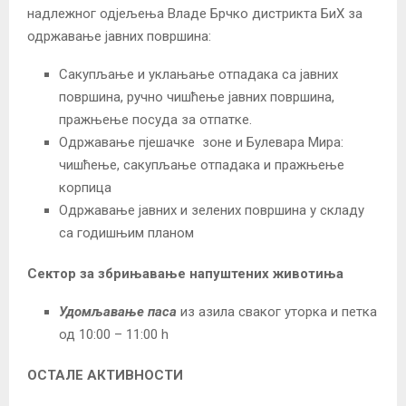
надлежног одјељења Владе Брчко дистрикта БиХ за
одржавање јавних површина:
Сакупљање и уклањање отпадака са јавних
површина, ручно чишћење јавних површина,
пражњење посуда за отпатке.
Одржавање пјешачке зоне и Булевара Мира:
чишћење, сакупљање отпадака и пражњење
корпица
Одржавање јавних и зелених површина у складу
са годишњим планом
Сектор за збрињавање напуштених животиња
Удомљавање паса
из азила сваког уторка и петка
од 10:00 – 11:00 h
ОСТАЛЕ АКТИВНОСТИ