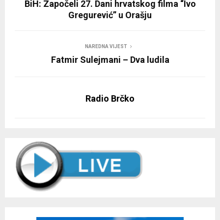
BiH: Započeli 27. Dani hrvatskog filma “Ivo
Gregurević” u Orašju
NAREDNA VIJEST
Fatmir Sulejmani – Dva ludila
Radio Brčko