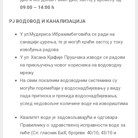
09:00 – 14:00 h
РЈ ВОДОВОД И КАНАЛИЗАЦИЈА
У ул.Мудериса Ибрахимбеговића се ради на
санацији цурења, те је могућ краћи застој у току
извођења радова
У ул. Хасана Кјафије Прушчака изводе се радови
на прикључењу новог корисника на водоводну
мрежу
На свим локалним водоводним системима су
могући поремећаји у водоснадбијевању у виду
пада притиска и прекида водоснадбијевања,
услед недовољне количине воде на извориштима
Квалитет воде је задовољавајући и одговара
Правилнику о здравственој исправности воде за
пиће (Сл. гласник БиХ, бројеви: 40/10, 43/10 и