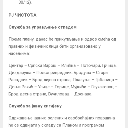
30/12).
РЈ ЧИСТОЋА
Служба за управљање отпадом
Према плану, данас ће прикупљање и одвоз смећа од
правних и физичких лица бити организовано у
насељима:
Центар – Српска Варош – Илићка – Поточари, Грчица,
Диздаруша – Пољопривредник, Бродуша – Стари
Расадник – Брод лијева страна, Плазуље – Грбавица –
Доњи Рахић – Улице – Горице, Мујкићи – Глухаковац –
Брод десна страна, Вучиловац – Дренава.
Служба за јавну хигијену
Одржавање јавних, зелених и саобраћајних површина
ће се одвијати у складу са Планом и програмом