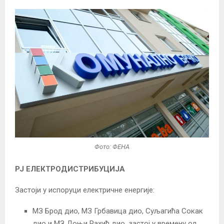
Фото: ФЕНА
РЈ ЕЛЕКТРОДИСТРИБУЦИЈА
Застоји у испоруци електричне енергије:
МЗ Брод дио, МЗ Грбавица дио, Суљагића Сокак
дио и МЗ Доњи Рахић дио, застој у времену од