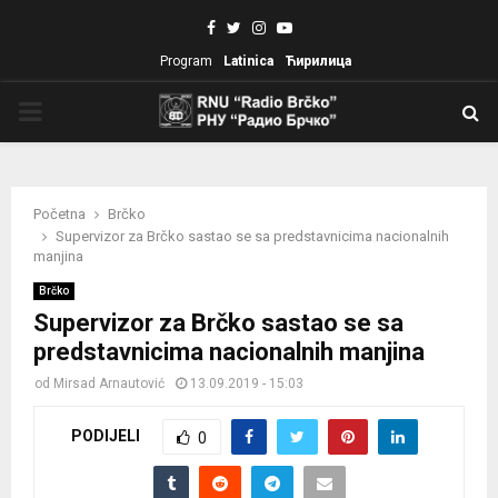
Facebook
Twitter
Instagram
Youtube
Program
Latinica
Ћирилица
PRIMARY
MENU
Početna
Brčko
Supervizor za Brčko sastao se sa predstavnicima nacionalnih
manjina
Brčko
Supervizor za Brčko sastao se sa
predstavnicima nacionalnih manjina
od
Mirsad Arnautović
13.09.2019 - 15:03
PODIJELI
0