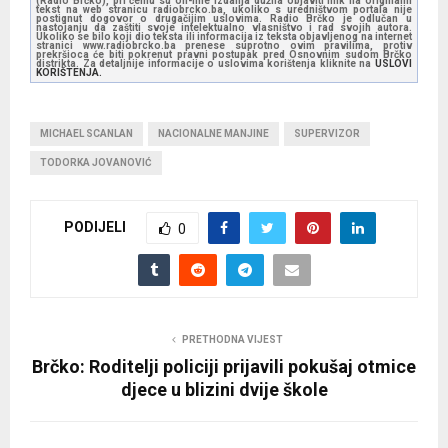
(Radio Brčko), pri čemu su on-line izdanja dužna objaviti link na originalni
tekst na web stranicu radiobrcko.ba, ukoliko s uredništvom portala nije
postignut dogovor o drugačijim uslovima. Radio Brčko je odlučan u
nastojanju da zaštiti svoje intelektualno vlasništvo i rad svojih autora.
Ukoliko se bilo koji dio teksta ili informacija iz teksta objavljenog na internet
stranici www.radiobrcko.ba prenese suprotno ovim pravilima, protiv
prekršioca će biti pokrenut pravni postupak pred Osnovnim sudom Brčko
distrikta. Za detaljnije informacije o uslovima korištenja kliknite na
USLOVI
KORIŠTENJA.
MICHAEL SCANLAN
NACIONALNE MANJINE
SUPERVIZOR
TODORKA JOVANOVIĆ
PODIJELI
0
PRETHODNA VIJEST
Brčko: Roditelji policiji prijavili pokušaj otmice
djece u blizini dvije škole