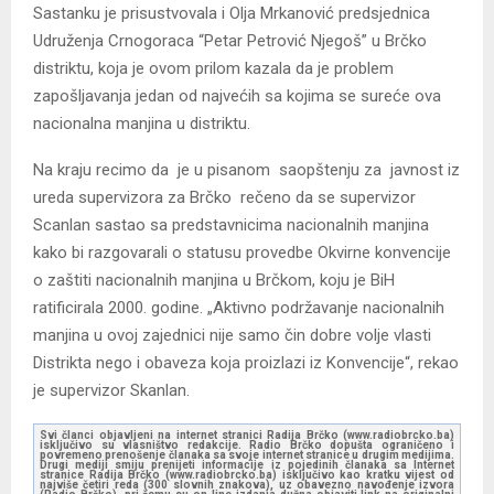
Sastanku je prisustvovala i Olja Mrkanović predsjednica
Udruženja Crnogoraca “Petar Petrović Njegoš” u Brčko
distriktu, koja je ovom prilom kazala da je problem
zapošljavanja jedan od najvećih sa kojima se sureće ova
nacionalna manjina u distriktu.
Na kraju recimo da je u pisanom saopštenju za javnost iz
ureda supervizora za Brčko rečeno da se supervizor
Scanlan sastao sa predstavnicima nacionalnih manjina
kako bi razgovarali o statusu provedbe Okvirne konvencije
o zaštiti nacionalnih manjina u Brčkom, koju je BiH
ratificirala 2000. godine. „Aktivno podržavanje nacionalnih
manjina u ovoj zajednici nije samo čin dobre volje vlasti
Distrikta nego i obaveza koja proizlazi iz Konvencije“, rekao
je supervizor Skanlan.
Svi članci objavljeni na internet stranici Radija Brčko (www.radiobrcko.ba)
isključivo su vlasništvo redakcije. Radio Brčko dopušta ograničeno i
povremeno prenošenje članaka sa svoje internet stranice u drugim medijima.
Drugi mediji smiju prenijeti informacije iz pojedinih članaka sa Internet
stranice Radija Brčko (www.radiobrcko.ba) isključivo kao kratku vijest od
najviše četiri reda (300 slovnih znakova), uz obavezno navođenje izvora