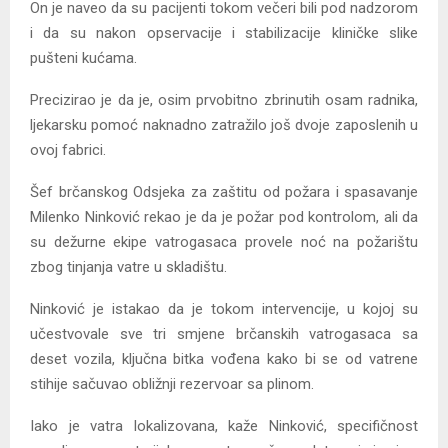
On je naveo da su pacijenti tokom večeri bili pod nadzorom
i da su nakon opservacije i stabilizacije kliničke slike
pušteni kućama.
Precizirao je da je, osim prvobitno zbrinutih osam radnika,
ljekarsku pomoć naknadno zatražilo još dvoje zaposlenih u
ovoj fabrici.
​Šef brčanskog Odsjeka za zaštitu od požara i spasavanje
Milenko Ninković rekao je da je požar pod kontrolom, ali da
su dežurne ekipe vatrogasaca provele noć na požarištu
zbog tinjanja vatre u skladištu.
​Ninković je istakao da je tokom intervencije, u kojoj su
učestvovale sve tri smjene brčanskih vatrogasaca sa
deset vozila, ključna bitka vođena kako bi se od vatrene
stihije sačuvao obližnji rezervoar sa plinom.
Iako je vatra lokalizovana, kaže Ninković, specifičnost