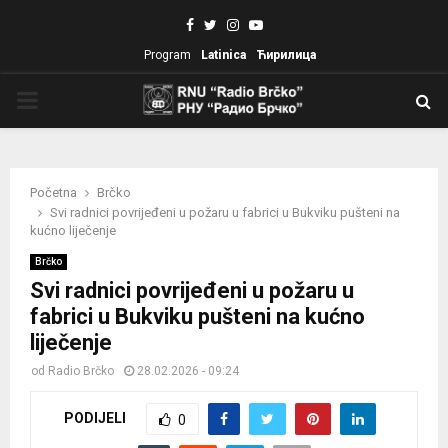
Facebook
Twitter
Instagram
Youtube
Program
Latinica
Ћирилица
PRIMARY
MENU
Početna
Brčko
Svi radnici povrijeđeni u požaru u fabrici u Bukviku pušteni na
kućno liječenje
Brčko
Svi radnici povrijeđeni u požaru u
fabrici u Bukviku pušteni na kućno
liječenje
od
Radio Brčko
28.02.2026 - 09:24
PODIJELI
0