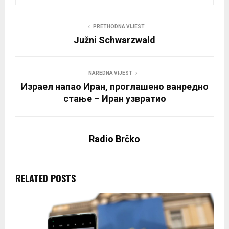
PRETHODNA VIJEST
Južni Schwarzwald
NAREDNA VIJEST
Израел напао Иран, проглашено ванредно
стање – Иран узвратио
Radio Brčko
RELATED POSTS