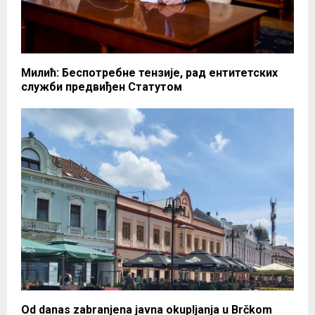
Милић: Беспотребне тензије, рад ентитетских
служби предвиђен Статутом
Od danas zabranjena javna okupljanja u Brčkom