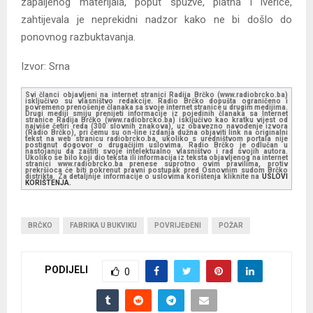
zapaljenog materijala, poput spužve, platna i iverice,
zahtijevala je neprekidni nadzor kako ne bi došlo do
ponovnog razbuktavanja.
Izvor: Srna
Svi članci objavljeni na internet stranici Radija Brčko (www.radiobrcko.ba)
isključivo su vlasništvo redakcije. Radio Brčko dopušta ograničeno i
povremeno prenošenje članaka sa svoje internet stranice u drugim medijima.
Drugi mediji smiju prenijeti informacije iz pojedinih članaka sa Internet
stranice Radija Brčko (www.radiobrcko.ba) isključivo kao kratku vijest od
najviše četiri reda (300 slovnih znakova), uz obavezno navođenje izvora
(Radio Brčko), pri čemu su on-line izdanja dužna objaviti link na originalni
tekst na web stranicu radiobrcko.ba, ukoliko s uredništvom portala nije
postignut dogovor o drugačijim uslovima. Radio Brčko je odlučan u
nastojanju da zaštiti svoje intelektualno vlasništvo i rad svojih autora.
Ukoliko se bilo koji dio teksta ili informacija iz teksta objavljenog na internet
stranici www.radiobrcko.ba prenese suprotno ovim pravilima, protiv
prekršioca će biti pokrenut pravni postupak pred Osnovnim sudom Brčko
distrikta. Za detaljnije informacije o uslovima korištenja kliknite na
USLOVI
KORIŠTENJA.
BRČKO
FABRIKA U BUKVIKU
POVRIJEĐENI
POŽAR
PODIJELI
0