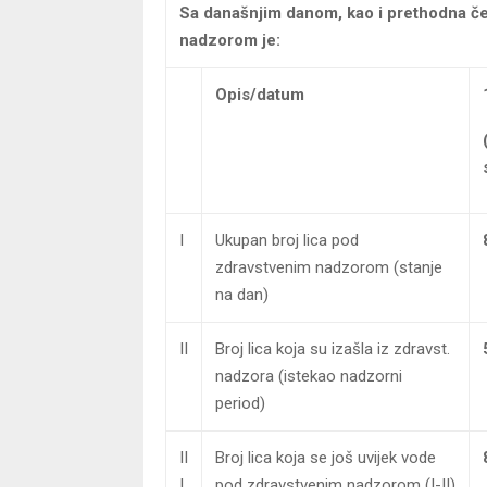
Sa današnjim danom, kao i prethodna če
nadzorom je:
Opis/datum
I
Ukupan broj lica pod
zdravstvenim nadzorom (stanje
na dan)
II
Broj lica koja su izašla iz zdravst.
nadzora (istekao nadzorni
period)
II
Broj lica koja se još uvijek vode
I
pod zdravstvenim nadzorom (I-II)