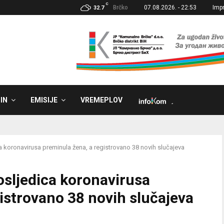
C
Brčko
07.08.2026. - 22:53
Imp
32.7
IN
EMISIJE
VREMEPLOV
˼
koronavirusa preminula žena, a registrovano 38 novih slučajeva
sljedica koronavirusa
istrovano 38 novih slučajeva