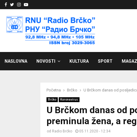
Facebook
Twitter
Instagram
Youtube
NASLOVNA
NOVOSTI
KULTURA
SPORT
MAGAZ
Početna
Brčko
U Brčkom danas od posljedica 
Brčko
Koronavirus
U Brčkom danas od po
preminula žena, a reg
od
Radio Brčko
05.11.2020 - 12:34