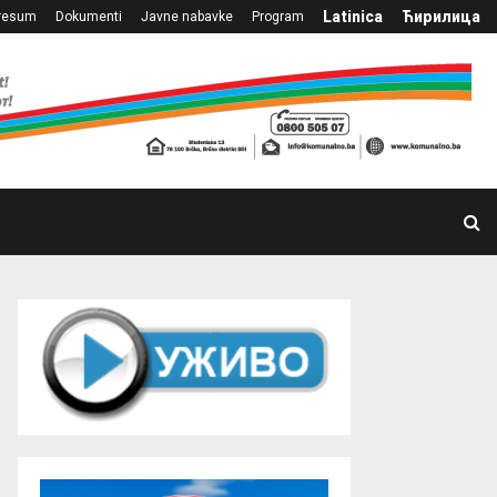
Latinica
Ћирилица
resum
Dokumenti
Javne nabavke
Program