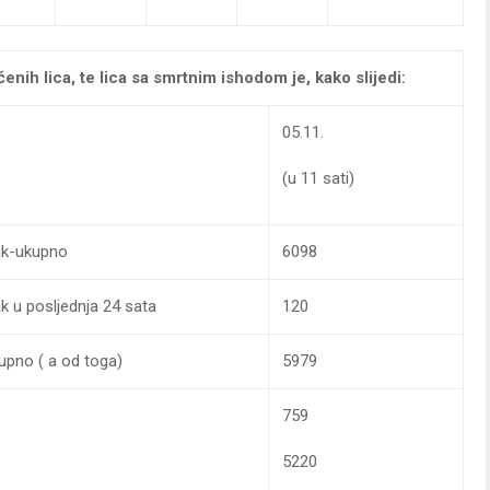
čenih lica, te lica sa smrtnim ishodom je, kako slijedi:
05.11.
(u 11 sati)
rak-ukupno
6098
ak u posljednja 24 sata
120
kupno ( a od toga)
5979
759
5220