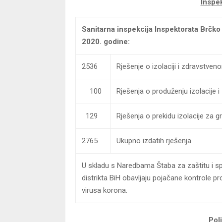
Inspek
Sanitarna inspekcija Inspektorata Brčko d
2020. godine:
2536
Rješenje o izolaciji i zdravstve
100
Rješenja o produženju izolacije 
129
Rješenja o prekidu izolacije za g
2765
Ukupno izdatih rješenja
U skladu s Naredbama Štaba za zaštitu i sp
distrikta BiH obavljaju pojačane kontrole p
virusa korona.
Poli