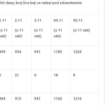
tiri dana,
broj lica koji se nalazi pod zdravstvenim
1.11
2.11
3.11
04.11
05.11.
(u 11
(u 11
(u 11
(u 11
(u 11 sati)
sati)
sati)
sati)
sati)
899
934
941
1183
1224
5
21
0
18
8
894
913
941
1165
1216