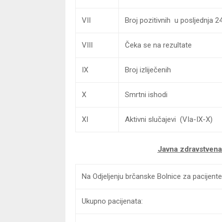
VII
Broj pozitivnih u posljednja 2
VIII
Čeka se na rezultate
IX
Broj izliječenih
X
Smrtni ishodi
XI
Aktivni slučajevi (VIa-IX-X)
Javna zdravstven
Na Odjeljenju brčanske Bolnice za pacijen
Ukupno pacijenata: