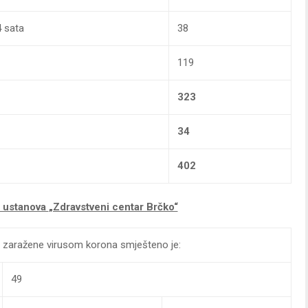
4 sata
38
119
323
34
402
a ustanova
„Zdravstveni centar Brčko“
te zaražene virusom korona smješteno je:
49