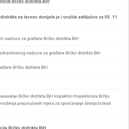
torat Brčko distrikta BiH
istrikta na terenu donijela je i uručila zaključno sa 05. 11.
nom nadzoru za građane Brčko distrikta BiH
i zdravstvenog nadzora za građane Brčko distrikta BiH
rađane Brčko distrikta BiH
asavanje Brčko distrikta BiH inspektori Inspektorata Brčko
rovođenja preporučenih mjera za sprečavanje širenja bolesti
cija Brčko distrikta BiH