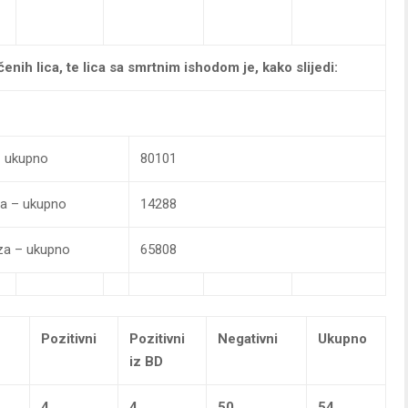
čenih lica, te lica sa smrtnim ishodom je, kako slijedi:
 – ukupno
80101
iza – ukupno
14288
iza – ukupno
65808
Pozitivni
Pozitivni
Negativni
Ukupno
iz BD
4
4
50
54