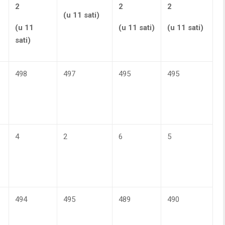
2
2
2
(u 11 sati)
(u 11
(u 11 sati)
(u 11 sati)
sati)
498
497
495
495
4
2
6
5
494
495
489
490