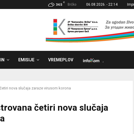
C
Brčko
06.08.2026. - 22:14
Imp
34.5
IN
EMISIJE
VREMEPLOV
˼
etiri nova slučaja zaraze virusom korona
rovana četiri nova slučaja
na