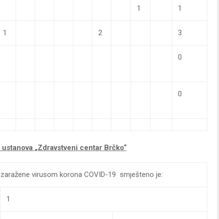
1
1
1
2
3
0
0
a ustanova
„Zdravstveni centar Brčko“
nte zaražene virusom korona COVID-19 smješteno je:
1