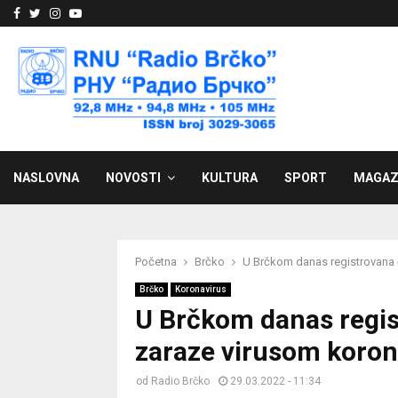
Facebook
Twitter
Instagram
Youtube
NASLOVNA
NOVOSTI
KULTURA
SPORT
MAGAZ
Početna
Brčko
U Brčkom danas registrovana č
Brčko
Koronavirus
U Brčkom danas regist
zaraze virusom koro
od
Radio Brčko
29.03.2022 - 11:34