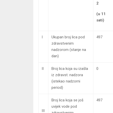
2
(u 11
sati)
I
Ukupan broj lica pod
497
zdravstvenim
nadzorom (stanje na
dan)
II
Broj lica koja su izašla
0
iz zdravst. nadzora
(istekao nadzorni
period)
Broj lica koja se još
497
uvijek vode pod
III
zdravstvenim