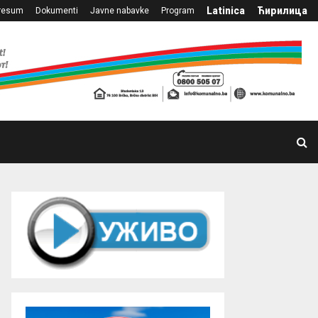
Latinica
Ћирилица
resum
Dokumenti
Javne nabavke
Program