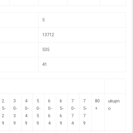
5
13712
535
41
2
3
4
5
6
6
7
7
80
ukupn
5-
0-
0-
0-
0-
5-
0-
5-
+
o
2
3
4
5
6
6
7
7
9
9
9
9
4
9
4
9