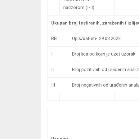
nadzorom (I-II)
Ukupan broj testiranih, zaraženih i izlije
RB
Opis/datum- 29.03.2022
I
Broj lica od kojih je uzet uzorak
II
Broj pozitivnih od urađenih anal
III
Broj negativnih od urađenih anal
Ukupno: