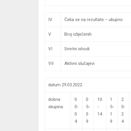
IV
Čeka se na rezultate – ukupno
V
Broj izliječenih
VI
Smrtni ishodi
VII
Aktivni slučajevi
datum 29.03.2022.
dobna
0
0
10
1
2
skupina
0-
5-
-
5-
0-
0
0
14
1
2
4
9
9
4