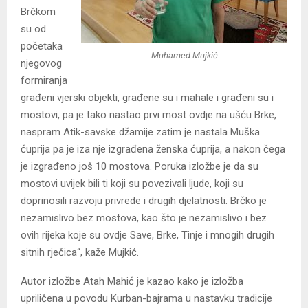
Brčkom
su od
početaka
Muhamed Mujkić
njegovog
formiranja
građeni vjerski objekti, građene su i mahale i građeni su i
mostovi, pa je tako nastao prvi most ovdje na ušću Brke,
naspram Atik-savske džamije zatim je nastala Muška
ćuprija pa je iza nje izgrađena ženska ćuprija, a nakon čega
je izgrađeno još 10 mostova. Poruka izložbe je da su
mostovi uvijek bili ti koji su povezivali ljude, koji su
doprinosili razvoju privrede i drugih djelatnosti. Brčko je
nezamislivo bez mostova, kao što je nezamislivo i bez
ovih rijeka koje su ovdje Save, Brke, Tinje i mnogih drugih
sitnih rječica“, kaže Mujkić.
Autor izložbe Atah Mahić je kazao kako je izložba
upriličena u povodu Kurban-bajrama u nastavku tradicije