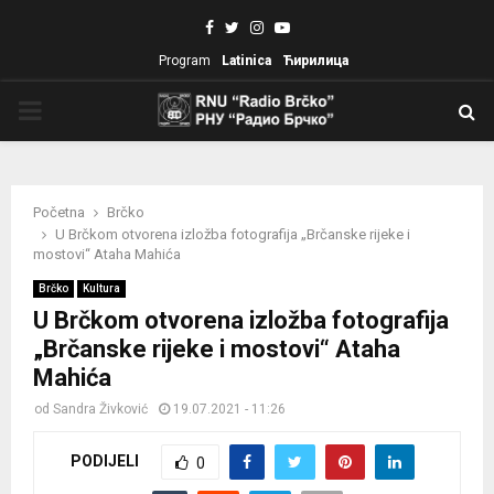
Facebook
Twitter
Instagram
Youtube
Program
Latinica
Ћирилица
PRIMARY
MENU
Početna
Brčko
U Brčkom otvorena izložba fotografija „Brčanske rijeke i
mostovi“ Ataha Mahića
Brčko
Kultura
U Brčkom otvorena izložba fotografija
„Brčanske rijeke i mostovi“ Ataha
Mahića
od
Sandra Živković
19.07.2021 - 11:26
PODIJELI
0