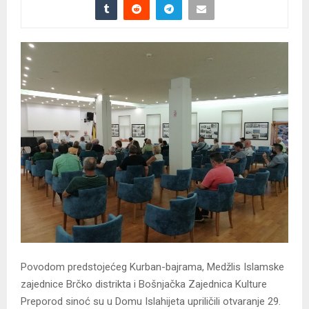
Povodom predstojećeg Kurban-bajrama, Medžlis Islamske
zajednice Brčko distrikta i Bošnjačka Zajednica Kulture
Preporod sinoć su u Domu Islahijeta upriličili otvaranje 29.