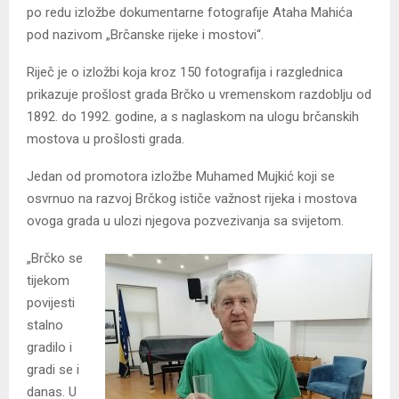
po redu izložbe dokumentarne fotografije Ataha Mahića
pod nazivom „Brčanske rijeke i mostovi“.
Riječ je o izložbi koja kroz 150 fotografija i razglednica
prikazuje prošlost grada Brčko u vremenskom razdoblju od
1892. do 1992. godine, a s naglaskom na ulogu brčanskih
mostova u prošlosti grada.
Jedan od promotora izložbe Muhamed Mujkić koji se
osvrnuo na razvoj Brčkog ističe važnost rijeka i mostova
ovoga grada u ulozi njegova pozvezivanja sa svijetom.
„Brčko se
tijekom
povijesti
stalno
gradilo i
gradi se i
danas. U