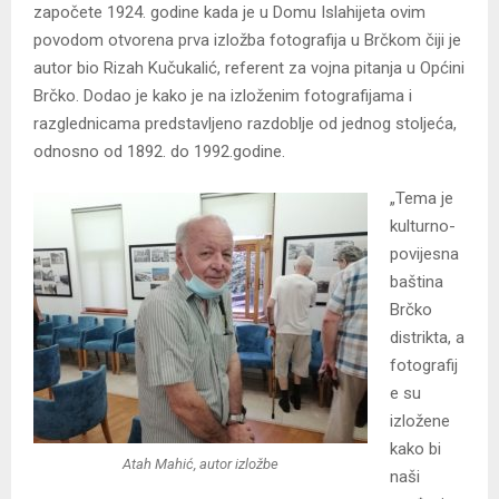
započete 1924. godine kada je u Domu Islahijeta ovim
povodom otvorena prva izložba fotografija u Brčkom čiji je
autor bio Rizah Kučukalić, referent za vojna pitanja u Općini
Brčko. Dodao je kako je na izloženim fotografijama i
razglednicama predstavljeno razdoblje od jednog stoljeća,
odnosno od 1892. do 1992.godine.
„Tema je
kulturno-
povijesna
baština
Brčko
distrikta, a
fotografij
e su
izložene
kako bi
Atah Mahić, autor izložbe
naši