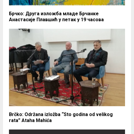
Брчко: Друга изложба младе Брчанке
Анастасије Плавшић у петак у 19 часова
Brčko: Održana izložba “Sto godina od velikog
rata” Ataha Mahića