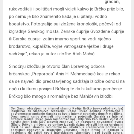
građani,
rukovoditelji i političari mogli vidjeti kakvo je Brčko prije bilo,
po čemu je bilo znamenito kada je u pitanju vodno
bogatstvo. Fotografije su izložene kronološki, počevši od
izgradnje Savskog mosta, Ženske ćuprije Gvozdene ćuprije
ili Carske ćuprije, zatim imamo sport na vodi, riječno
brodarstvo, kupalište, vojne vatrogasne vježbe i druge
sadržaje“, rekao je autor izložbe Atah Mahić.
Sinoćnju izložbu je otvorio član Upravnog odbora
brčanskog „Preporoda“ Anis H. Mehmedagić koji je rekao
da se najveći dio predstavljenog sadržaja izložbe odnosi na
opću i kulturnu povijest Brčkog te da bi kulturno pamćenje
Brčkog bilo mnogo siromašnije bez Mahićevih izložbi.
Svi članci objavljeni na internet stranici Radija Brčko (www.radiobrcko.ba)
isključivo su vlasništvo redakcije. Radio Brčko dopušta ograničeno i
povremeno prenošenje članaka sa svoje internet stranice u drugim medijima.
Drugi mediji smiju prenijeti informacije iz pojedinih članaka sa Internet
stranice Radija Brčko (www.radiobrcko.ba) isključivo kao kratku vijest od
najviše četiri reda (300 slovnih znakova), uz obavezno navođenje izvora
(Radio Brčko), pri čemu su on-line izdanja dužna objaviti link na originalni
tekst na web stranicu radiobrcko.ba, ukoliko s uredništvom portala nije
postignut dogovor o drugačijim uslovima. Radio Brčko je odlučan u
nastojanju da zaštiti svoje intelektualno vlasništvo i rad svojih autora.