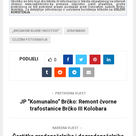
Ukoliko se bilo koji dio teksta ili informacija iz teksta objavljenog na internet
stranici www.radiobrcko.ba prenese suprotno ovim pravilima, protiv
prekršioca će biti pokrenut pravni postupak pred Osnovnim sudom Brčko
distrikta. Za detaljnije informacije o uslovima korištenja kliknite na
USLOVI
KORIŠTENJA.
„BRČANSKE RIJEKE I MOSTOVI“
ATAH MAHIĆ
IZLOŽBA FOTOGRAFIJA
PODIJELI
0
PRETHODNA VIJEST
JP “Komunalno” Brčko: Remont čvorne
trafostanice Brčko III Kolobara
NAREDNA VIJEST